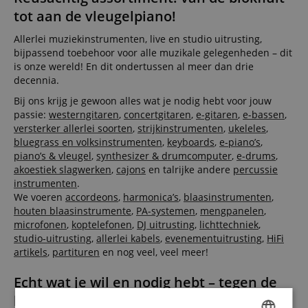
tot aan de vleugelpiano!
Allerlei muziekinstrumenten, live en studio uitrusting,
bijpassend toebehoor voor alle muzikale gelegenheden – dit
is onze wereld! En dit ondertussen al meer dan drie
decennia.
Bij ons krijg je gewoon alles wat je nodig hebt voor jouw
passie:
westerngitaren
,
concertgitaren
,
e-gitaren
,
e-bassen
,
versterker allerlei soorten
,
strijkinstrumenten
,
ukeleles
,
bluegrass en volksinstrumenten
,
keyboards
,
e-piano’s
,
piano’s & vleugel
,
synthesizer & drumcomputer
,
e-drums
,
akoestiek slagwerken
,
cajons
en talrijke andere
percussie
instrumenten
.
We voeren
accordeons
,
harmonica’s
,
blaasinstrumenten
,
houten blaasinstrumente
,
PA-systemen
,
mengpanelen
,
microfonen
,
koptelefonen
,
DJ uitrusting
,
lichttechniek
,
studio-uitrusting
,
allerlei kabels
,
evenementuitrusting
,
HiFi
artikels
,
partituren
en nog veel, veel meer!
Echt wat je wil en nodig hebt – tegen de
beste prijs!