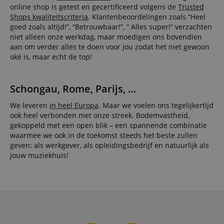
session-id-apay
11 maanden
This cook
Amazon
online shop is getest en gecertificeerd volgens de
Trusted
4 weken
used to
.amazon.com
Shops kwaliteitscriteria
. Klantenbeoordelingen zoals “Heel
the user
on the w
goed zoals altijd!”, “Betrouwbaar!”, “ Alles super!” verzachten
particula
niet alleen onze werkdag, maar moedigen ons bovendien
relation 
payment 
aan om verder alles te doen voor jou zodat het niet gewoon
Google Privacy Policy
ensuring
oké is, maar echt de top!
and effe
checkou
experien
Schongau, Rome, Parijs, …
FPGSID
.kirstein.nl
29 minuten
This cook
57 seconden
used to 
user sess
We leveren
in heel Europa
. Maar we voelen ons tegelijkertijd
across p
ook heel verbonden met onze streek. Bodemvastheid,
requests
gekoppeld met een open blik – een spannende combinatie
apay-session-set
11 maanden
This cook
Amazon.com
waarmee we ook in de toekomst steeds het beste zullen
4 weken
by Amaz
Inc.
Session 
geven: als werkgever, als opleidingsbedrijf en natuurlijk als
www.kirstein.nl
are used
jouw muziekhuis!
server to
informat
about us
activitie
can easil
where th
off on th
pages.
amazon-pay-
Sessie
This cook
Amazon