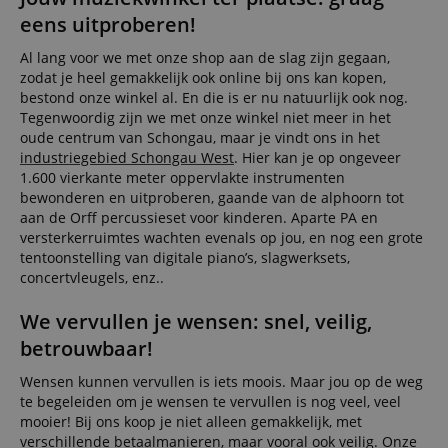
eens uitproberen!
Al lang voor we met onze shop aan de slag zijn gegaan,
Strikt noodzakelijk
Prestatie
Gericht op
zodat je heel gemakkelijk ook online bij ons kan kopen,
Functionaliteit
Niet-geclassificeerd
bestond onze winkel al. En die is er nu natuurlijk ook nog.
Tegenwoordig zijn we met onze winkel niet meer in het
Strikt noodzakelijke cookies maken
oude centrum van Schongau, maar je vindt ons in het
kernfunctionaliteit van de website mogelijk, zoals
industriegebied Schongau West
. Hier kan je op ongeveer
gebruikersaanmelding en accountbeheer. Zonder
1.600 vierkante meter oppervlakte instrumenten
strikt noodzakelijke cookies kan de website niet
bewonderen en uitproberen, gaande van de alphoorn tot
correct worden gebruikt.
aan de Orff percussieset voor kinderen. Aparte PA en
Aanbieder /
Naam
Vervaldatum
Omschri
versterkerruimtes wachten evenals op jou, en nog een grote
Domein
tentoonstelling van digitale piano’s, slagwerksets,
CookieScriptConsent
1 jaar 1
Deze coo
CookieScript
concertvleugels, enz..
maand
wordt ge
.kirstein.nl
door de 
Script.c
We vervullen je wensen: snel, veilig,
om de
cookiev
betrouwbaar!
van bezo
onthoud
Wensen kunnen vervullen is iets moois. Maar jou op de weg
cookieb
Cookie-S
te begeleiden om je wensen te vervullen is nog veel, veel
moet cor
mooier! Bij ons koop je niet alleen gemakkelijk, met
werken.
verschillende
betaalmanieren
, maar vooral ook veilig. Onze