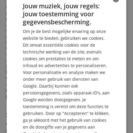
Jouw muziek, jouw regels:
Ben je een beginner? Ben je professioneel? Heb je geen
jouw toestemming voor
groot budget? Wil je jouw droom vervullen? Wil je de beste
ENGLISH
prijs? In elk geval ben je bij ons echt op de juiste plaats! De
gegevensbescherming.
artikels die we aanbieden, dekken op alle vlakken het
GERMAN
totaalbereik af van het goedkoopste instapmodel tot aan het
Om je de best mogelijke ervaring op onze
DUTCH
meest waardevolle sierstuk van de topliga. Om ook echte
website te bieden, gebruiken we cookies.
kwaliteit te kunnen aanbieden aan muzikanten met een
Dit omvat essentiële cookies voor de
FRENCH
klein budget, hebben we bovendien in de loop van de jaren
technische werking van de site, evenals
een reeks van waardevolle eigenmerken ontwikkeld (
Classic
ITALIAN
cookies om prestaties te meten en om
Cantabile
,
Alpenklang
,
Shaman
,
XDrum
,
Lechgold
,
Pronomic
,
inhoud en advertenties te personaliseren.
SPANISH
Stagecaptain
en andere), die je portemonnee sparen, doch
hoeven ze zich niet achter bekende
merken
te verschuilen.
Voor personalisatie en analyse maken we
Onafhankelijk daarvan kan je bij ons nog daarbovenop zeker
onder meer gebruik van diensten van
zijn - dankzij onze
laagsteprijsgarantie
om steeds de beste
Google. Daarbij kunnen ook
prijs te verkrijgen voor alle artikels uit onze online shop –
persoonsgegevens, zoals apparaat-ID's, aan
gegarandeerd!
Google worden doorgegeven. Je
toestemming is vereist om deze functies te
gebruiken. Door op "Accepteren" te klikken,
Service en raad: geen lege woorden!
ga je akkoord met het gebruik van cookies
Voor ons ben je geen nummer, maar een mens met
en de doorgifte van je gegevens aan
individuele behoeftes en wensen, die we gelukkig willen