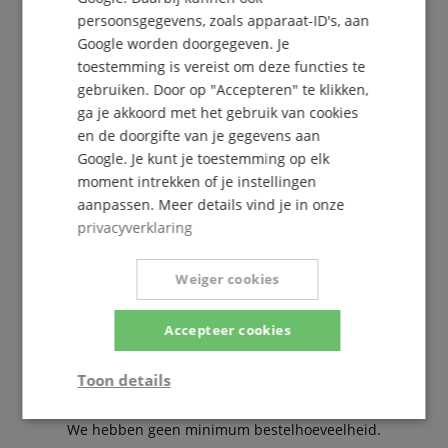
persoonsgegevens, zoals apparaat-ID's, aan
Google worden doorgegeven. Je
toestemming is vereist om deze functies te
holland@kirstein.de
gebruiken. Door op "Accepteren" te klikken,
ga je akkoord met het gebruik van cookies
en de doorgifte van je gegevens aan
Google. Je kunt je toestemming op elk
moment intrekken of je instellingen
aanpassen. Meer details vind je in onze
privacyverklaring
Weiger cookies
Verzendkosten
Accepteer cookies
Gratis verzending naar Nederland vanaf een
Toon details
waarde van €99,00.
Onder dit bedrag betaalt u € 4,99 verzendkosten.
Strikt
Prestatie
Gericht op
We hebben geen minimum bestelhoeveelheid.
noodzakelijk