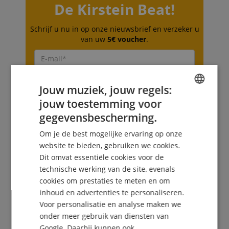
De Kirstein Beat!
Schrijf u nu in op onze nieuwsbrief en verzeker u
van uw
5€ voucher
.
Gratis inschrijven »
Jouw muziek, jouw regels:
jouw toestemming voor
Meer info »
ENGLISH
gegevensbescherming.
GERMAN
Om je de best mogelijke ervaring op onze
DUTCH
website te bieden, gebruiken we cookies.
Dit omvat essentiële cookies voor de
FRENCH
technische werking van de site, evenals
+31-30808-0152
ITALIAN
cookies om prestaties te meten en om
Vandaag beschikbaar: 09:30 - 18:00
inhoud en advertenties te personaliseren.
SPANISH
Voor personalisatie en analyse maken we
Verdere informatie
onder meer gebruik van diensten van
Google. Daarbij kunnen ook