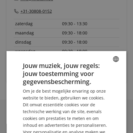
+31-30808-0152
zaterdag
09:30 - 13:30
maandag
09:30 - 18:00
dinsdag
09:30 - 18:00
woensdag
09:30 - 18:00
donderdag
09:30 - 18:00
Jouw muziek, jouw regels:
vrijdag
09:30 - 18:00
jouw toestemming voor
ENGLISH
gegevensbescherming.
GERMAN
Om je de best mogelijke ervaring op onze
DUTCH
website te bieden, gebruiken we cookies.
Dit omvat essentiële cookies voor de
FRENCH
technische werking van de site, evenals
ITALIAN
cookies om prestaties te meten en om
inhoud en advertenties te personaliseren.
SPANISH
Voor personalisatie en analyse maken we