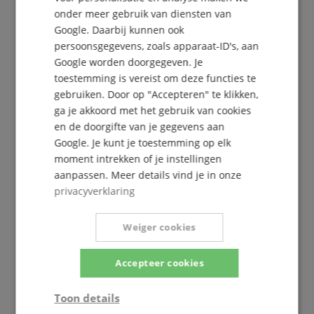
onder meer gebruik van diensten van
Google. Daarbij kunnen ook
persoonsgegevens, zoals apparaat-ID's, aan
Google worden doorgegeven. Je
De Kirstein Beat!
toestemming is vereist om deze functies te
gebruiken. Door op "Accepteren" te klikken,
Schrijf u nu in op onze nieuwsbrief en verzeker u
ga je akkoord met het gebruik van cookies
van uw
5€ voucher
.
en de doorgifte van je gegevens aan
Google. Je kunt je toestemming op elk
moment intrekken of je instellingen
aanpassen. Meer details vind je in onze
Gratis inschrijven »
privacyverklaring
Meer info »
Weiger cookies
Accepteer cookies
Toon details
+31-30808-0152