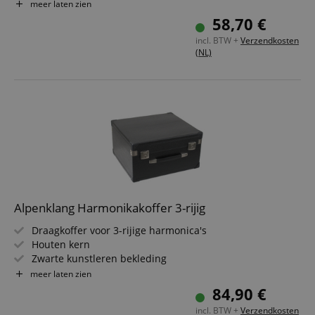
Zwarte lederen afwerking
meer laten zien
Lengte verstelbaar van 90 cm tot 98 cm
58,70 €
Riembreedte: 6 cm
incl. BTW +
Verzendkosten
(NL)
Alpenklang Harmonikakoffer 3-rijig
Draagkoffer voor 3-rijige harmonica's
Houten kern
Zwarte kunstleren bekleding
Zachte pluche voering
meer laten zien
Afsluitbaar
84,90 €
incl. BTW +
Verzendkosten