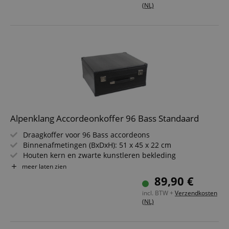
(NL)
Alpenklang Accordeonkoffer 96 Bass Standaard
Draagkoffer voor 96 Bass accordeons
Binnenafmetingen (BxDxH): 51 x 45 x 22 cm
Houten kern en zwarte kunstleren bekleding
Zachte pluche voering
meer laten zien
Afsluitbaar
89,90 €
Made in Italy
incl. BTW +
Verzendkosten
(NL)