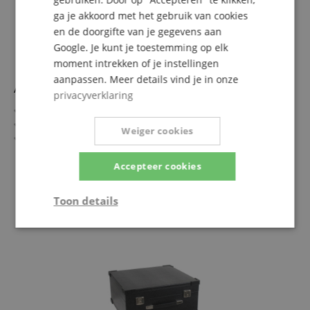
ga je akkoord met het gebruik van cookies
en de doorgifte van je gegevens aan
Google. Je kunt je toestemming op elk
moment intrekken of je instellingen
aanpassen. Meer details vind je in onze
Alpenklang Pro Accordeon IV 96 CM Elite Zwart
privacyverklaring
38 diskanttoetsen met 4-stemmig klankregister
9+1 diskantregisters incl. hoogwaardig cassotto
Weiger cookies
96 bassen, 3+1 basregister, 4-stemmig
Originele Italiaanse a Mano A stembladen
meer laten zien
Ergonomisch gevoerde draagriemen & tas
Accepteer cookies
6.990,00 €
Inclusief hoogwaardige koffer voor transport
incl. BTW +
Verzendkosten
Toon details
(NL)
Strikt
Prestatie
Gericht op
noodzakelijk
Functionaliteit
Niet-
geclassificeerd