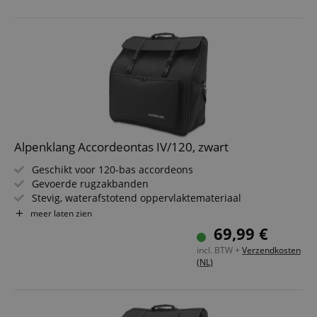
Alpenklang Accordeontas IV/120, zwart
Geschikt voor 120-bas accordeons
Gevoerde rugzakbanden
Stevig, waterafstotend oppervlaktemateriaal
10 mm dikke vulling
meer laten zien
1 groot opbergvak aan de voorkant
69,99 €
Kleur: Zwart
incl. BTW +
Verzendkosten
(NL)