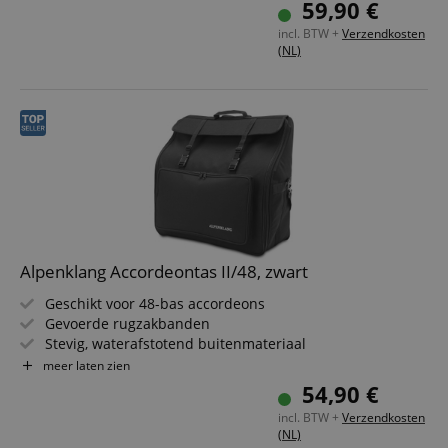
59,90 €
Kleur: Zwart
incl. BTW +
Verzendkosten
(NL)
Alpenklang Accordeontas II/48, zwart
Geschikt voor 48-bas accordeons
Gevoerde rugzakbanden
Stevig, waterafstotend buitenmateriaal
10 mm dikke vulling
meer laten zien
1 groot opbergvak aan de voorkant
54,90 €
Kleur: Zwart
incl. BTW +
Verzendkosten
(NL)