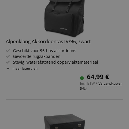
Alpenklang Akkordeontas IV/96, zwart
Geschikt voor 96-bas accordeons
Gevoerde rugzakbanden
Stevig, waterafstotend oppervlaktemateriaal
10 mm dikke vulling
meer laten zien
1 groot opbergvak aan de voorkant
64,99 €
Kleur: Zwart
incl. BTW +
Verzendkosten
(NL)