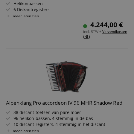
where th
Helikonbassen
off on th
6 Diskantregisters
pages.
3-stemmig in diskant
meer laten zien
amazon-pay-
Sessie
This cook
Amazon
Incl. dubbeltremolo (Musette-register)
4.244,00 €
connectedAuth
associat
www.kirstein.nl
Amazon 
Afmetingen: ca. 40 x 40 x 20 cm
is used t
incl. BTW +
Verzendkosten
Gewicht: 9 kg
facilitate
(NL)
authenti
and pay
transact
securely.
session-token
11 maanden
This cook
Amazon
4 weken
used to 
.amazon.com
an anon
user ses
the serve
sid_key
www.kirstein.nl
Sessie
This cook
used for
maintain
session 
Alpenklang Pro accordeon IV 96 MHR Shadow Red
across p
requests
38 discant-toetsen van parelmoer
96 helikon-bassen, 4-stemmig in de bas
10 discant-registers, 4-stemmig in het discant
Incl. dubbeltremolo (musette-register)
meer laten zien