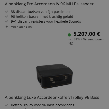
Alpenklang Pro Accordeon IV 96 MH Palisander
38 discanttoetsen van fijn parelmoer
96 helikon-bassen met krachtig geluid
9+1 discant-registers voor flexibele Sounds
4-stemmig in het discant en 4-stemmig in de bas
meer laten zien
Tipo a Mano stemplaten uit Italië
5.207,00 €
Inclusief hoogwaardige koffer voor transport
incl. BTW +
Verzendkosten
(NL)
Alpenklang Luxe Accordeonkoffer/Trolley 96 Bass
Koffer/Trolley voor 96 bass accordeons