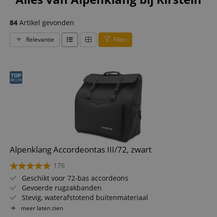
84
Artikel gevonden
Relevantie
Filter
Alpenklang Accordeontas III/72, zwart
176
Geschikt voor 72-bas accordeons
Gevoerde rugzakbanden
Stevig, waterafstotend buitenmateriaal
10 mm dikke vulling
meer laten zien
1 groot opbergvak aan de voorkant