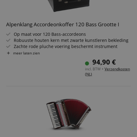
Alpenklang Accordeonkoffer 120 Bass Grootte I
Op maat voor 120 Bass-accordeons
Robuuste houten kern met zwarte kunstleren bekleding
Zachte rode pluche voering beschermt instrument
Afsluitbare hardcase inclusief sleutel
meer laten zien
Italiaanse vervaardiging voor betrouwbare kwaliteit
94,90 €
Stevige transportcase voor podium, repetitie en opslag
incl. BTW +
Verzendkosten
(NL)