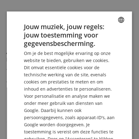
Jouw muziek, jouw regels:
jouw toestemming voor
ENGLISH
gegevensbescherming.
GERMAN
Alpenklang Accordeonkoffer 48 Bass / Harmonika
Om je de best mogelijke ervaring op onze
DUTCH
Koffer Standaard
website te bieden, gebruiken we cookies.
Dit omvat essentiële cookies voor de
FRENCH
Draagkoffer voor 48-bass accordeons of 4-rijige
technische werking van de site, evenals
harmonika?s
ITALIAN
cookies om prestaties te meten en om
Houten kern en zwarte kunstleren bekleding
Zachte pluche voering
inhoud en advertenties te personaliseren.
meer laten zien
SPANISH
Afsluitbaar
89,90 €
Voor personalisatie en analyse maken we
Made in Italy
onder meer gebruik van diensten van
incl. BTW +
Verzendkosten
Google. Daarbij kunnen ook
(NL)
persoonsgegevens, zoals apparaat-ID's, aan
Google worden doorgegeven. Je
toestemming is vereist om deze functies te
gebruiken. Door op "Accepteren" te klikken,