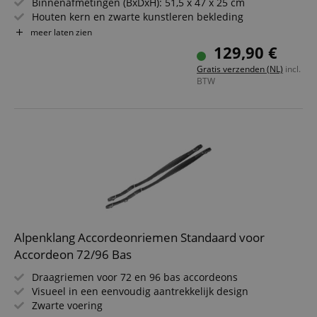
Binnenafmetingen (BxDxH): 51,5 x 47 x 25 cm
Houten kern en zwarte kunstleren bekleding
Handgreep en 2 kunststof wieltjes
meer laten zien
Gewicht: 4,7 kg
129,90 €
Made in Italy
Gratis verzenden (NL)
incl.
BTW
Alpenklang Accordeonriemen Standaard voor
Accordeon 72/96 Bas
Draagriemen voor 72 en 96 bas accordeons
Visueel in een eenvoudig aantrekkelijk design
Zwarte voering