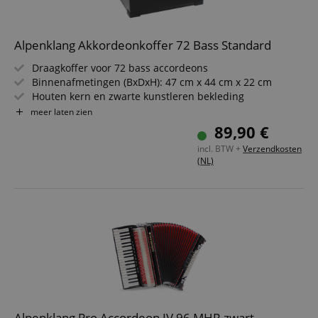
Alpenklang Akkordeonkoffer 72 Bass Standard
Draagkoffer voor 72 bass accordeons
Binnenafmetingen (BxDxH): 47 cm x 44 cm x 22 cm
Strikt noodzakelijk
Prestatie
Gericht op
Houten kern en zwarte kunstleren bekleding
Zachte pluche voering
meer laten zien
Functionaliteit
Niet-geclassificeerd
Afsluitbaar
89,90 €
Made in Italy
Strikt noodzakelijke cookies maken
incl. BTW +
Verzendkosten
kernfunctionaliteit van de website mogelijk, zoals
(NL)
gebruikersaanmelding en accountbeheer. Zonder
strikt noodzakelijke cookies kan de website niet
correct worden gebruikt.
Aanbieder /
Naam
Vervaldatum
Omschri
Domein
CookieScriptConsent
1 jaar 1
Deze coo
CookieScript
maand
wordt ge
.kirstein.nl
door de 
Script.c
om de
cookiev
van bezo
onthoud
Alpenklang Pro Accordeon IV 96 MHR zwart