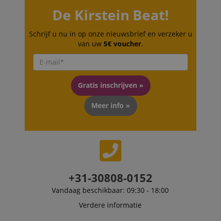
De Kirstein Beat!
Schrijf u nu in op onze nieuwsbrief en verzeker u
Functionaliteit
Niet-
van uw
5€ voucher
.
geclassificeerd
Gratis inschrijven »
Meer info »
Strikt noodzakelijk
Prestatie
Gericht op
Functionaliteit
Niet-geclassificeerd
Strikt noodzakelijke cookies maken
kernfunctionaliteit van de website mogelijk, zoals
gebruikersaanmelding en accountbeheer. Zonder
strikt noodzakelijke cookies kan de website niet
+31-30808-0152
correct worden gebruikt.
Vandaag beschikbaar: 09:30 - 18:00
Aanbieder /
Naam
Vervaldatum
Omschri
Domein
Verdere informatie
CookieScriptConsent
1 jaar 1
Deze coo
CookieScript
maand
wordt ge