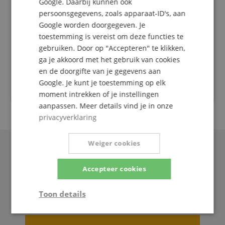
Google. Daarbij kunnen ook
persoonsgegevens, zoals apparaat-ID's, aan
dinsdag
09:30 - 18:00
Google worden doorgegeven. Je
woensdag
09:30 - 18:00
toestemming is vereist om deze functies te
donderdag
09:30 - 18:00
gebruiken. Door op "Accepteren" te klikken,
ga je akkoord met het gebruik van cookies
vrijdag
09:30 - 18:00
en de doorgifte van je gegevens aan
zaterdag
gesloten
Google. Je kunt je toestemming op elk
moment intrekken of je instellingen
aanpassen. Meer details vind je in onze
privacyverklaring
Weiger cookies
Accepteer cookies
Toon details
Strikt
Prestatie
Gericht op
noodzakelijk