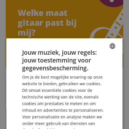
Jouw muziek, jouw regels:
jouw toestemming voor
ENGLISH
gegevensbescherming.
GERMAN
Om je de best mogelijke ervaring op onze
DUTCH
Uw contactpersonen.
website te bieden, gebruiken we cookies.
Dit omvat essentiële cookies voor de
FRENCH
Onze specialisten adviseren u graag.
technische werking van de site, evenals
ITALIAN
cookies om prestaties te meten en om
info@kirstein.de
inhoud en advertenties te personaliseren.
SPANISH
+31-30808-0152
Voor personalisatie en analyse maken we
onder meer gebruik van diensten van
maandag
09:30 - 18:00