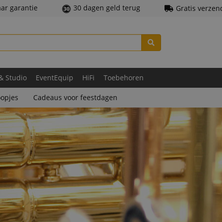
aar garantie
30 dagen geld terug
Gratis verzen
 & Studio
EventEquip
HiFi
Toebehoren
opjes
Cadeaus voor feestdagen