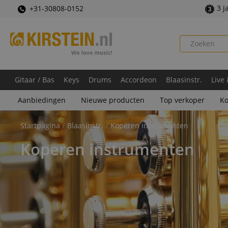
3 j
+31-30808-0152
Gitaar / Bas
Keys
Drums
Accordeon
Blaasinstr.
Live
Aanbiedingen
Nieuwe producten
Top verkoper
Ko
Startpagina
Blaasinstr.
Koperen instrumenten
Koperen instrumenten