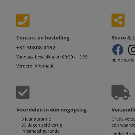
Str
Strikt noodzakelijke
Zonder strikt noodzak
Naam
Contact en bestelling
Share & 
CookieScriptConse
+31-30808-0152
Vandaag beschikbaar: 09:30 - 13:30
op de socia
session-id-apay
Verdere informatie
FPGSID
apay-session-set
amazon-pay-
Voordelen in één oogopslag
Verzend
connectedAuth
3 jaar garantie
Gratis ver
session-token
30 dagen geld terug
een waarde
Prijsmatchgarantie
Onder dit b
sid_key