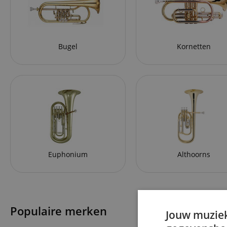
Bugel
Kornetten
Euphonium
Althoorns
Populaire merken
Jouw muziek