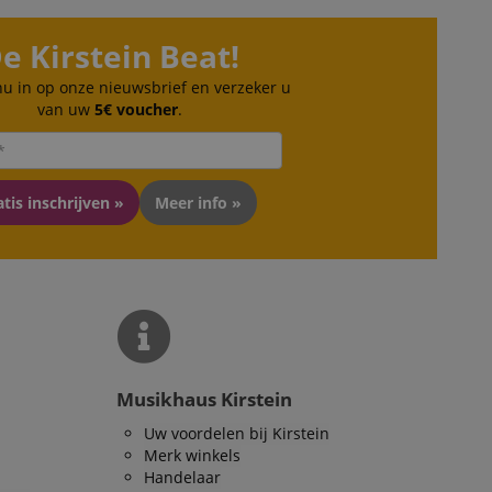
eerd
e Kirstein Beat!
g en accountbeheer.
 nu in op onze nieuwsbrief en verzeker u
van uw
5€ voucher
.
ript.com-service om
den. De
ect werken.
tis inschrijven »
Meer info »
 on the website,
 ensuring a secure
te across page
ies are used by the
vities so users can
s pages.
s used to facilitate
Musikhaus Kirstein
ely.
Uw voordelen bij Kirstein
 user session by the
Merk winkels
Handelaar
n state across page