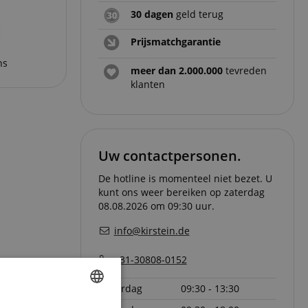
30 dagen
geld terug
Prijsmatchgarantie
ns
meer dan 2.000.000
tevreden
klanten
Uw contactpersonen.
De hotline is momenteel niet bezet. U
kunt ons weer bereiken op zaterdag
08.08.2026 om 09:30 uur.
info@kirstein.de
+31-30808-0152
zaterdag
09:30 - 13:30
lle merken