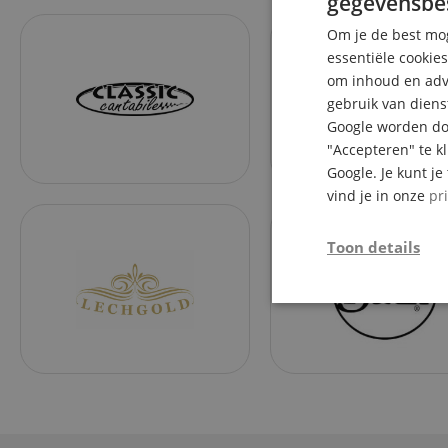
gegevensbe
Om je de best mog
essentiële cookie
om inhoud en adve
gebruik van diens
Google worden doo
"Accepteren" te k
Google. Je kunt j
vind je in onze
pr
Toon details
Strikt
noodzakelijk