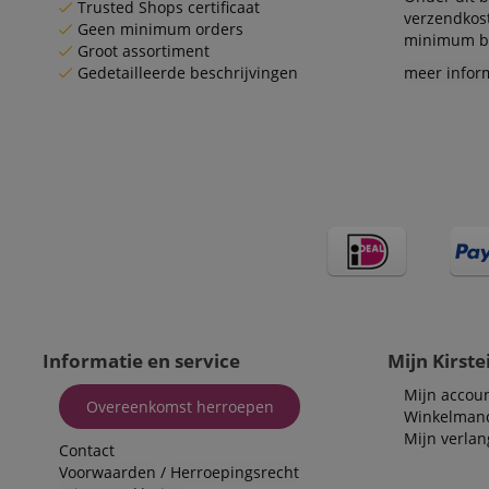
Trusted Shops certificaat
verzendkos
Geen minimum orders
minimum be
Groot assortiment
Gedetailleerde beschrijvingen
meer infor
Naam
Naam
Naam
CrossDomainCookie
Aa
Naam
Do
_ga
scarab.mayAdd
sid
ww
language
FPID
.ki
test_cookie
Go
.d
_ga_2Y66LKC5QL
scarab.profile
.ki
session-id-time
Informatie en service
Mijn Kirste
IDE
Go
.d
Mijn accou
aHistoryArticles
Overeenkomst herroepen
Winkelman
MUID
Mi
Mijn verlang
Co
Contact
session-id
.b
Voorwaarden
/
Herroepingsrecht