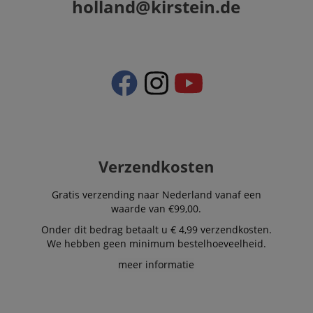
holland@kirstein.de
Functionaliteit
Niet-
geclassificeerd
Strikt noodzakelijk
Prestatie
Gericht op
Functionaliteit
Niet-geclassificeerd
Verzendkosten
Strikt noodzakelijke cookies maken
kernfunctionaliteit van de website mogelijk, zoals
Gratis verzending naar Nederland vanaf een
gebruikersaanmelding en accountbeheer. Zonder
strikt noodzakelijke cookies kan de website niet
waarde van €99,00.
correct worden gebruikt.
Onder dit bedrag betaalt u € 4,99 verzendkosten.
Aanbieder /
We hebben geen minimum bestelhoeveelheid.
Naam
Vervaldatum
Omschri
Domein
meer informatie
CookieScriptConsent
1 jaar 1
Deze coo
CookieScript
maand
wordt ge
.kirstein.nl
door de 
Script.c
om de