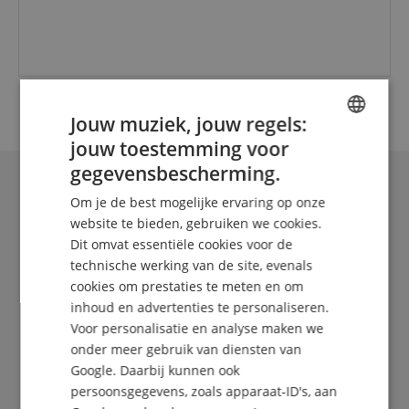
Jouw muziek, jouw regels:
jouw toestemming voor
ENGLISH
gegevensbescherming.
GERMAN
Om je de best mogelijke ervaring op onze
DUTCH
website te bieden, gebruiken we cookies.
Dit omvat essentiële cookies voor de
FRENCH
technische werking van de site, evenals
ITALIAN
cookies om prestaties te meten en om
inhoud en advertenties te personaliseren.
SPANISH
Voor personalisatie en analyse maken we
De Kirstein Beat!
onder meer gebruik van diensten van
Google. Daarbij kunnen ook
Schrijf u nu in op onze nieuwsbrief en verzeker u
persoonsgegevens, zoals apparaat-ID's, aan
van uw
5€ voucher
.