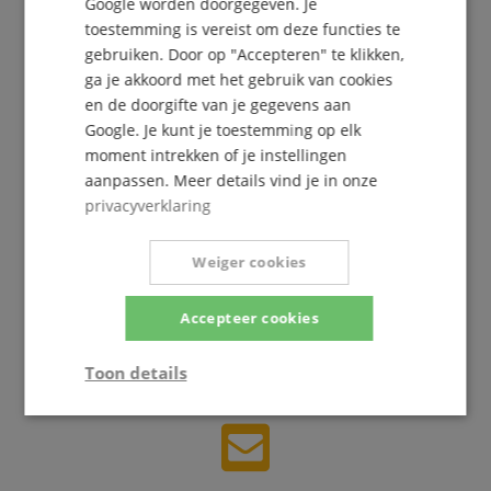
Google worden doorgegeven. Je
toestemming is vereist om deze functies te
gebruiken. Door op "Accepteren" te klikken,
ga je akkoord met het gebruik van cookies
Gratis inschrijven »
en de doorgifte van je gegevens aan
Google. Je kunt je toestemming op elk
Meer info »
moment intrekken of je instellingen
aanpassen. Meer details vind je in onze
privacyverklaring
Weiger cookies
+31-30808-0152
Accepteer cookies
Vandaag beschikbaar: 09:30 - 18:00
Verdere informatie
Toon details
Strikt
Prestatie
Gericht op
noodzakelijk