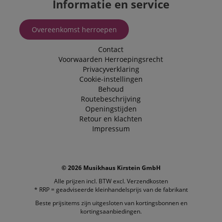
Informatie en service
about us
activitie
can easil
where th
Overeenkomst herroepen
off on th
pages.
Contact
amazon-pay-
Sessie
This cook
Amazon
Voorwaarden
Herroepingsrecht
connectedAuth
associat
www.kirstein.nl
Privacyverklaring
Amazon 
is used t
Cookie-instellingen
facilitate
Behoud
authenti
and pay
Routebeschrijving
transact
Openingstijden
securely.
Retour en klachten
session-token
11 maanden
This cook
Amazon
Impressum
4 weken
used to 
.amazon.com
an anon
user ses
the serve
sid_key
www.kirstein.nl
Sessie
This cook
© 2026 Musikhaus Kirstein GmbH
used for
Alle prijzen incl. BTW excl.
Verzendkosten
maintain
session 
* RRP = geadviseerde kleinhandelsprijs van de fabrikant
across p
requests
Beste prijsitems zijn uitgesloten van kortingsbonnen en
kortingsaanbiedingen.