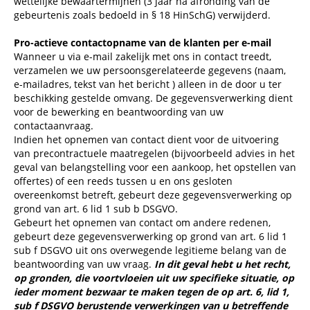
wettelijke bewaartermijnen (3 jaar na afronding van de
gebeurtenis zoals bedoeld in § 18 HinSchG) verwijderd.
Pro-actieve contactopname van de klanten per e-mail
Wanneer u via e-mail zakelijk met ons in contact treedt,
verzamelen we uw persoonsgerelateerde gegevens (naam,
e-mailadres, tekst van het bericht ) alleen in de door u ter
beschikking gestelde omvang. De gegevensverwerking dient
voor de bewerking en beantwoording van uw
contactaanvraag.
Indien het opnemen van contact dient voor de uitvoering
van precontractuele maatregelen (bijvoorbeeld advies in het
geval van belangstelling voor een aankoop, het opstellen van
offertes) of een reeds tussen u en ons gesloten
overeenkomst betreft, gebeurt deze gegevensverwerking op
grond van art. 6 lid 1 sub b DSGVO.
Gebeurt het opnemen van contact om andere redenen,
gebeurt deze gegevensverwerking op grond van art. 6 lid 1
sub f DSGVO uit ons overwegende legitieme belang van de
beantwoording van uw vraag.
In dit geval hebt u het recht,
op gronden, die voortvloeien uit uw specifieke situatie, op
ieder moment bezwaar te maken tegen de op art. 6, lid 1,
sub f DSGVO berustende verwerkingen van u betreffende