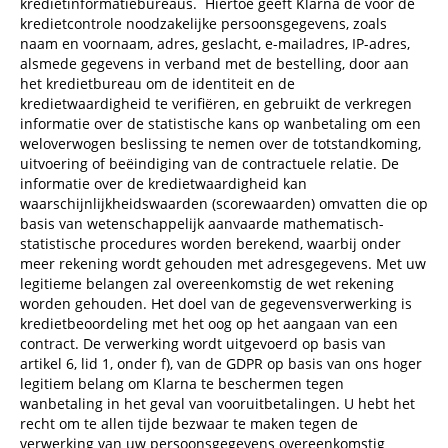
kredietinformatiebureaus.
Hiertoe geeft Klarna de voor de
kredietcontrole noodzakelijke persoonsgegevens, zoals
naam en voornaam, adres, geslacht, e-mailadres, IP-adres,
alsmede gegevens in verband met de bestelling, door aan
het kredietbureau om de identiteit en de
kredietwaardigheid te verifiëren, en gebruikt de verkregen
informatie over de statistische kans op wanbetaling om een
weloverwogen beslissing te nemen over de totstandkoming,
uitvoering of beëindiging van de contractuele relatie. De
informatie over de kredietwaardigheid kan
waarschijnlijkheidswaarden (scorewaarden) omvatten die op
basis van wetenschappelijk aanvaarde mathematisch-
statistische procedures worden berekend, waarbij onder
meer rekening wordt gehouden met adresgegevens. Met uw
legitieme belangen zal overeenkomstig de wet rekening
worden gehouden. Het doel van de gegevensverwerking is
kredietbeoordeling met het oog op het aangaan van een
contract. De verwerking wordt uitgevoerd op basis van
artikel 6, lid 1, onder f), van de GDPR op basis van ons hoger
legitiem belang om Klarna te beschermen tegen
wanbetaling in het geval van vooruitbetalingen. U hebt het
recht om te allen tijde bezwaar te maken tegen de
verwerking van uw persoonsgegevens overeenkomstig