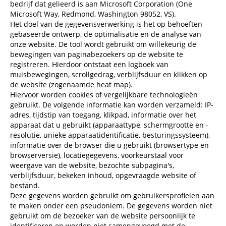
bedrijf dat gelieerd is aan Microsoft Corporation (One
Microsoft Way, Redmond, Washington 98052, VS).
Het doel van de gegevensverwerking is het op behoeften
gebaseerde ontwerp, de optimalisatie en de analyse van
onze website. De tool wordt gebruikt om willekeurig de
bewegingen van paginabezoekers op de website te
registreren. Hierdoor ontstaat een logboek van
muisbewegingen, scrollgedrag, verblijfsduur en klikken op
de website (zogenaamde heat map).
Hiervoor worden cookies of vergelijkbare technologieën
gebruikt. De volgende informatie kan worden verzameld: IP-
adres, tijdstip van toegang, klikpad, informatie over het
apparaat dat u gebruikt (apparaattype, schermgrootte en -
resolutie, unieke apparaatidentificatie, besturingssysteem),
informatie over de browser die u gebruikt (browsertype en
browserversie), locatiegegevens, voorkeurstaal voor
weergave van de website, bezochte subpagina's,
verblijfsduur, bekeken inhoud, opgevraagde website of
bestand.
Deze gegevens worden gebruikt om gebruikersprofielen aan
te maken onder een pseudoniem. De gegevens worden niet
gebruikt om de bezoeker van de website persoonlijk te
identificeren en worden niet samengevoegd met de