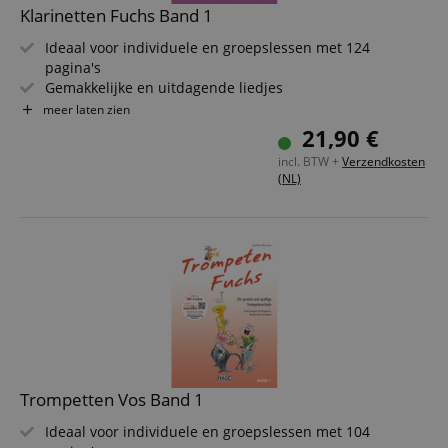
Klarinetten Fuchs Band 1
Ideaal voor individuele en groepslessen met 124
pagina's
Gemakkelijke en uitdagende liedjes
2 technische oefenschema's
meer laten zien
Tontrefoefeningen & vingerzettingstabel
21,90 €
Talrijke ritme-toonladders
incl. BTW +
Verzendkosten
Auteurs: Stefan Dünser & Martin Schelling
(NL)
Inclusief QR-codes voor veel playbacks
Trompetten Vos Band 1
Ideaal voor individuele en groepslessen met 104