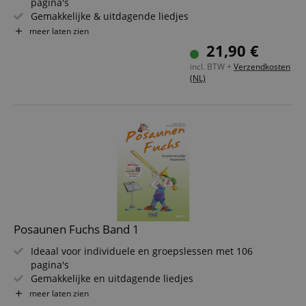
pagina's
Gemakkelijke & uitdagende liedjes
2 technische oefenschema's
meer laten zien
Tontreffoefeningen, grepenkaart & ritme-toonladders
21,90 €
Moeilijkheidsgraad: 1/6
incl. BTW +
Verzendkosten
Inclusief QR-codes voor 140 luistervoorbeelden &
(NL)
playbacks
Posaunen Fuchs Band 1
Ideaal voor individuele en groepslessen met 106
pagina's
Gemakkelijke en uitdagende liedjes
2 technische oefenschema's
meer laten zien
Toonherkenningsoefeningen, grepenkaart & ritme-