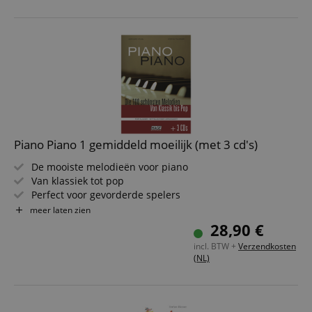
Piano Piano 1 gemiddeld moeilijk (met 3 cd's)
De mooiste melodieën voor piano
Van klassiek tot pop
Perfect voor gevorderde spelers
Moeilijkheidsgraad: gemiddeld moeilijk
meer laten zien
100 melodieën op 256 pagina's
28,90 €
Inclusief 3 cd's
incl. BTW +
Verzendkosten
(NL)