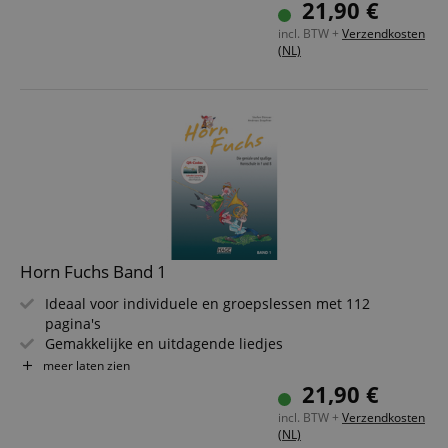
21,90 €
toonladders
incl. BTW +
Verzendkosten
Moeilijkheidsgraad: 1/6
(NL)
Inclusief oefeningen en playbacks via QR-code
Horn Fuchs Band 1
Ideaal voor individuele en groepslessen met 112
pagina's
Gemakkelijke en uitdagende liedjes
2 technische oefenschema's
meer laten zien
Toonherkenningsoefeningen, vingerzettingstabel &
21,90 €
ritme-toonladders
incl. BTW +
Verzendkosten
Moeilijkheidsgraad: 1/6
(NL)
Inclusief oefeningen en playbacks via QR-code