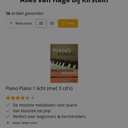
16
Artikel gevonden
Relevantie
Filter
Piano Piano 1 licht (met 3 cd's)
4
De mooiste melodieën voor piano
Van klassiek tot pop
Perfect voor beginners & herintreders
Moeilijkheidsgraad: licht
meer laten zien
100 melodieën op 156 pagina's