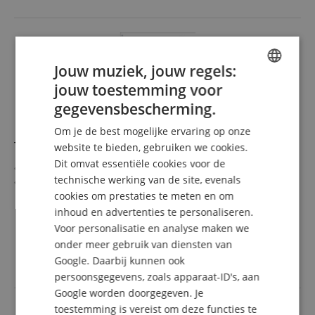
Jouw muziek, jouw regels:
jouw toestemming voor
ENGLISH
gegevensbescherming.
GERMAN
Om je de best mogelijke ervaring op onze
DUTCH
Tuba Fuchs Band 1
website te bieden, gebruiken we cookies.
Dit omvat essentiële cookies voor de
FRENCH
Geschikt voor F-, B-, Es- en C-tuba
technische werking van de site, evenals
Inclusief playbacks op cd of via QR-code voor
ITALIAN
cookies om prestaties te meten en om
smartphone & tablet
Auteur: Stefan Dünser & Werner Kreidl
inhoud en advertenties te personaliseren.
meer laten zien
SPANISH
Moeilijkheidsgraad: Zeer makkelijk (2/5)
Voor personalisatie en analyse maken we
21,90 €
Omvang: 124 pagina's, formaat: 21 x 29,7 cm
onder meer gebruik van diensten van
incl. BTW +
Verzendkosten
(spiraalbinding)
Google. Daarbij kunnen ook
(NL)
persoonsgegevens, zoals apparaat-ID's, aan
Google worden doorgegeven. Je
toestemming is vereist om deze functies te