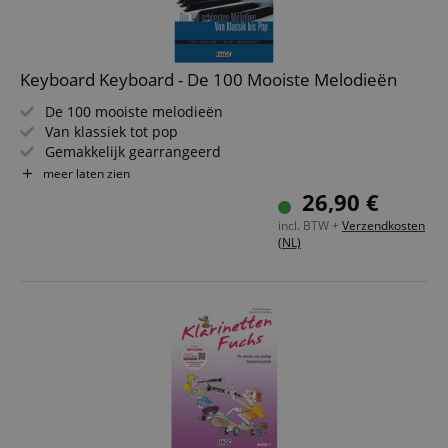
Keyboard Keyboard - De 100 Mooiste Melodieën
De 100 mooiste melodieën
Van klassiek tot pop
Gemakkelijk gearrangeerd
Met noten, teksten, akkoorden, vingerzettingen,
meer laten zien
speeltips, ritme-aanduidingen, geluidssuggesties,
26,90 €
tempo-aanwijzingen en akkoorddiagram
incl. BTW +
Verzendkosten
(NL)