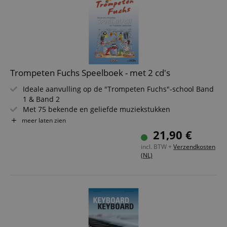
Trompeten Fuchs Speelboek - met 2 cd's
Ideale aanvulling op de "Trompeten Fuchs"-school Band
1 & Band 2
Met 75 bekende en geliefde muziekstukken
Voor trompetleerlingen om te spelen en te oefenen
meer laten zien
Stukken in duet- of trio-vorm maken samen spelen
21,90 €
mogelijk
incl. BTW +
Verzendkosten
Moeilijkheidsgraad: 3/6
(NL)
Inclusief 2 cd's met de muziekstukken als
luistervoorbeeld