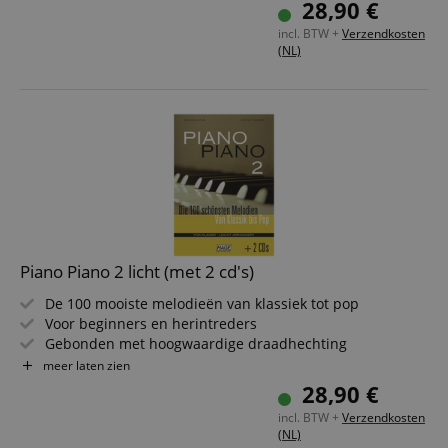
28,90 €
Inclusief 3 cd's
incl. BTW +
Verzendkosten
(NL)
Piano Piano 2 licht (met 2 cd's)
De 100 mooiste melodieën van klassiek tot pop
Voor beginners en herintreders
Gebonden met hoogwaardige draadhechting
Hage Musikverlag, 196 pagina's, DIN A4
meer laten zien
Inclusief 2 cd's
28,90 €
incl. BTW +
Verzendkosten
(NL)