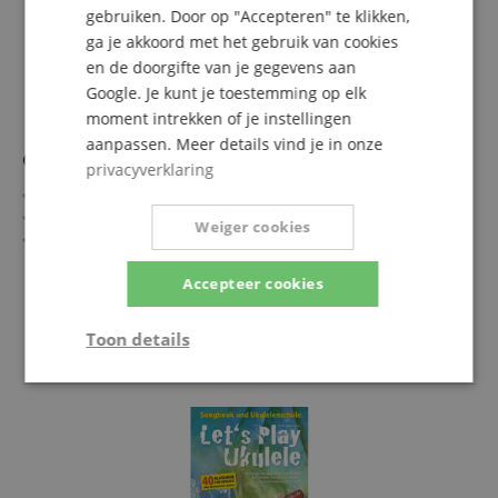
gebruiken. Door op "Accepteren" te klikken,
ga je akkoord met het gebruik van cookies
en de doorgifte van je gegevens aan
Google. Je kunt je toestemming op elk
moment intrekken of je instellingen
aanpassen. Meer details vind je in onze
Guitar Guitar - De 100 Mooiste Melodieën
privacyverklaring
Liedboek voor gitaar
Makkelijk tot gemiddeld gearrangeerd
Weiger cookies
Moeilijkheidsgraad: 1-3
100 melodieën van klassiek tot pop
meer laten zien
Speelplezier op 208 pagina's met spiraalbinding
Accepteer cookies
28,90 €
Auteurs: Klaus Jäckle & Krzysztof Borkowski
incl. BTW +
Verzendkosten
Toon details
(NL)
Strikt
Prestatie
Gericht op
noodzakelijk
Functionaliteit
Niet-