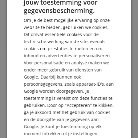
jouw toestemming voor
plaatsgevonden: Alleen klanten die in onze online
ENGLISH
winkel geregistreerd zijn en het product
gegevensbescherming.
daadwerkelijk bij ons hebben gekocht, kunnen in
GERMAN
hun klantenaccount een beoordeling voor het
Om je de best mogelijke ervaring op onze
DUTCH
artikel geven.
website te bieden, gebruiken we cookies.
Dit omvat essentiële cookies voor de
FRENCH
technische werking van de site, evenals
ITALIAN
cookies om prestaties te meten en om
inhoud en advertenties te personaliseren.
SPANISH
Deels zeer vereenvoudigde stukken
Voor personalisatie en analyse maken we
Beoordeling door
Florian
op 05.10.2019
onder meer gebruik van diensten van
Deze beoordeling is automatisch vertaald. Originele taal
Google. Daarbij kunnen ook
geverifieerde aankoop
persoonsgegevens, zoals apparaat-ID's, aan
Ik begrijp dat de stukken worden teruggebracht tot
Google worden doorgegeven. Je
een eenvoudiger niveau om beginners een gevoel van
toestemming is vereist om deze functies te
prestatie te geven. Maar bij sommige stukken is veel
van hun oorspronkelijke stemmingsgehalte verloren
gebruiken. Door op "Accepteren" te klikken,
gegaan. Voor meer gevorderde spelers zijn de
ga je akkoord met het gebruik van cookies
arrangementen nogal teleurstellend, er is
en de doorgifte van je gegevens aan
interessantere bladmuziek voor de meeste stukken.
Google. Je kunt je toestemming op elk
Een tekortkoming zijn ook de ontbrekende
moment intrekken of je instellingen
akkoordnamen en vingerzettingen, die zeer nuttig