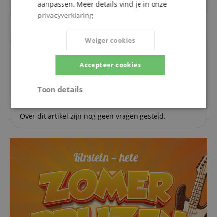
aanpassen. Meer details vind je in onze
zouden zijn voor zelfstudie.
privacyverklaring
Weiger cookies
Vragen over dit artikel
Accepteer cookies
Een vraag stellen
Toon details
Strikt
Prestatie
Gericht op
Over dit artikel zijn nog geen vragen gesteld.
noodzakelijk
Functionaliteit
Niet-
geclassificeerd