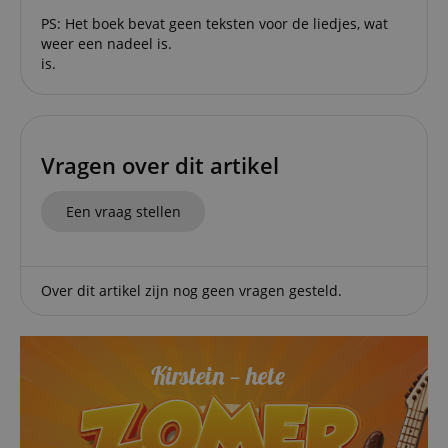
PS: Het boek bevat geen teksten voor de liedjes, wat
weer een nadeel is.
is.
Strikt noodzakelijk
Prestatie
Gericht op
Functionaliteit
Niet-geclassificeerd
Strikt noodzakelijke cookies maken
kernfunctionaliteit van de website mogelijk, zoals
Vragen over dit artikel
gebruikersaanmelding en accountbeheer. Zonder
strikt noodzakelijke cookies kan de website niet
correct worden gebruikt.
Een vraag stellen
Aanbieder /
Naam
Vervaldatum
Omschri
Domein
CookieScriptConsent
1 jaar 1
Deze coo
CookieScript
maand
wordt ge
.kirstein.nl
Over dit artikel zijn nog geen vragen gesteld.
door de 
Script.c
om de
cookiev
van bezo
onthoud
cookieb
Cookie-S
moet cor
werken.