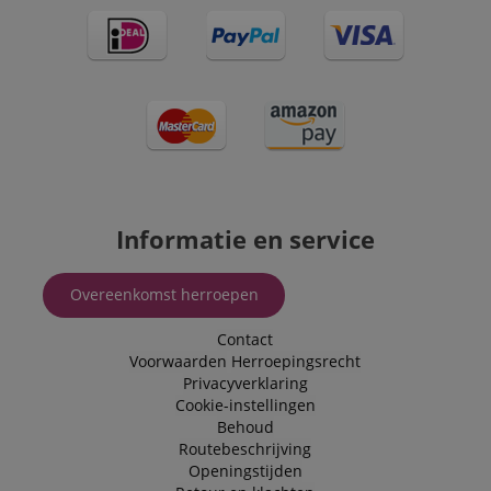
determine wha
.kirstein.nl
ads should be
shown that ma
be relevant to 
end user perus
the site.
FPLC
.kirstein.nl
20 uur
scarab.visitor
Emarsys
11 maanden
This cookie is
.kirstein.nl
4 weken
used to track
visitors for the
purpose of
delivering
personalized
Informatie en service
product
recommendatio
and advertising
Overeenkomst herroepen
Contact
Voorwaarden
Herroepingsrecht
Privacyverklaring
Cookie-instellingen
Behoud
Routebeschrijving
Openingstijden