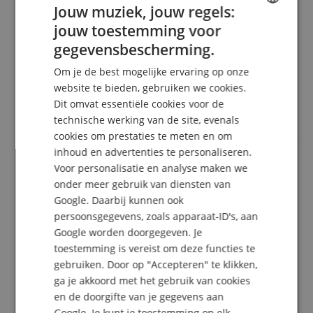
Jouw muziek, jouw regels:
Variant
Piano Piano 1 licht (met 3 cd's)
Deze beoordeling is automatisch vertaald. Originele taal
jouw toestemming voor
ENGLISH
geverifieerde aankoop
gegevensbescherming.
GERMAN
We moeten het echter nog eens hebben over de term
Om je de best mogelijke ervaring op onze
"gemakkelijk te arrangeren". Als complete beginner
DUTCH
website te bieden, gebruiken we cookies.
lijken sommige stukken mij nog steeds erg moeilijk.
Dus blader eerst door en kies de echt makkelijke
Dit omvat essentiële cookies voor de
FRENCH
stukken. Is zeker het geld waard.
technische werking van de site, evenals
ITALIAN
cookies om prestaties te meten en om
inhoud en advertenties te personaliseren.
SPANISH
Voor personalisatie en analyse maken we
Aanbevolen
onder meer gebruik van diensten van
Beoordeling door
Bernd
op 21.03.2015
Google. Daarbij kunnen ook
Variant
Piano Piano 1 licht (met 3 cd's)
persoonsgegevens, zoals apparaat-ID's, aan
Deze beoordeling is automatisch vertaald. Originele taal
Google worden doorgegeven. Je
geverifieerde aankoop
toestemming is vereist om deze functies te
Het boek bevat een verscheidenheid aan titels,
gebruiken. Door op "Accepteren" te klikken,
klassiek, evergreens, pophits, musical, filmmuziek, in
ga je akkoord met het gebruik van cookies
verschillende moeilijkheidsgraden, maar steeds op
en de doorgifte van je gegevens aan
een niveau dat ook eerder beginners en licht
Google. Je kunt je toestemming op elk