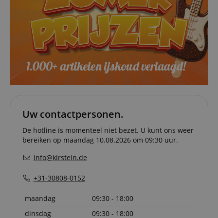
session-id-apay
11 maanden
This cook
Amazon
4 weken
used to
.amazon.com
the user
on the w
particula
relation 
payment 
Google Privacy Policy
ensuring
and effe
checkou
experien
FPGSID
.kirstein.nl
29 minuten
This cook
57 seconden
used to 
user sess
across p
requests
Uw contactpersonen.
apay-session-set
11 maanden
This cook
Amazon.com
De hotline is momenteel niet bezet. U kunt ons weer
4 weken
by Amaz
Inc.
Session 
bereiken op maandag 10.08.2026 om 09:30 uur.
www.kirstein.nl
are used
server to
info@kirstein.de
informat
about us
activitie
+31-30808-0152
can easil
where th
off on th
maandag
09:30 - 18:00
pages.
dinsdag
09:30 - 18:00
amazon-pay-
Sessie
This cook
Amazon