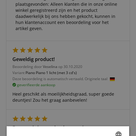
plaatsgevonden: Alleen klanten die in onze online
winkel geregistreerd zijn en het product
daadwerkelijk bij ons hebben gekocht, kunnen in
hun klantenaccount een beoordeling voor het
artikel geven.
Geweldig product!
Beoordeling door
Veselina
op 30.10.2020
Variant
Piano Piano 1 licht (met 3 cd's)
Deze beoordeling is automatisch vertaald. Originele taal
geverifieerde aankoop
Heel geschikt als moeilijkheidsgraad, super goede
deuntjes! Zou het graag aanbevelen!
Een prachtig nten boek voor piano
Beoordeling door
Rainer
op 19.06.2019