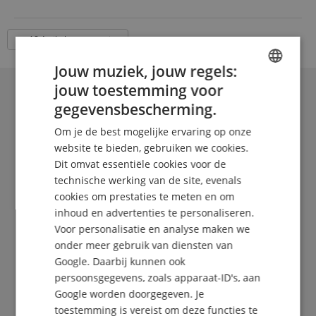
18 Artikelen per pagina
Jouw muziek, jouw regels:
jouw toestemming voor
ENGLISH
gegevensbescherming.
GERMAN
Om je de best mogelijke ervaring op onze
DUTCH
website te bieden, gebruiken we cookies.
Dit omvat essentiële cookies voor de
FRENCH
technische werking van de site, evenals
ITALIAN
cookies om prestaties te meten en om
inhoud en advertenties te personaliseren.
SPANISH
De Kirstein Beat!
Voor personalisatie en analyse maken we
onder meer gebruik van diensten van
Schrijf u nu in op onze nieuwsbrief en verzeker u
Google. Daarbij kunnen ook
van uw
5€ voucher
.
persoonsgegevens, zoals apparaat-ID's, aan
Google worden doorgegeven. Je
toestemming is vereist om deze functies te