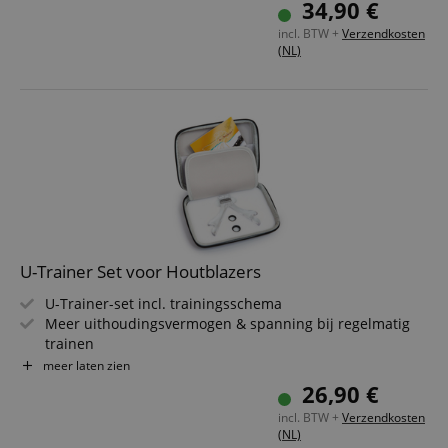
34,90 €
Prettig in de hand door ergonomische vorm
incl. BTW +
Verzendkosten
Incl. reserve-/extra rubberringen voor meer weerstand
(NL)
Eenvoudig te reinigen
U-Trainer Set voor Houtblazers
U-Trainer-set incl. trainingsschema
Meer uithoudingsvermogen & spanning bij regelmatig
trainen
Aangenaam in gebruik door ergonomische vorm
meer laten zien
Incl. reserve-/extra rubberringen voor meer weerstand
26,90 €
Super eenvoudig schoon te maken
incl. BTW +
Verzendkosten
(NL)