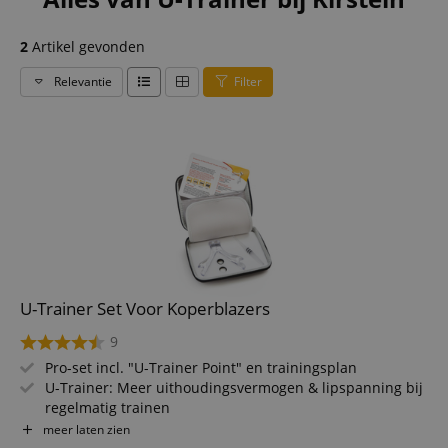
2
Artikel gevonden
Relevantie
Filter
U-Trainer Set Voor Koperblazers
9
Pro-set incl. "U-Trainer Point" en trainingsplan
U-Trainer: Meer uithoudingsvermogen & lipspanning bij
regelmatig trainen
U-Trainer Point: Fijnmechanische training van de juiste
meer laten zien
aanzetvorm