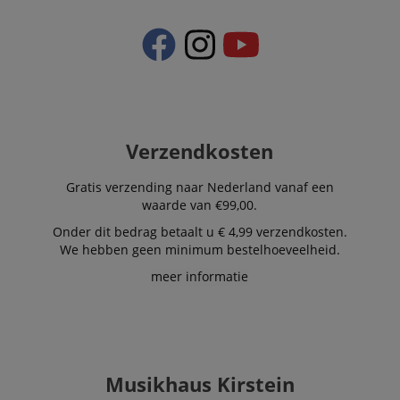
geclassificeerd
Strikt noodzakelijk
Prestatie
Gericht op
Verzendkosten
Functionaliteit
Niet-geclassificeerd
Gratis verzending naar Nederland vanaf een
Strikt noodzakelijke cookies maken
waarde van €99,00.
kernfunctionaliteit van de website mogelijk, zoals
gebruikersaanmelding en accountbeheer. Zonder
Onder dit bedrag betaalt u € 4,99 verzendkosten.
strikt noodzakelijke cookies kan de website niet
We hebben geen minimum bestelhoeveelheid.
correct worden gebruikt.
meer informatie
Aanbieder /
Naam
Vervaldatum
Omschri
Domein
CookieScriptConsent
1 jaar 1
Deze coo
CookieScript
maand
wordt ge
.kirstein.nl
door de 
Script.c
om de
Musikhaus Kirstein
cookiev
van bezo