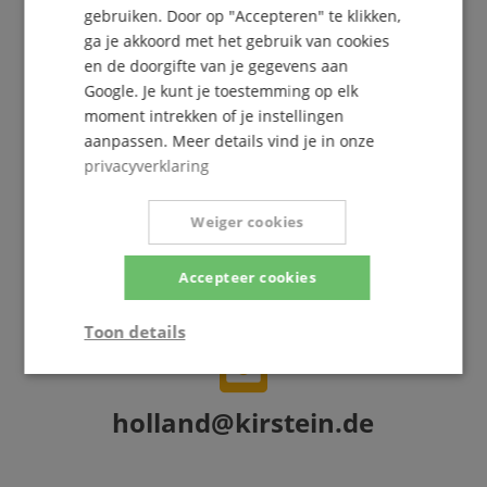
Gratis inschrijven »
gebruiken. Door op "Accepteren" te klikken,
ga je akkoord met het gebruik van cookies
Meer info »
en de doorgifte van je gegevens aan
Google. Je kunt je toestemming op elk
moment intrekken of je instellingen
aanpassen. Meer details vind je in onze
privacyverklaring
+31-30808-0152
Weiger cookies
Vandaag beschikbaar: 09:30 - 18:00
Verdere informatie
Accepteer cookies
Toon details
Strikt
Prestatie
Gericht op
noodzakelijk
holland@kirstein.de
Functionaliteit
Niet-