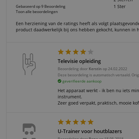
1 Ster
Gebaseerd op 9 Beoordeling
CookieScriptConse
Toon alle beoordelingen
Een herziening van de ratings heeft als volgt plaatsgevonde
session-id-apay
product daadwerkelijk bij ons hebben gekocht, kunnen in h
FPGSID
apay-session-set
Televisie opleiding
Beoordeling door
Kerstin
op 24.02.2022
Deze beoordeling is automatisch vertaald. Orig
amazon-pay-
connectedAuth
geverifieerde aankoop
session-token
Het apparaat werkt - ik ben nu iets mi
instrument.
Zeer goed verpakt, praktisch, mooie kof
sid_key
Naam
U-Trainer voor houtblazers
Naam
Naam
CrossDomainCookie
Aa
Naam
Beoordeling door
Rene
op 18.05.2018