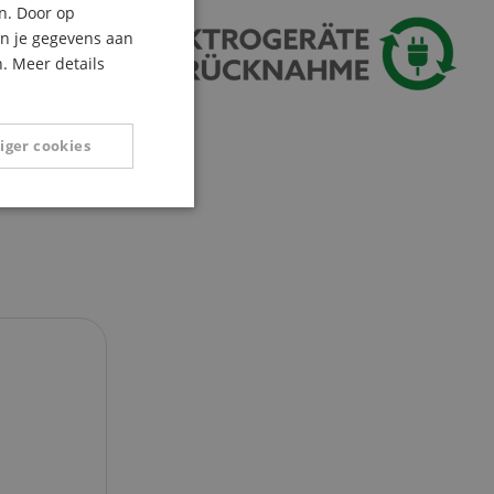
n. Door op
ITALIAN
an je gegevens aan
. Meer details
SPANISH
iger cookies
Niet-
geclassificeerd
eerd
g en accountbeheer.