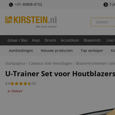
3 j
+31-30808-0152
Gitaar / Bas
Keys
Drums
Accordeon
Blaasinstr.
Live
Aanbiedingen
Nieuwe producten
Top verkoper
Ko
Startpagina
Cadeaus voor feestdagen
Blaasintrumenten cad
U-Trainer Set voor Houtblazer
4,4
(9)