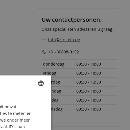
Uw contactpersonen.
Onze specialisten adviseren u graag.
info@kirstein.de
+31-30808-0152
donderdag
09:30 - 18:00
vrijdag
09:30 - 18:00
zaterdag
09:30 - 13:30
maandag
09:30 - 18:00
ENGLISH
dinsdag
09:30 - 18:00
Dit omvat
GERMAN
woensdag
09:30 - 18:00
aties te meten en
DUTCH
n we onder meer
aat-ID's, aan
FRENCH