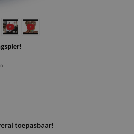
gspier!
en
overal toepasbaar!