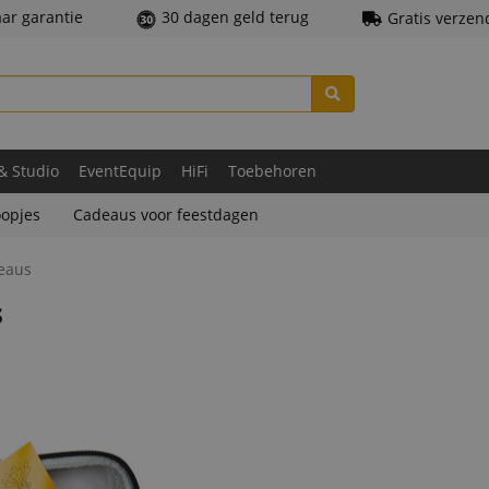
aar garantie
30 dagen geld terug
Gratis verzen
 & Studio
EventEquip
HiFi
Toebehoren
opjes
Cadeaus voor feestdagen
eaus
s