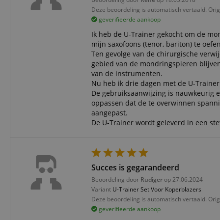
Do
_ga
scarab.mayAdd
Deze beoordeling is automatisch vertaald. Orig
sid
ww
geverifieerde aankoop
Ik heb de U-Trainer gekocht om de mon
language
FPID
.ki
mijn saxofoons (tenor, bariton) te oefe
Ten gevolge van de chirurgische verwi
test_cookie
Go
gebied van de mondringspieren blijve
.d
_ga_2Y66LKC5QL
van de instrumenten.
scarab.profile
.ki
Nu heb ik drie dagen met de U-Trainer
De gebruiksaanwijzing is nauwkeurig e
session-id-time
oppassen dat de te overwinnen spannin
IDE
Go
aangepast.
.d
aHistoryArticles
De U-Trainer wordt geleverd in een stev
MUID
Mi
Co
session-id
.b
_gcl_au
Succes is gegarandeerd
Go
.ki
Beoordeling door
Rüdiger
op 27.06.2024
_uetvid
Mi
Variant
U-Trainer Set Voor Koperblazers
Co
Deze beoordeling is automatisch vertaald. Orig
.ki
geverifieerde aankoop
_fbp
Me