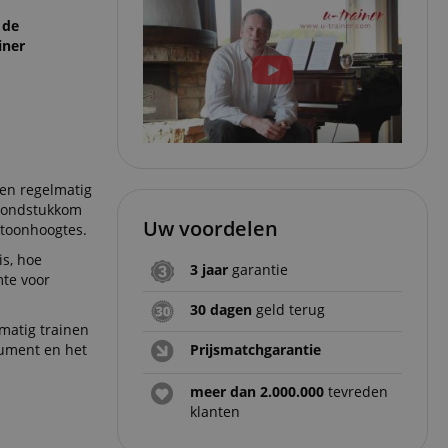
 de
iner
 en regelmatig
 mondstukkom
Uw voordelen
 toonhoogtes.
is, hoe
3 jaar
garantie
mte voor
30 dagen
geld terug
matig trainen
rument en het
Prijsmatchgarantie
meer dan 2.000.000
tevreden
klanten