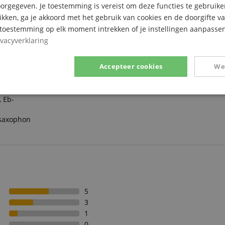
rgegeven. Je toestemming is vereist om deze functies te gebruike
likken, ga je akkoord met het gebruik van cookies en de doorgifte v
e toestemming op elk moment intrekken of je instellingen aanpassen
ivacyverklaring
Accepteer cookies
We
ophon, Bass-
Prestatie
Gericht op
Functionaliteit
, Eb-
saxophon
ikt noodzakelijk
Prestatie
Gericht op
Functionaliteit
Niet-geclassific
5
 cookies maken kernfunctionaliteit van de website mogelijk, zoals gebruikersaanmeldin
elijke cookies kan de website niet correct worden gebruikt.
3
1
Aanbieder /
Vervaldatum
Omschrijving
0
Domein