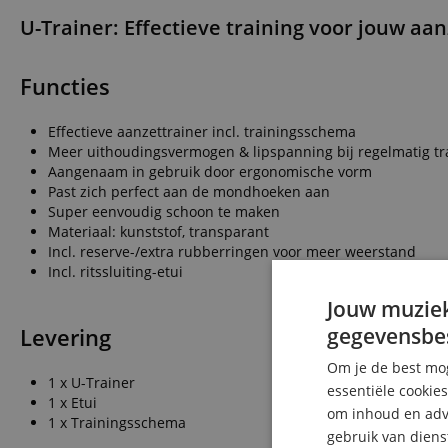
U-Trainer: Effectieve training voor jouw aan
Functies
Effectieve aanzettrainer incl. trainingsschema
Meer uithoudingsvermogen & lipspanning bij regelmatig tr
Aangenaam in gebruik door ergonomische vorm
Past zich perfect aan de mondhoeken aan
Super eenvoudig schoon te maken
Materiaal: kunststof, transparant
Incl. reserve-/extra rubberringen voor meer weerstand
Incl. ritssluiting-etui
Jouw muziek
gegevensbe
Levering
Om je de best mog
1 x U-Trainer
essentiële cookie
1 x Etui
om inhoud en adve
1 x Trainingsschema
gebruik van diens