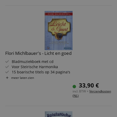
Flori Michlbauer's - Licht en goed
Bladmuziekboek met cd
Voor Steirische Harmonika
15 boarische titels op 34 pagina's
Moeilijkheidsgraad: licht
meer laten zien
33,90 €
incl. BTW +
Verzendkosten
(NL)