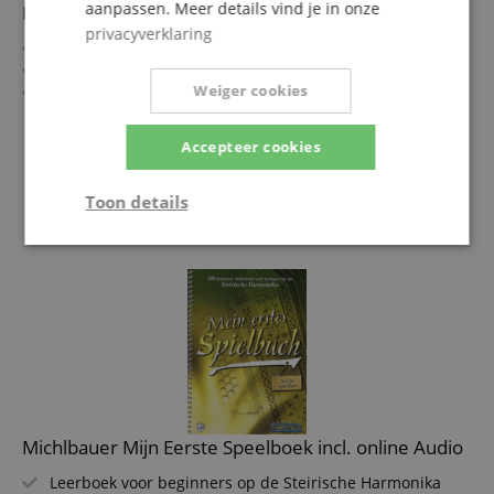
aanpassen. Meer details vind je in onze
Het Schlager Wunschkonzert
privacyverklaring
Speelboek voor Steirische Harmonika
12 Stemmingliederen
Weiger cookies
In greepnotatie
Accepteer cookies
29,90 €
incl. BTW +
Verzendkosten
Toon details
(NL)
Strikt
Prestatie
Gericht op
noodzakelijk
Functionaliteit
Niet-
geclassificeerd
Michlbauer Mijn Eerste Speelboek incl. online Audio
Leerboek voor beginners op de Steirische Harmonika