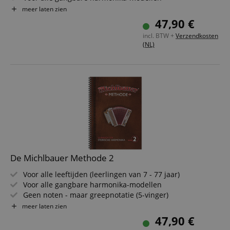
Moeilijkheidsgraad: Eenvoudig
meer laten zien
Introductie in de greepnotatie
47,90 €
Inclusief toegang tot online audiomateriaal
incl. BTW +
Verzendkosten
(NL)
De Michlbauer Methode 2
Voor alle leeftijden (leerlingen van 7 - 77 jaar)
Voor alle gangbare harmonika-modellen
Geen noten - maar greepnotatie (5-vinger)
Methodische opbouw (stap-voor-stap instructies)
meer laten zien
Grootste keuze aan speelstukken (van heel makkelijk tot
47,90 €
uitdagend)