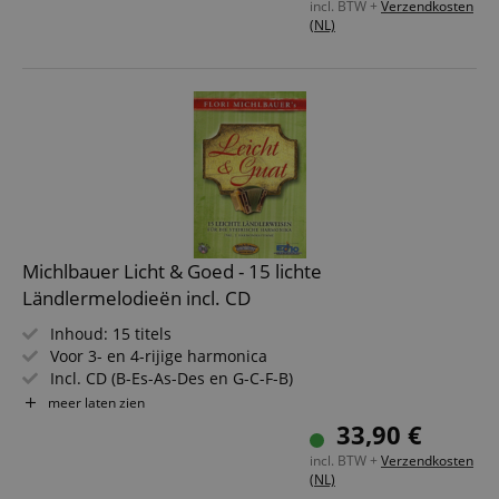
incl. BTW +
Verzendkosten
(NL)
Michlbauer Licht & Goed - 15 lichte
Ländlermelodieën incl. CD
Inhoud: 15 titels
Voor 3- en 4-rijige harmonica
Incl. CD (B-Es-As-Des en G-C-F-B)
Incl. extra partij voor 2e harmonicaspeler
meer laten zien
33,90 €
incl. BTW +
Verzendkosten
(NL)