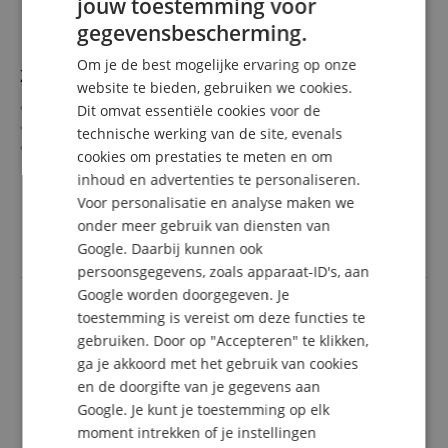
jouw toestemming voor
ENGLISH
gegevensbescherming.
GERMAN
Om je de best mogelijke ervaring op onze
Zo mooi klinkt marsmuziek
DUTCH
website te bieden, gebruiken we cookies.
14 bekende marsen
Dit omvat essentiële cookies voor de
FRENCH
Van Florian Michlbauer
technische werking van de site, evenals
ITALIAN
In greepschrift
cookies om prestaties te meten en om
Moeilijkheidsgraad: 5 (moeilijk)
meer laten zien
inhoud en advertenties te personaliseren.
SPANISH
Opname in stemming: B-Es-As-Des
36,90 €
Voor personalisatie en analyse maken we
32 pagina's, DIN A4, spiraalbinding
incl. BTW +
Verzendkosten
onder meer gebruik van diensten van
(NL)
Google. Daarbij kunnen ook
persoonsgegevens, zoals apparaat-ID's, aan
Google worden doorgegeven. Je
toestemming is vereist om deze functies te
gebruiken. Door op "Accepteren" te klikken,
ga je akkoord met het gebruik van cookies
en de doorgifte van je gegevens aan
Google. Je kunt je toestemming op elk
moment intrekken of je instellingen