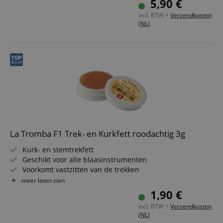
5,90 €
incl. BTW +
Verzendkosten
(NL)
La Tromba F1 Trek- en Kurkfett roodachtig 3g
Kurk- en stemtrekfett
Geschikt voor alle blaasinstrumenten
Voorkomt vastzitten van de trekken
Houdt de kurk soepel
meer laten zien
Inhoud: 3 g
1,90 €
incl. BTW +
Verzendkosten
(NL)