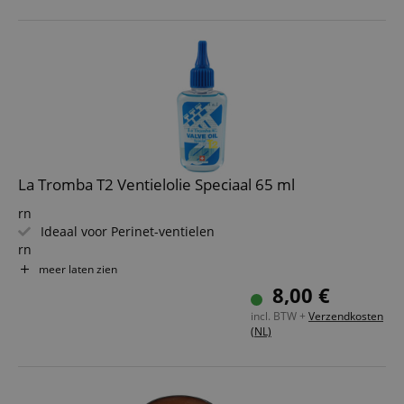
La Tromba T2 Ventielolie Speciaal 65 ml
rn
Ideaal voor Perinet-ventielen
rn
Ook geschikt voor cilinderventielen
meer laten zien
rn
8,00 €
Extra dunvloeibaar
incl. BTW +
Verzendkosten
rn
(NL)
Extreem hoge glij-eigenschappen
rn
65 ml inhoud
rn