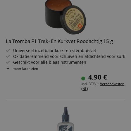
La Tromba F1 Trek- En Kurkvet Roodachtig 15 g
Universeel inzetbaar kurk- en stembuisvet
Oxidatieremmend voor schuiven en afdichtend voor kurk
Geschikt voor alle blaasinstrumenten
Voorkomt vastzitten van schuiven
meer laten zien
Houdt kurk soepel
4,90 €
Inhoud: 15 g
incl. BTW +
Verzendkosten
(NL)