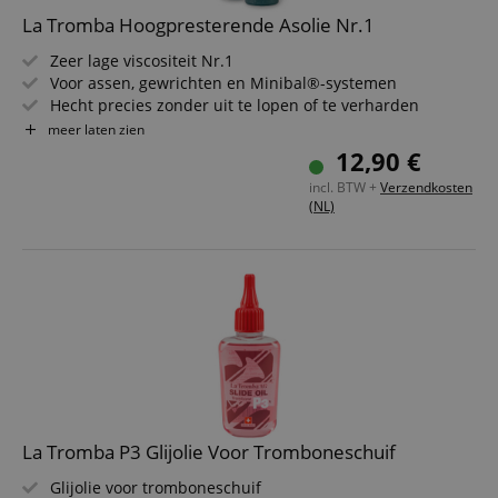
La Tromba Hoogpresterende Asolie Nr.1
Zeer lage viscositeit Nr.1
Voor assen, gewrichten en Minibal®-systemen
Hecht precies zonder uit te lopen of te verharden
Dempt geluiden en verbetert het speelgevoel
meer laten zien
13 ml inhoud met praktische applicator
12,90 €
Afbeelding kan afwijken!
incl. BTW +
Verzendkosten
(NL)
La Tromba P3 Glijolie Voor Tromboneschuif
Glijolie voor tromboneschuif