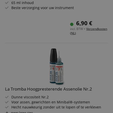
65 ml inhoud
Beste verzorging voor uw instrument
6,90 €
incl. BTW +
Verzendkosten
(NL)
La Tromba Hoogpresterende Assenolie Nr.2
Dunne viscositeit Nr.2
Voor assen, gewrichten en Minibal®-systemen
Hecht nauwkeurig zonder uit te lopen of te verkleven
Dempt geluiden en verbetert de haptiek
meer laten zien