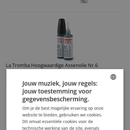
(NL)
La Tromba Hoogwaardige Assenolie Nr.6
Dikke viscositeit Nr.6
Voor assen, gewrichten en Minibal®-systemen
Jouw muziek, jouw regels:
Hecht precies zonder uit te lopen of te verharsen
jouw toestemming voor
Dempt geluiden en verbetert het gevoel
ENGLISH
meer laten zien
13 ml inhoud met praktische applicator
gegevensbescherming.
12,90 €
GERMAN
Afbeelding kan afwijken!
incl. BTW +
Verzendkosten
Om je de best mogelijke ervaring op onze
DUTCH
(NL)
website te bieden, gebruiken we cookies.
Dit omvat essentiële cookies voor de
FRENCH
technische werking van de site, evenals