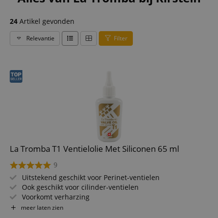
24
Artikel gevonden
Relevantie
Filter
La Tromba T1 Ventielolie Met Siliconen 65 ml
9
Uitstekend geschikt voor Perinet-ventielen
Ook geschikt voor cilinder-ventielen
Voorkomt verharzing
Inhoud: 65 ml
meer laten zien