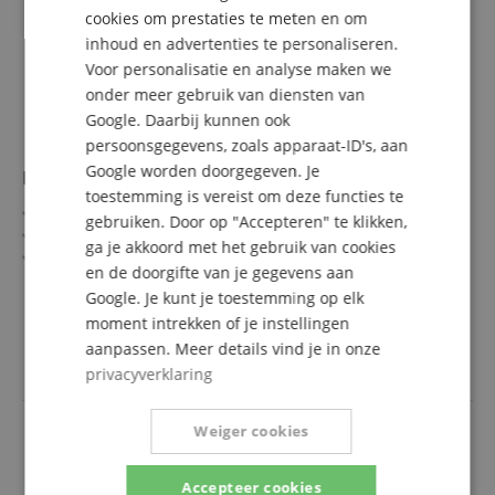
ITALIAN
cookies om prestaties te meten en om
inhoud en advertenties te personaliseren.
SPANISH
Voor personalisatie en analyse maken we
onder meer gebruik van diensten van
Google. Daarbij kunnen ook
persoonsgegevens, zoals apparaat-ID's, aan
Google worden doorgegeven. Je
La Tromba Hoogpresterende Asolie Nr.4
toestemming is vereist om deze functies te
Middelviscositeit Nr.4
gebruiken. Door op "Accepteren" te klikken,
Voor assen, gewrichten en Minibal®-systemen
ga je akkoord met het gebruik van cookies
Hecht nauwkeurig zonder uit te lopen of te verharzen
en de doorgifte van je gegevens aan
Dempt geluiden en verbetert de haptiek
meer laten zien
Google. Je kunt je toestemming op elk
13 ml inhoud met praktische applicator
12,90 €
Afbeelding vergelijkbaar!
moment intrekken of je instellingen
incl. BTW +
Verzendkosten
aanpassen. Meer details vind je in onze
(NL)
privacyverklaring
Weiger cookies
Accepteer cookies