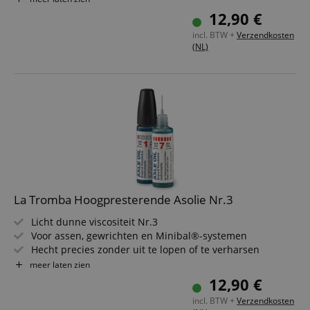
13 ml inhoud met praktische applicator
12,90 €
Afbeelding vergelijkbaar!
incl. BTW +
Verzendkosten
(NL)
La Tromba Hoogpresterende Asolie Nr.3
Licht dunne viscositeit Nr.3
Voor assen, gewrichten en Minibal®-systemen
Hecht precies zonder uit te lopen of te verharsen
Dempt geluiden en verbetert de haptiek
meer laten zien
13 ml inhoud met praktische doseertip
12,90 €
Afbeelding vergelijkbaar!
incl. BTW +
Verzendkosten