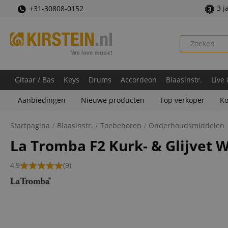
3 j
+31-30808-0152
Gitaar / Bas
Keys
Drums
Accordeon
Blaasinstr.
Live
Aanbiedingen
Nieuwe producten
Top verkoper
Ko
Startpagina
Blaasinstr.
Toebehoren
Onderhoudsmiddelen
La Tromba F2 Kurk- & Glijvet W
4,9
(9)