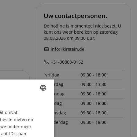
Uw contactpersonen.
De hotline is momenteel niet bezet. U
kunt ons weer bereiken op zaterdag
08.08.2026 om 09:30 uur.
info@kirstein.de
+31-30808-0152
vrijdag
09:30 - 18:00
zaterdag
09:30 - 13:30
maandag
09:30 - 18:00
dinsdag
09:30 - 18:00
ENGLISH
Dit omvat
woensdag
09:30 - 18:00
GERMAN
aties te meten en
donderdag
09:30 - 18:00
DUTCH
n we onder meer
aat-ID's, aan
FRENCH