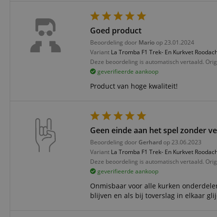
CookieScriptConse
Goed product
session-id-apay
Beoordeling door
Mario
op 23.01.2024
Variant
La Tromba F1 Trek- En Kurkvet Roodach
Deze beoordeling is automatisch vertaald. Orig
FPGSID
geverifieerde aankoop
Product van hoge kwaliteit!
apay-session-set
amazon-pay-
connectedAuth
Geen einde aan het spel zonder ve
session-token
Beoordeling door
Gerhard
op 23.06.2023
Variant
La Tromba F1 Trek- En Kurkvet Roodach
sid_key
Deze beoordeling is automatisch vertaald. Orig
geverifieerde aankoop
Onmisbaar voor alle kurken onderdelen 
blijven en als bij toverslag in elkaar gli
Naam
Naam
Naam
CrossDomainCookie
Aa
Naam