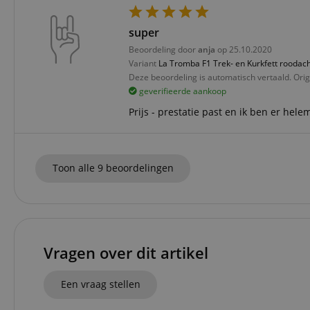
Do
_ga
scarab.mayAdd
sid
ww
super
Beoordeling door
anja
op 25.10.2020
language
FPID
.ki
Variant
La Tromba F1 Trek- en Kurkfett roodach
Deze beoordeling is automatisch vertaald. Orig
test_cookie
Go
geverifieerde aankoop
.d
_ga_2Y66LKC5QL
Prijs - prestatie past en ik ben er hel
scarab.profile
.ki
session-id-time
IDE
Go
.d
Toon alle 9 beoordelingen
aHistoryArticles
MUID
Mi
Co
session-id
.b
_gcl_au
Go
.ki
Vragen over dit artikel
_uetvid
Mi
Co
Een vraag stellen
.ki
_fbp
Me