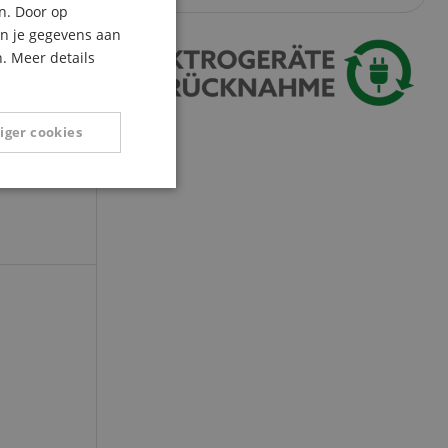
n. Door op
et
ITALIAN
an je gegevens aan
. Meer details
SPANISH
iger cookies
Niet-
geclassificeerd
eerd
g en accountbeheer.