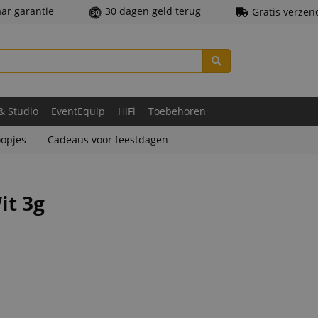
aar garantie
30 dagen geld terug
Gratis verzen
 & Studio
EventEquip
HiFi
Toebehoren
opjes
Cadeaus voor feestdagen
it 3g