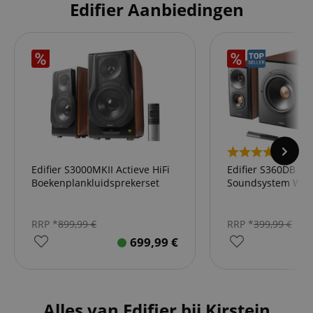
Edifier Aanbiedingen
6
Edifier S3000MKII Actieve HiFi
Edifier S360DB 2.1
Boekenplankluidsprekerset
Soundsystem Wo
RRP *
899,99
€
RRP *
399,99
€
699,99
€
Alles van Edifier bij Kirstein