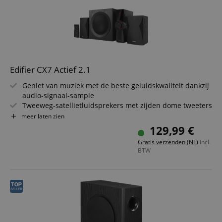
Edifier CX7 Actief 2.1
Geniet van muziek met de beste geluidskwaliteit dankzij
audio-signaal-sample
Tweeweg-satellietluidsprekers met zijden dome tweeters
Bluetooth, RCA, AUX, SD-kaart, USB-stick
meer laten zien
8-inch subwoofer wordt geactiveerd tijdens het afspelen
129,99 €
Eenvoudige bediening via afstandsbediening
Gratis verzenden (NL)
incl.
BTW