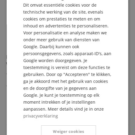
Dit omvat essentiële cookies voor de
meer comfort
FRENCH
Monitor- en muziekmodus voor verschillende situaties
technische werking van de site, evenals
ITALIAN
cookies om prestaties te meten en om
inhoud en advertenties te personaliseren.
SPANISH
Voor personalisatie en analyse maken we
onder meer gebruik van diensten van
Google. Daarbij kunnen ook
persoonsgegevens, zoals apparaat-ID's, aan
Edifier Studio R1280T 2.0 Luidsprekersysteem
Google worden doorgegeven. Je
Wood
toestemming is vereist om deze functies te
2.0-luidsprekerset met indrukwekkend geluid, incl.
gebruiken. Door op "Accepteren" te klikken,
infrarood-afstandsbediening
ga je akkoord met het gebruik van cookies
4"-woofer & 13 mm zijden dome tweeter
en de doorgifte van je gegevens aan
Uitgangsvermogen (RMS): 2x 21W
meer laten zien
Google. Je kunt je toestemming op elk
Frontzijdige bassreflexpoort voor volle basweergave
89,99 €
moment intrekken of je instellingen
2 aparte audio-ingangen (RCA) & regelaars voor volume,
incl. BTW +
Verzendkosten
aanpassen. Meer details vind je in onze
bas en hoge tonen
(NL)
privacyverklaring
Duale cinch-ingangen
Weiger cookies