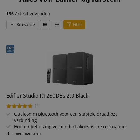
136
Artikel gevonden
Relevantie
Filter
Edifier Studio R1280DBs 2.0 Black
11
Qualcomm Bluetooth voor een stabiele draadloze
verbinding
Houten behuizing vermindert akoestische resonanties
42 Watt RMS totaalvermogen voor vervormingsvrije
meer laten zien
geluidsweergave