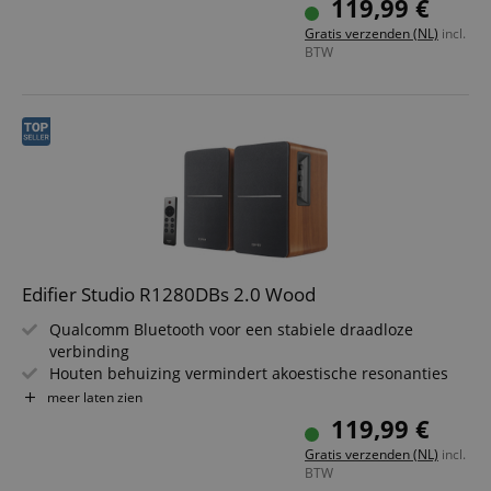
119,99 €
Ondersteunt Bluetooth, optische, coaxiale en dubbele
Gratis verzenden (NL)
incl.
cinch-ingangen
BTW
Zijdelings bedieningspaneel en afstandsbediening voor
eenvoudige bediening
Subwoofer-uitgang voor gebruik met een externe
subwoofer
Edifier Studio R1280DBs 2.0 Wood
Qualcomm Bluetooth voor een stabiele draadloze
verbinding
Houten behuizing vermindert akoestische resonanties
42 Watt RMS totaalvermogen voor een vervormingsvrije
meer laten zien
luisterervaring
119,99 €
Ondersteunt Bluetooth, optische, coaxiale en dubbele
Gratis verzenden (NL)
incl.
cinch-ingangen
BTW
Bedienpaneel aan de zijkant en afstandsbediening voor