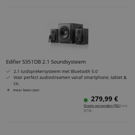
eenvoudige bediening
Subwoofer-uitgang voor gebruik met een externe
subwoofer
Edifier S351DB 2.1 Soundsysteem
2.1 luidsprekersysteem met Bluetooth 5.0
Voor perfect audiostreamen vanaf smartphone, tablet &
co.
21 cm (8 inch) subwoofer voor volle & diepe bassen
meer laten zien
150W RMS uitgangsvermogen voor voelbaar geluid
279,99 €
Digitale & analoge aansluitingen voor maximale
Gratis verzenden (NL)
incl.
flexibiliteit
BTW
Multifunctionele infrarood afstandsbediening &
instelling van volume, bassen & hoge tonen op de
satelliet