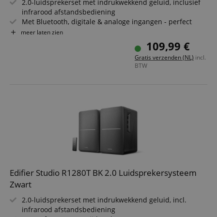
2.0-luidsprekerset met indrukwekkend geluid, inclusief
infrarood afstandsbediening
Met Bluetooth, digitale & analoge ingangen - perfect
voor tv, pc, tablet & smartphone
meer laten zien
4"-woofer & 13 mm zijden dome tweeter
109,99 €
Uitgangsvermogen (RMS): 2x 21W
Gratis verzenden (NL)
incl.
Frontzijdig bassreflexkanaal voor krachtige basweergave
BTW
2 aparte audio-ingangen (RCA) & regelaars voor volume,
bas en hoge tonen
Edifier Studio R1280T BK 2.0 Luidsprekersysteem
Zwart
2.0-luidsprekerset met indrukwekkend geluid, incl.
infrarood afstandsbediening