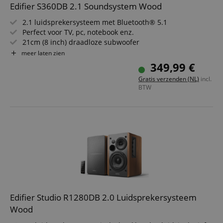
Edifier S360DB 2.1 Soundsystem Wood
2.1 luidsprekersysteem met Bluetooth® 5.1
Perfect voor TV, pc, notebook enz.
21cm (8 inch) draadloze subwoofer
150W RMS uitgangsvermogen voor voelbaar geluid
meer laten zien
Digitale & analoge aansluitingen voor maximale
349,99 €
flexibiliteit
Gratis verzenden (NL)
incl.
Inclusief infrarood afstandsbediening
BTW
Edifier Studio R1280DB 2.0 Luidsprekersysteem
Wood