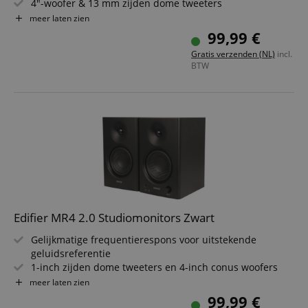
4"-woofer & 13 mm zijden dome tweeters
Uitgangsvermogen (RMS): 2x 21W
meer laten zien
Frontale bassreflexpoort voor volle basweergave
99,99 €
2 aparte audio-ingangen (RCA) & regelaars voor volume,
Gratis verzenden (NL)
incl.
bas en hoge tonen
BTW
Duale cinch-ingangen
Edifier MR4 2.0 Studiomonitors Zwart
Gelijkmatige frequentierespons voor uitstekende
geluidsreferentie
1-inch zijden dome tweeters en 4-inch conus woofers
leveren zuiver geluid
meer laten zien
MDF houten behuizing minimaliseert akoestische
99,99 €