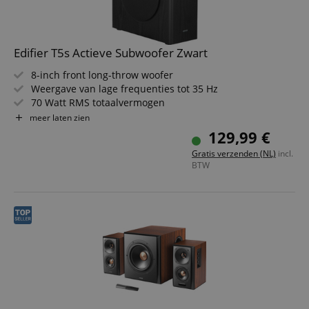
Edifier T5s Actieve Subwoofer Zwart
8-inch front long-throw woofer
Weergave van lage frequenties tot 35 Hz
70 Watt RMS totaalvermogen
Krachtig frontend- en closed-loop klasse D-versterker
meer laten zien
Volume-, laagdoorlaatfilter- en fasecontrole
129,99 €
Signal-In-ingang en Signal-Out-doorvoeruitgang voor
Gratis verzenden (NL)
incl.
maximale compatibiliteit
BTW