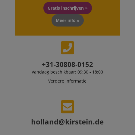
scarab.visitor
Emarsys
11 maanden
This cookie is
.kirstein.nl
4 weken
used to track
Gratis inschrijven »
visitors for the
purpose of
delivering
Meer info »
personalized
product
recommendatio
and advertising
+31-30808-0152
Vandaag beschikbaar: 09:30 - 18:00
Verdere informatie
holland@kirstein.de