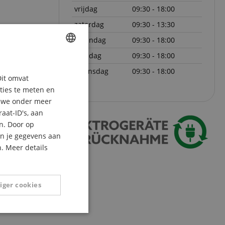
vrijdag
09:30 - 18:00
zaterdag
09:30 - 13:30
maandag
09:30 - 18:00
dinsdag
09:30 - 18:00
ENGLISH
woensdag
09:30 - 18:00
Dit omvat
GERMAN
aties te meten en
DUTCH
n we onder meer
aat-ID's, aan
FRENCH
n. Door op
ITALIAN
an je gegevens aan
. Meer details
SPANISH
iger cookies
Niet-
geclassificeerd