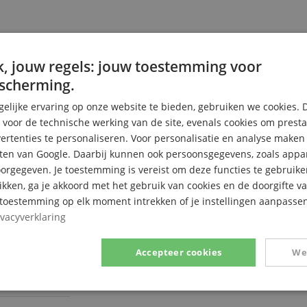
, jouw regels: jouw toestemming voor
scherming.
elijke ervaring op onze website te bieden, gebruiken we cookies. 
s voor de technische werking van de site, evenals cookies om prest
rtenties te personaliseren. Voor personalisatie en analyse make
ten van Google. Daarbij kunnen ook persoonsgegevens, zoals appar
rgegeven. Je toestemming is vereist om deze functies te gebruike
likken, ga je akkoord met het gebruik van cookies en de doorgifte v
e toestemming op elk moment intrekken of je instellingen aanpassen
ivacyverklaring
Accepteer cookies
We
Prestatie
Gericht op
Functionaliteit