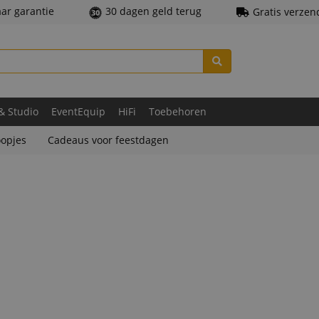
aar garantie
30 dagen geld terug
Gratis verzen
 & Studio
EventEquip
HiFi
Toebehoren
opjes
Cadeaus voor feestdagen