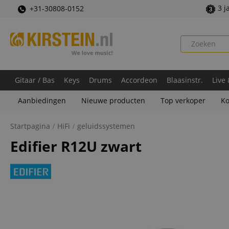
3 j
+31-30808-0152
Gitaar / Bas
Keys
Drums
Accordeon
Blaasinstr.
Live
Aanbiedingen
Nieuwe producten
Top verkoper
Ko
Startpagina
HiFi
geluidssystemen
Edifier R12U zwart