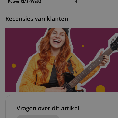
Power RMS (Watt)
4
Recensies van klanten
Str
Strikt noodzakelijke
Zonder strikt noodzak
Naam
CookieScriptConse
session-id-apay
FPGSID
Vragen over dit artikel
apay-session-set