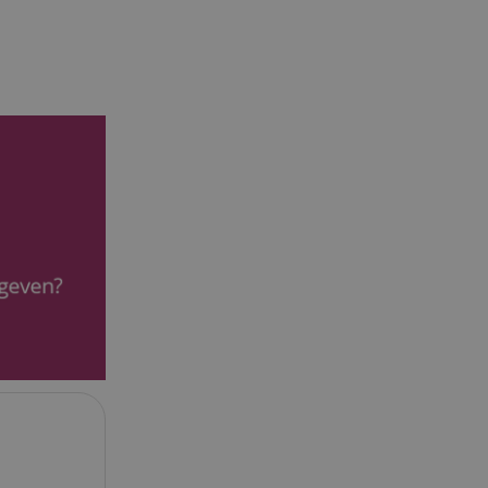
eerd
g en accountbeheer.
ript.com-service om
den. De
ect werken.
 on the website,
 ensuring a secure
te across page
ies are used by the
vities so users can