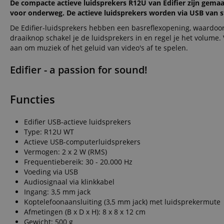
De compacte actieve luidsprekers R12U van Edifier zijn gemaa
voor onderweg. De actieve luidsprekers worden via USB van s
De Edifier-luidsprekers hebben een basreflexopening, waardoo
draaiknop schakel je de luidsprekers in en regel je het volume. 
aan om muziek of het geluid van video's af te spelen.
Edifier - a passion for sound!
Functies
Edifier USB-actieve luidsprekers
Type: R12U WT
Actieve USB-computerluidsprekers
Vermogen: 2 x 2 W (RMS)
Frequentiebereik: 30 - 20.000 Hz
Voeding via USB
Audiosignaal via klinkkabel
Ingang: 3,5 mm jack
Koptelefoonaansluiting (3,5 mm jack) met luidsprekermute
Afmetingen (B x D x H): 8 x 8 x 12 cm
Gewicht: 500 g