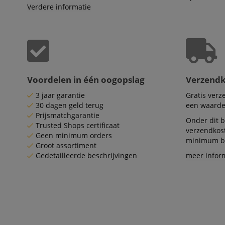
IDE
Go
Verdere informatie
.d
aHistoryArticles
MUID
Mi
Co
session-id
.b
_gcl_au
Go
.ki
Voordelen in één oogopslag
Verzend
_uetvid
Mi
Co
3 jaar garantie
Gratis ver
.ki
30 dagen geld terug
een waarde
Prijsmatchgarantie
_fbp
Me
Onder dit b
In
Trusted Shops certificaat
verzendkos
.ki
Geen minimum orders
minimum be
Groot assortiment
_uetsid
Mi
Co
Gedetailleerde beschrijvingen
meer infor
.ki
FPLC
.ki
scarab.visitor
Em
.ki