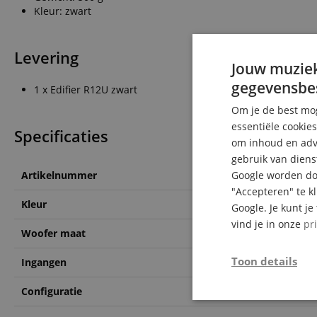
Kleur: zwart
Levering
Jouw muziek
gegevensbe
1 x Edifier R12U zwart
Om je de best mog
essentiële cookie
Specificaties
om inhoud en adve
gebruik van diens
Artikelnummer
00115755
Google worden doo
"Accepteren" te k
Kleur
Zwart
Google. Je kunt j
vind je in onze
pr
Woofer maat
2,25 Zoll
Toon details
Ingangen
3.5mm Stereo-Klinke
Configuratie
2.0
Strikt
noodzakelijk