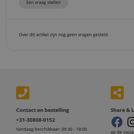
Een vraag stellen
amazon-pay-
connectedAuth
session-token
Over dit artikel zijn nog geen vragen gesteld.
sid_key
Naam
Naam
Naam
CrossDomainCookie
Aa
Naam
Do
_ga
scarab.mayAdd
sid
ww
language
FPID
.ki
test_cookie
Go
Contact en bestelling
Share & 
.d
_ga_2Y66LKC5QL
+31-30808-0152
scarab.profile
.ki
session-id-time
Vandaag beschikbaar: 09:30 - 18:00
op de socia