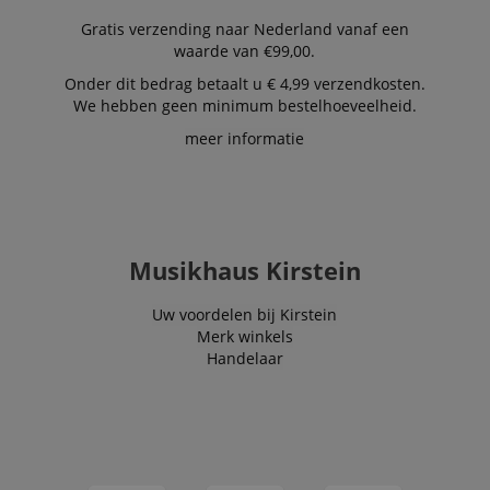
Aanbieder /
Naam
Vervaldatum
Omschri
Domein
Gratis verzending naar Nederland vanaf een
waarde van €99,00.
CookieScriptConsent
1 jaar 1
Deze coo
CookieScript
maand
wordt ge
.kirstein.nl
Onder dit bedrag betaalt u € 4,99 verzendkosten.
door de 
Script.c
We hebben geen minimum bestelhoeveelheid.
om de
cookiev
meer informatie
van bezo
onthoud
cookieb
Cookie-S
moet cor
werken.
session-id-apay
11 maanden
This cook
Amazon
Musikhaus Kirstein
4 weken
used to
.amazon.com
the user
on the w
Uw voordelen bij Kirstein
particula
relation 
Merk winkels
payment 
Handelaar
Google Privacy Policy
ensuring
and effe
checkou
experien
FPGSID
.kirstein.nl
29 minuten
This cook
57 seconden
used to 
user sess
across p