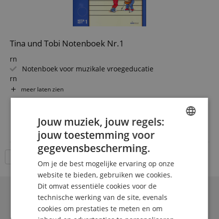
Tina und Tobi Notenboek Nr.1
rn
Notenboek voor muzikale vroegeducatie
rn
Voor het 1e halfjaar
meer laten zien
rn
6,95 €
64 pagina's
incl. BTW +
Verzendkosten
rn
Jouw muziek, jouw regels:
(NL)
Luistervorming door het werken met natuur- en
jouw toestemming voor
ENGLISH
omgevingsgeluiden
gegevensbescherming.
rn
GERMAN
Kennismaking met grafische notatie en notenschrift
18 Artikelen per pagina
Om je de best mogelijke ervaring op onze
rn
DUTCH
website te bieden, gebruiken we cookies.
Dit omvat essentiële cookies voor de
FRENCH
technische werking van de site, evenals
ITALIAN
cookies om prestaties te meten en om