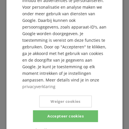
inhoud en advertenties te personaliseren.
SPANISH
Voor personalisatie en analyse maken we
onder meer gebruik van diensten van
Google. Daarbij kunnen ook
persoonsgegevens, zoals apparaat-ID's, aan
Google worden doorgegeven. Je
De Kirstein Beat!
toestemming is vereist om deze functies te
gebruiken. Door op "Accepteren" te klikken,
Schrijf u nu in op onze nieuwsbrief en verzeker u
ga je akkoord met het gebruik van cookies
van uw
5€ voucher
.
en de doorgifte van je gegevens aan
Google. Je kunt je toestemming op elk
moment intrekken of je instellingen
Gratis inschrijven »
aanpassen. Meer details vind je in onze
privacyverklaring
Meer info »
Weiger cookies
Accepteer cookies