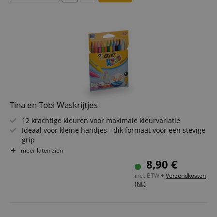
Tina en Tobi Waskrijtjes
12 krachtige kleuren voor maximale kleurvariatie
Ideaal voor kleine handjes - dik formaat voor een stevige
grip
Uitwisbaar - correcties heel eenvoudig mogelijk
meer laten zien
Perfect voor muzikale vroegontwikkeling - creatief
8,90 €
kleuren met Tina & Tobi
incl. BTW +
Verzendkosten
(NL)