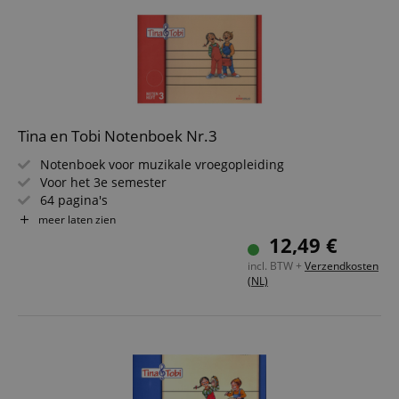
Tina en Tobi Notenboek Nr.3
Notenboek voor muzikale vroegopleiding
Voor het 3e semester
64 pagina's
Oortraining door bezig zijn met natuur- en
meer laten zien
omgevingsgeluiden
12,49 €
Kennismaken met grafische notatie en notenschrift
incl. BTW +
Verzendkosten
(NL)