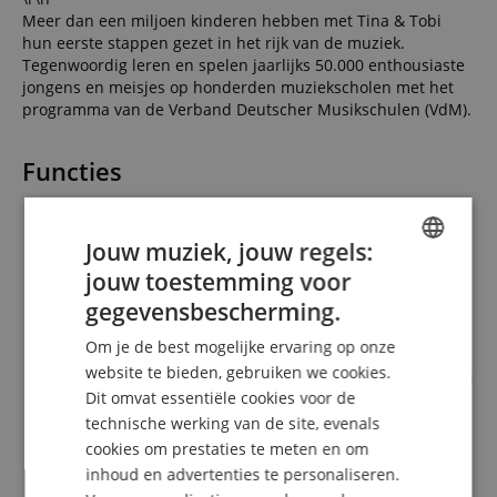
Meer dan een miljoen kinderen hebben met Tina & Tobi
hun eerste stappen gezet in het rijk van de muziek.
Tegenwoordig leren en spelen jaarlijks 50.000 enthousiaste
jongens en meisjes op honderden muziekscholen met het
programma van de Verband Deutscher Musikschulen (VdM).
Functies
\r\n
NOTENBOEK VOOR MUZIKALE VROEGEDUCATIE
Jouw muziek, jouw regels:
\r\n
jouw toestemming voor
ENGLISH
VOOR HET 1E HALFJAAR
gegevensbescherming.
\r\n
GERMAN
64 PAGINA'S
Om je de best mogelijke ervaring op onze
\r\n
DUTCH
website te bieden, gebruiken we cookies.
LUISTERVORMING DOOR HET WERKEN MET NATUUR- EN
Dit omvat essentiële cookies voor de
OMGEVINGSGELUIDEN
FRENCH
\r\n
technische werking van de site, evenals
ITALIAN
KENNISMAKING MET GRAFISCHE NOTATIE EN
cookies om prestaties te meten en om
NOTENSCHRIFT
inhoud en advertenties te personaliseren.
SPANISH
\r\n