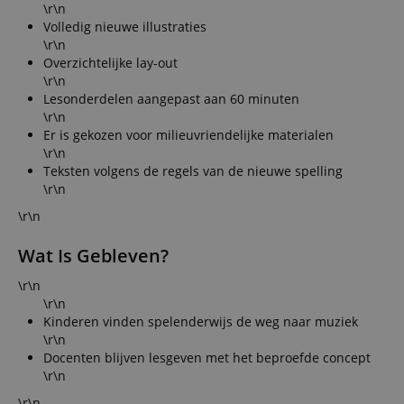
\r\n
Volledig nieuwe illustraties
\r\n
Overzichtelijke lay-out
\r\n
Lesonderdelen aangepast aan 60 minuten
\r\n
Er is gekozen voor milieuvriendelijke materialen
\r\n
Teksten volgens de regels van de nieuwe spelling
\r\n
\r\n
Wat Is Gebleven?
\r\n
\r\n
Kinderen vinden spelenderwijs de weg naar muziek
\r\n
Docenten blijven lesgeven met het beproefde concept
\r\n
\r\n