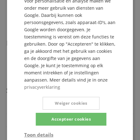
Voor personalisatie en analyse maken we
FORMAAT: DIN A4
onder meer gebruik van diensten van
\r\n
Google. Daarbij kunnen ook
GEWICHT: 237 G
persoonsgegevens, zoals apparaat-ID's, aan
\r\n
Google worden doorgegeven. Je
toestemming is vereist om deze functies te
Levering
gebruiken. Door op "Accepteren" te klikken,
ga je akkoord met het gebruik van cookies
\r\n
en de doorgifte van je gegevens aan
1 x Tina und Tobi Notenboek Nr.1
Google. Je kunt je toestemming op elk
\r\n
moment intrekken of je instellingen
aanpassen. Meer details vind je in onze
privacyverklaring
Specificaties
Weiger cookies
Artikelnummer
00002002
Accepteer cookies
Kleur
-
Taal
Duits
Toon details