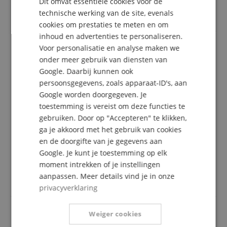
hun klantenaccount een beoordeling voor het
Dit omvat essentiële cookies voor de
FRENCH
artikel geven.
technische werking van de site, evenals
ITALIAN
cookies om prestaties te meten en om
inhoud en advertenties te personaliseren.
SPANISH
Voor personalisatie en analyse maken we
onder meer gebruik van diensten van
Handig voor in het rack
Google. Daarbij kunnen ook
Beoordeling door
Arie
op 08.08.2023
persoonsgegevens, zoals apparaat-ID's, aan
geverifieerde aankoop
Google worden doorgegeven. Je
Als je een net podium wil hebben gebruik je sub-
toestemming is vereist om deze functies te
snakes.
gebruiken. Door op "Accepteren" te klikken,
Als je lichtgewicht sub-snakes wil hebben gebruik je
ga je akkoord met het gebruik van cookies
cat-snakes.
Als je opbouwtijd wil besparen dan patch je ingangen
en de doorgifte van je gegevens aan
naar deze patchbay.
Google. Je kunt je toestemming op elk
EtherCON er in, snoertje uitrollen, NetCore stage box
moment intrekken of je instellingen
er aan: klaar!
aanpassen. Meer details vind je in onze
Heel handig!
privacyverklaring
Weiger cookies
Geweldige oplossing voor permanente