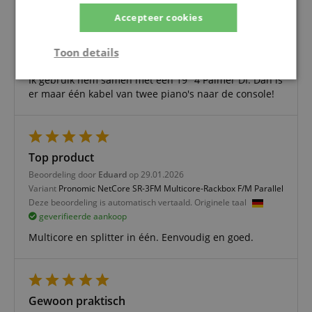
bekabeling in racks!
Accepteer cookies
Beoordeling door
Samuel
op 30.08.2023
Deze beoordeling is automatisch vertaald. Originele taal
Toon details
geverifieerde aankoop
Ik gebruik hem samen met een 19" 4 Palmer DI. Dan is
Strikt
Prestatie
Gericht op
noodzakelijk
er maar één kabel van twee piano's naar de console!
Functionaliteit
Niet-
Top product
geclassificeerd
Beoordeling door
Eduard
op 29.01.2026
Variant
Pronomic NetCore SR-3FM Multicore-Rackbox F/M Parallel
Deze beoordeling is automatisch vertaald. Originele taal
geverifieerde aankoop
Multicore en splitter in één. Eenvoudig en goed.
Strikt noodzakelijk
Prestatie
Gericht op
Functionaliteit
Niet-geclassificeerd
Gewoon praktisch
Strikt noodzakelijke cookies maken
kernfunctionaliteit van de website mogelijk, zoals