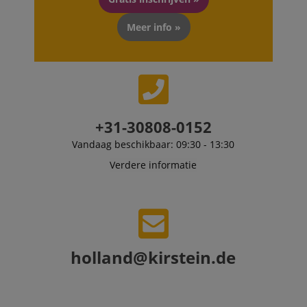
.kirstein.nl
4 weken
used to track
visitors for the
purpose of
Meer info »
delivering
personalized
product
recommendatio
and advertising
+31-30808-0152
Vandaag beschikbaar: 09:30 - 13:30
Verdere informatie
holland@kirstein.de