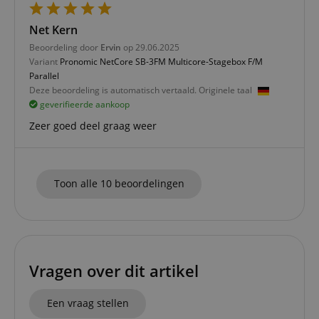
FPGSID
.kirstein.nl
29 minuten
This cook
Net Kern
57 seconden
used to 
user sess
Beoordeling door
Ervin
op 29.06.2025
across p
requests
Variant
Pronomic NetCore SB-3FM Multicore-Stagebox F/M
Parallel
apay-session-set
11 maanden
This cook
Amazon.com
4 weken
by Amaz
Deze beoordeling is automatisch vertaald. Originele taal
Inc.
Session 
www.kirstein.nl
geverifieerde aankoop
are used
server to
Zeer goed deel graag weer
informat
about us
activitie
can easil
where th
off on th
Toon alle 10 beoordelingen
pages.
amazon-pay-
Sessie
This cook
Amazon
connectedAuth
associat
www.kirstein.nl
Amazon 
is used t
facilitate
authenti
Vragen over dit artikel
and pay
transact
securely.
Een vraag stellen
session-token
11 maanden
This cook
Amazon