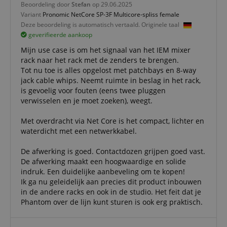
Beoordeling door
Stefan
op 29.06.2025
gebruikersaanmelding en accountbeheer. Zonder
Variant
Pronomic NetCore SP-3F Multicore-spliss female
strikt noodzakelijke cookies kan de website niet
correct worden gebruikt.
Deze beoordeling is automatisch vertaald. Originele taal
geverifieerde aankoop
Aanbieder /
Naam
Vervaldatum
Omschri
Domein
Mijn use case is om het signaal van het IEM mixer
rack naar het rack met de zenders te brengen.
CookieScriptConsent
1 jaar 1
Deze coo
CookieScript
maand
wordt ge
Tot nu toe is alles opgelost met patchbays en 8-way
.kirstein.nl
door de 
jack cable whips. Neemt ruimte in beslag in het rack,
Script.c
is gevoelig voor fouten (eens twee pluggen
om de
cookiev
verwisselen en je moet zoeken), weegt.
van bezo
onthoud
cookieb
Met overdracht via Net Core is het compact, lichter en
Cookie-S
waterdicht met een netwerkkabel.
moet cor
werken.
De afwerking is goed. Contactdozen grijpen goed vast.
session-id-apay
11 maanden
This cook
Amazon
De afwerking maakt een hoogwaardige en solide
4 weken
used to
.amazon.com
the user
indruk. Een duidelijke aanbeveling om te kopen!
on the w
Ik ga nu geleidelijk aan precies dit product inbouwen
particula
relation 
in de andere racks en ook in de studio. Het feit dat je
payment 
Phantom over de lijn kunt sturen is ook erg praktisch.
Google Privacy Policy
ensuring
and effe
checkou
experien