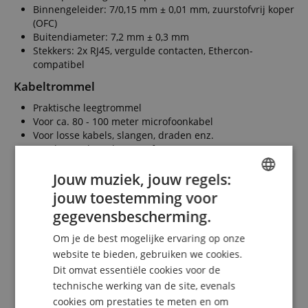
Binnengeleider: 7/0,15 mm ± 0,01 mm, zuurstofvrij koper
(OFC)
Buitendiameter: 7,2 mm ± 0,3 mm
Stekkers: 2x RJ45, vergulde contacten, Ethercon-
compatibel
Kabeltrommel
Praktische leegtrommel
Voor ca. 80 - 100 meter microfoonkabel
Voor losse kabels, slangen, draden enz.
Ronde spoel van kunststof
Handige klemgleuven
Stevig stalen buisframe
Jouw muziek, jouw regels:
Ergonomische draaggreep
jouw toestemming voor
ENGLISH
Afmetingen totaal (H x B x D): ca. 36,5 x 28 x 8 cm
gegevensbescherming.
Trommel binnendiameter: 11 cm
GERMAN
Trommel buitendiameter: 27 cm
Om je de best mogelijke ervaring op onze
Trommel breedte: ca. 10 cm
DUTCH
website te bieden, gebruiken we cookies.
Gewicht: ca. 1,3 kg
Dit omvat essentiële cookies voor de
FRENCH
Kleur: zwart
technische werking van de site, evenals
ITALIAN
cookies om prestaties te meten en om