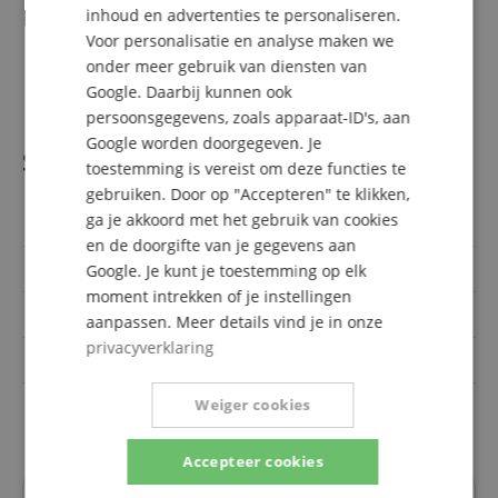
Levering
inhoud en advertenties te personaliseren.
SPANISH
Voor personalisatie en analyse maken we
1 x Pronomic ECM-20 BK CAT5e netwerkkabel 20m
onder meer gebruik van diensten van
1 x Kabeltrommel
Google. Daarbij kunnen ook
persoonsgegevens, zoals apparaat-ID's, aan
Google worden doorgegeven. Je
Specificaties
toestemming is vereist om deze functies te
gebruiken. Door op "Accepteren" te klikken,
ga je akkoord met het gebruik van cookies
Artikelnummer
00110432
en de doorgifte van je gegevens aan
Lengte (meter)
20
Google. Je kunt je toestemming op elk
moment intrekken of je instellingen
Kleur
Schwarz
aanpassen. Meer details vind je in onze
privacyverklaring
Stekker 2
etherCON
Stekker 1
etherCON
Weiger cookies
Accepteer cookies