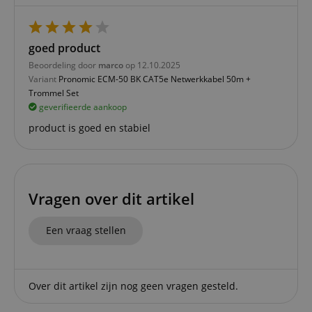
Aanbieder /
Naam
Vervaldatum
Omschri
Domein
CookieScriptConsent
1 jaar 1
Deze coo
goed product
CookieScript
maand
wordt ge
.kirstein.nl
Beoordeling door
marco
op 12.10.2025
door de 
Script.c
Variant
Pronomic ECM-50 BK CAT5e Netwerkkabel 50m +
om de
Trommel Set
cookiev
van bezo
geverifieerde aankoop
onthoud
cookieb
product is goed en stabiel
Cookie-S
moet cor
werken.
session-id-apay
11 maanden
This cook
Amazon
4 weken
used to
.amazon.com
the user
Vragen over dit artikel
on the w
particula
relation 
Een vraag stellen
payment 
Google Privacy Policy
ensuring
and effe
checkou
experien
Over dit artikel zijn nog geen vragen gesteld.
FPGSID
.kirstein.nl
29 minuten
This cook
57 seconden
used to 
user sess