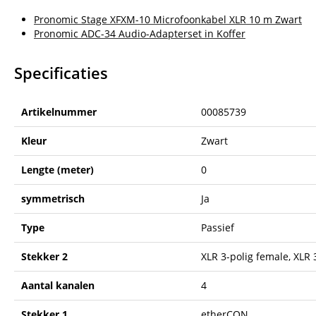
Pronomic Stage XFXM-10 Microfoonkabel XLR 10 m Zwart
Pronomic ADC-34 Audio-Adapterset in Koffer
Specificaties
Artikelnummer
00085739
Kleur
Zwart
Lengte (meter)
0
symmetrisch
Ja
Type
Passief
Stekker 2
XLR 3-polig female, XLR 
Aantal kanalen
4
Stekker 1
etherCON