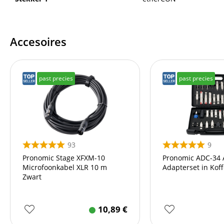
Accesoires
past precies
past precies
93
9
Pronomic Stage XFXM-10
Pronomic ADC-34 
Microfoonkabel XLR 10 m
Adapterset in Koff
Zwart
10,89
€