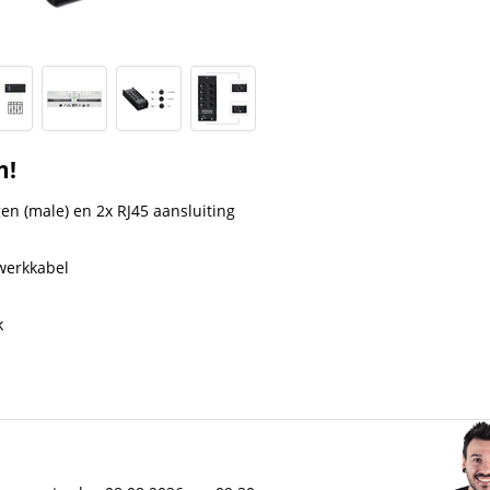
m!
en (male) en 2x RJ45 aansluiting
twerkkabel
k