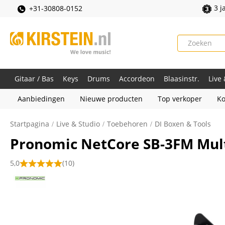
3 j
+31-30808-0152
Gitaar / Bas
Keys
Drums
Accordeon
Blaasinstr.
Live
Aanbiedingen
Nieuwe producten
Top verkoper
Ko
Startpagina
Live & Studio
Toebehoren
DI Boxen & Tools
Pronomic NetCore SB-3FM Mult
5,0
(10)