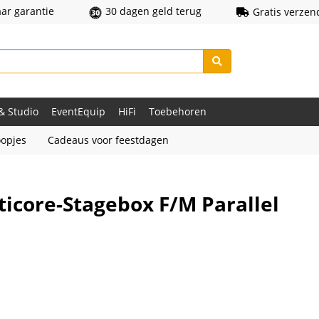
aar garantie
30 dagen geld terug
Gratis verzen
 & Studio
EventEquip
HiFi
Toebehoren
opjes
Cadeaus voor feestdagen
icore-Stagebox F/M Parallel