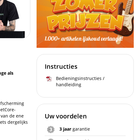
Instructies
ge als
Bedieningsinstructies /
handleiding
afscherming
etCore-
Uw voordelen
 van de ene
ets dergelijks
3 jaar
garantie