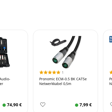
1
Audio-
Pronomic ECM-0.5 BK CAT5e
P
er
Netwerkkabel 0,5m
N
74,90
€
7,99
€