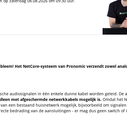
en op zaterdag 08.08.2026 om 09:30 uur.
robleem! Het NetCore-systeem van Pronomic verzendt zowel analo
ische audiosignalen in één enkele dunne kabel worden geleid. De 
alleen met afgeschermde netwerkkabels mogelijk is.
Omdat het N
 van een bestaand huisnetwerk mogelijk, bijvoorbeeld om signalen
recte bedrading van de aansluitingen - er mag dus geen switch of i