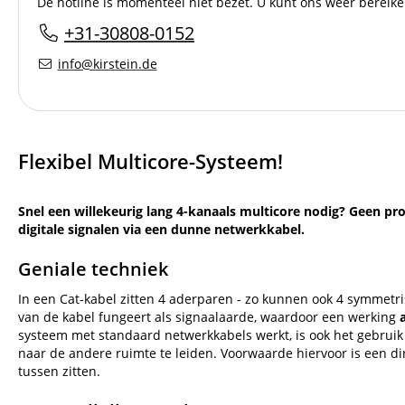
De hotline is momenteel niet bezet. U kunt ons weer bereik
+31-30808-0152
info@kirstein.de
Flexibel Multicore-Systeem!
Snel een willekeurig lang 4-kanaals multicore nodig? Geen p
digitale signalen via een dunne netwerkkabel.
Geniale techniek
In een Cat-kabel zitten 4 aderparen - zo kunnen ook 4 symmetr
van de kabel fungeert als signaalaarde, waardoor een werking
systeem met standaard netwerkkabels werkt, is ook het gebruik
naar de andere ruimte te leiden. Voorwaarde hiervoor is een di
tussen zitten.