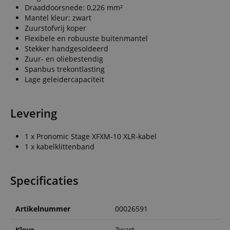
Draaddoorsnede: 0,226 mm²
Mantel kleur: zwart
Zuurstofvrij koper
Flexibele en robuuste buitenmantel
Stekker handgesoldeerd
Zuur- en oliebestendig
Spanbus trekontlasting
Lage geleidercapaciteit
Levering
1 x Pronomic Stage XFXM-10 XLR-kabel
1 x kabelklittenband
Specificaties
Artikelnummer
00026591
Kleur
Zwart