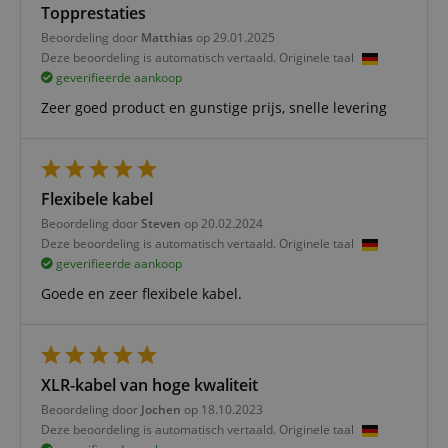
Topprestaties
Strikt noodzakelijk
Prestatie
Gericht op
Beoordeling door
Matthias
op 29.01.2025
Functionaliteit
Niet-geclassificeerd
Deze beoordeling is automatisch vertaald. Originele taal
geverifieerde aankoop
Strikt noodzakelijke cookies maken
kernfunctionaliteit van de website mogelijk, zoals
Zeer goed product en gunstige prijs, snelle levering
gebruikersaanmelding en accountbeheer. Zonder
strikt noodzakelijke cookies kan de website niet
correct worden gebruikt.
Aanbieder /
Naam
Vervaldatum
Omschri
Domein
Flexibele kabel
CookieScriptConsent
1 jaar 1
Deze coo
CookieScript
Beoordeling door
Steven
op 20.02.2024
maand
wordt ge
.kirstein.nl
Deze beoordeling is automatisch vertaald. Originele taal
door de 
Script.c
geverifieerde aankoop
om de
cookiev
Goede en zeer flexibele kabel.
van bezo
onthoud
cookieb
Cookie-S
moet cor
werken.
XLR-kabel van hoge kwaliteit
session-id-apay
11 maanden
This cook
Amazon
Beoordeling door
Jochen
op 18.10.2023
4 weken
used to
.amazon.com
Deze beoordeling is automatisch vertaald. Originele taal
the user
on the w