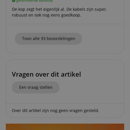
geverifieerde aankoop
particula
relation 
De kop zegt het eigenlijk al. De kabels zijn super,
payment 
robuust en ook nog eens goedkoop.
Google Privacy Policy
ensuring
and effe
checkou
experien
FPGSID
.kirstein.nl
29 minuten
This cook
Toon alle 93 beoordelingen
57 seconden
used to 
user sess
across p
requests
apay-session-set
11 maanden
This cook
Amazon.com
4 weken
by Amaz
Inc.
Session 
www.kirstein.nl
Vragen over dit artikel
are used
server to
informat
about us
Een vraag stellen
activitie
can easil
where th
off on th
pages.
Over dit artikel zijn nog geen vragen gesteld.
amazon-pay-
Sessie
This cook
Amazon
connectedAuth
associat
www.kirstein.nl
Amazon 
is used t
facilitate