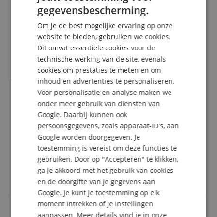
gegevensbescherming.
4.9
5.0
GERMAN
/
Om je de best mogelijke ervaring op onze
DUTCH
website te bieden, gebruiken we cookies.
Gebaseerd op 93 Beoordeling
Toon alle beoordelingen
Dit omvat essentiële cookies voor de
FRENCH
technische werking van de site, evenals
5 Sterren
85
ITALIAN
cookies om prestaties te meten en om
4 Sterren
5
inhoud en advertenties te personaliseren.
SPANISH
3 Sterren
2
Voor personalisatie en analyse maken we
2 Sterren
1
onder meer gebruik van diensten van
1 Ster
0
Google. Daarbij kunnen ook
persoonsgegevens, zoals apparaat-ID's, aan
Een herziening van de ratings heeft als volgt
plaatsgevonden: Alleen klanten die in onze online
Google worden doorgegeven. Je
winkel geregistreerd zijn en het product
toestemming is vereist om deze functies te
daadwerkelijk bij ons hebben gekocht, kunnen in
gebruiken. Door op "Accepteren" te klikken,
hun klantenaccount een beoordeling voor het
ga je akkoord met het gebruik van cookies
artikel geven.
en de doorgifte van je gegevens aan
Google. Je kunt je toestemming op elk
moment intrekken of je instellingen
aanpassen. Meer details vind je in onze