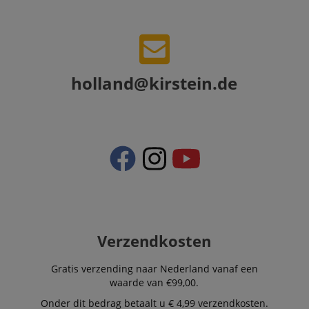
be relevant to 
end user perus
the site.
FPLC
.kirstein.nl
20 uur
scarab.visitor
Emarsys
11 maanden
This cookie is
.kirstein.nl
4 weken
used to track
holland@kirstein.de
visitors for the
purpose of
delivering
personalized
product
recommendatio
and advertising
Verzendkosten
Gratis verzending naar Nederland vanaf een
waarde van €99,00.
Onder dit bedrag betaalt u € 4,99 verzendkosten.