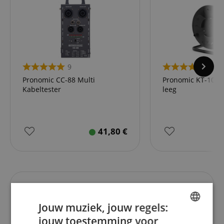
9
11
Pronomic CC-88 Multi
Pronomic KT-100 
Kabeltester
leeg
41,80
€
Recensies van klanten
Jouw muziek, jouw regels:
jouw toestemming voor
ENGLISH