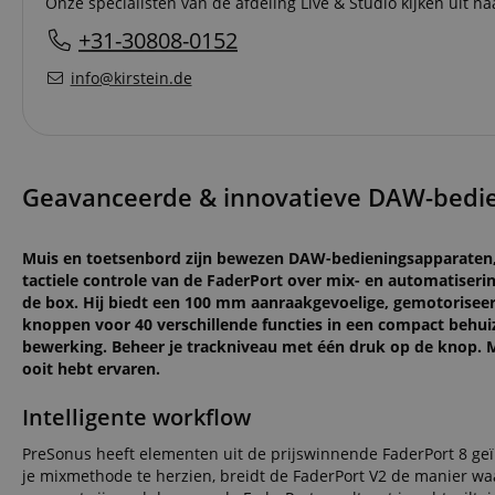
Onze specialisten van de afdeling Live & Studio kijken uit naa
+31-30808-0152
info@kirstein.de
Geavanceerde & innovatieve DAW-bedie
Muis en toetsenbord zijn bewezen DAW-bedieningsapparaten, 
tactiele controle van de FaderPort over mix- en automatiserin
de box. Hij biedt een 100 mm aanraakgevoelige, gemotoriseerd
knoppen voor 40 verschillende functies in een compact behui
bewerking. Beheer je trackniveau met één druk op de knop. Me
ooit hebt ervaren.
Intelligente workflow
PreSonus heeft elementen uit de prijswinnende FaderPort 8 geï
je mixmethode te herzien, breidt de FaderPort V2 de manier waa