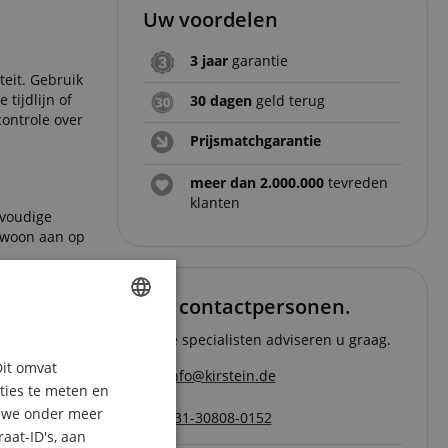
Uw voordelen
3 jaar
garantie
teit. Gebruik
tijdlijn of
30 dagen
geld terug
controle over
Prijsmatchgarantie
meer dan 2.000.000
tevreden
klanten
nvoudige
gewoon aan op
 versteld
Uw contactpersonen.
Onze specialisten adviseren u graag.
ENGLISH
Dit omvat
GERMAN
info@kirstein.de
ie je ooit
aties te meten en
DUTCH
n we onder meer
+31-30808-0152
aat-ID's, aan
FRENCH