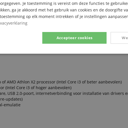
rgegeven. Je toestemming is vereist om deze functies te gebruike
likken, ga je akkoord met het gebruik van cookies en de doorgifte v
e toestemming op elk moment intrekken of je instellingen aanpassen
ivacyverklaring
024 stappen
Accepteer cookies
We
erug, RTZ en loop
write/read
Prestatie
Gericht op
Functionaliteit
 of AMD Athlon X2 processor (Intel Core i3 of beter aanbevolen)
or (Intel Core i3 of hoger aanbevolen)
e, USB 2.0-poort, internetverbinding voor installatie van drivers
are-updates)
ikt noodzakelijk
Prestatie
Gericht op
Functionaliteit
Niet-geclassific
al-emulatie
 cookies maken kernfunctionaliteit van de website mogelijk, zoals gebruikersaanmeldin
elijke cookies kan de website niet correct worden gebruikt.
Aanbieder /
Vervaldatum
Omschrijving
Domein