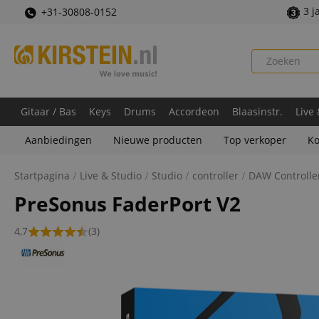
3 j
+31-30808-0152
Gitaar / Bas
Keys
Drums
Accordeon
Blaasinstr.
Live
Aanbiedingen
Nieuwe producten
Top verkoper
Ko
Startpagina
Live & Studio
Studio
controller
DAW Controlle
PreSonus FaderPort V2
4,7
(3)