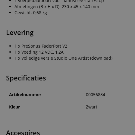
1 voetpedaalpoort voor handsfree start/stop
Afmetingen (B x H x D): 230 x 45 x 140 mm
CookieScriptConse
Gewicht: 0,68 kg
session-id-apay
Levering
FPGSID
1 x PreSonus FaderPort V2
1 x Voeding 12 VDC, 1,2A
apay-session-set
1 x Volledige versie Studio One Artist (download)
amazon-pay-
Specificaties
connectedAuth
session-token
Artikelnummer
00056884
sid_key
Kleur
Zwart
Naam
Naam
Naam
Accesoires
CrossDomainCookie
Aa
Naam