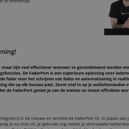
r je telefoontje.
ning!
maar zijn veel effectiever wanneer ze gecombineerd worden me
gsfuncties. De FaderPort is een superieure oplossing voor iedere
e fader voor het schrijven van fades en automatisering in realt
zing die op elk bureau past. Zoom snel in op je audiobestanden 
t de FaderPort geniet je van de snelste en meest efficiënte wor
ntegreerd in de nieuwe en verbeterde FaderPort V2. In plaats van 
rop je nu mixt uit. Je gebruikt nog steeds je vertrouwde toetsenb