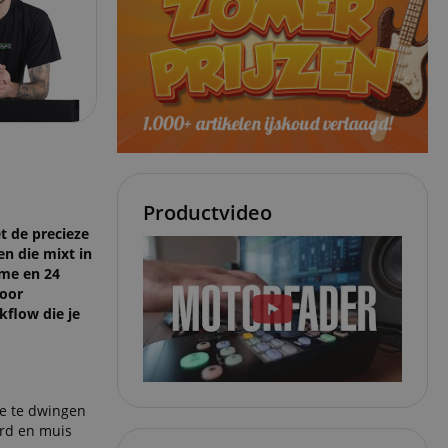
Productvideo
t de precieze
en die mixt in
ime en 24
voor
kflow die je
je te dwingen
ord en muis