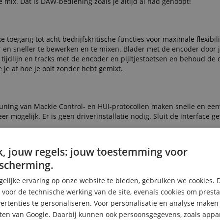
je mix. Dat is DAW-bediening zoals je altijd al had gehoopt!
toegang tot acht bedrijfskritische functies voor maximale flexibili
n sneller te bewerken en te mixen. Blader met de encoder door je 
 tijdlijn en tracks met de encoder en pijltjestoetsen en behoud de 
 je af hoe je ooit zonder hebt gemixt.
uning van Mackie Control- en HUI-protocollen maken snelle en ee
er mogelijk. Er is geen driverinstallatie nodig. Sluit de interface 
et PreSonus Studio One. (Studio One Artist is inbegrepen.) Je zult
, jouw regels: jouw toestemming voor
scherming.
elijke ervaring op onze website te bieden, gebruiken we cookies. 
e snelste, meest efficiënte workflow en de beste sessiebeheersing d
s voor de technische werking van de site, evenals cookies om prest
rtenties te personaliseren. Voor personalisatie en analyse make
ten van Google. Daarbij kunnen ook persoonsgegevens, zoals appar
workflow wacht op je!