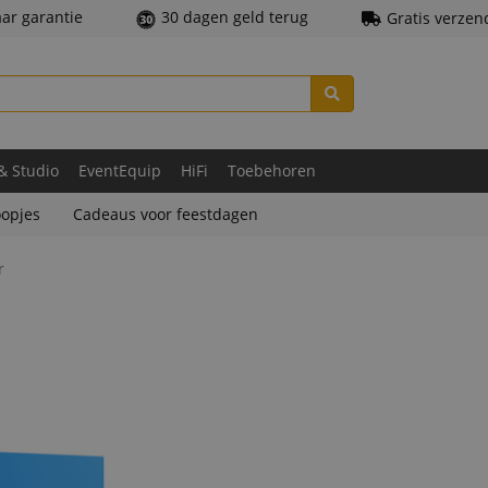
aar garantie
30 dagen geld terug
Gratis verzen
 & Studio
EventEquip
HiFi
Toebehoren
opjes
Cadeaus voor feestdagen
r