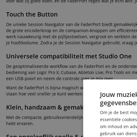
voor wat zij goed doen, en de FaderPort regelt wat je echt wilt: 
Touch the Button
De unieke Session Navigator van de FaderPort biedt gemakkelijke 
de grote encoderknop en de companion-knoppen om efficiënter e
werk nauwkeurig met de pijltjestoetsen, vergroot en verklein de
je hoofdvolume. Zodra je de Session Navigator gebruikt, vraag je
Universele compatibiliteit met Studio One
De geoptimaliseerde workflow van de FaderPort en de onderste
bediening van Logic Pro X, Cubase, Ableton Live, Pro Tools en me
een USB-poort en neem de controle over je mix over.
Want de FaderPort is bijna magisch wanneer hij wordt gebruikt m
Jouw muziek
staan hoe veel sneller je kunt werken.
gegevensbe
Klein, handzaam & gemakkelijk te bedienen
Om je de best mog
Met de compacte, gebruiksvriendelijke FaderPort geniet je van d
essentiële cookie
hebt ervaren.
om inhoud en adve
gebruik van diens
Een ongelooflijk snelle & efficiënte studio-