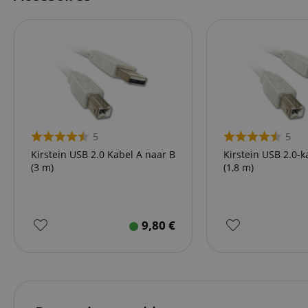
Do
_ga
scarab.mayAdd
sid
ww
language
FPID
.ki
test_cookie
Go
.d
_ga_2Y66LKC5QL
scarab.profile
.ki
session-id-time
5
5
IDE
Kirstein USB 2.0 Kabel A naar B
Kirstein USB 2.0-k
Go
.d
(3 m)
(1,8 m)
aHistoryArticles
MUID
Mi
Co
session-id
.b
9,80
€
_gcl_au
Go
.ki
_uetvid
Mi
Co
.ki
_fbp
Me