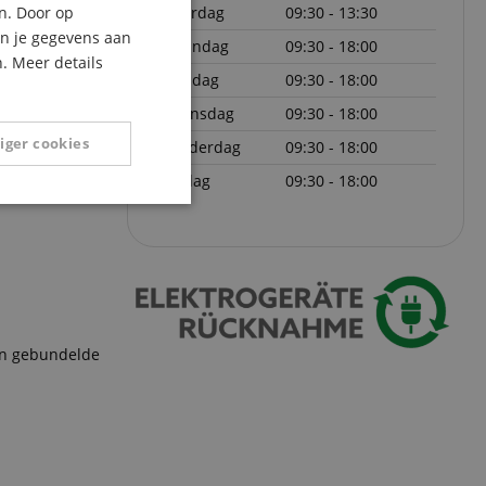
zaterdag
09:30 - 13:30
n. Door op
ITALIAN
an je gegevens aan
maandag
09:30 - 18:00
. Meer details
SPANISH
dinsdag
09:30 - 18:00
woensdag
09:30 - 18:00
iger cookies
donderdag
09:30 - 18:00
vrijdag
09:30 - 18:00
Niet-
geclassificeerd
 en gebundelde
eerd
g en accountbeheer.