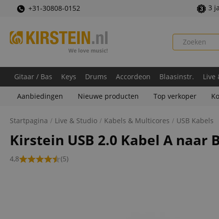
3 j
+31-30808-0152
Gitaar / Bas
Keys
Drums
Accordeon
Blaasinstr.
Live
Aanbiedingen
Nieuwe producten
Top verkoper
Ko
Startpagina
Live & Studio
Kabels & Multicores
USB Kabels
Kirstein USB 2.0 Kabel A naar B
4,8
(5)