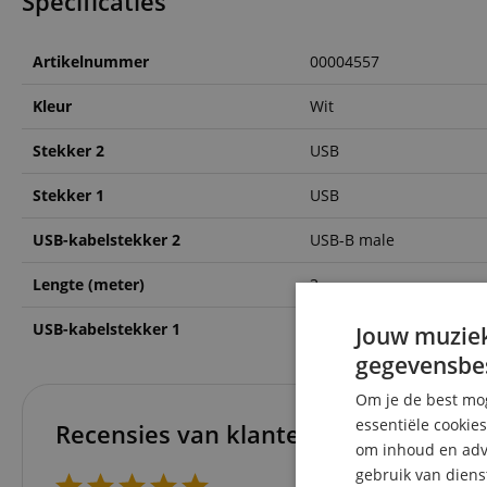
Specificaties
Artikelnummer
00004557
Kleur
Wit
Stekker 2
USB
Stekker 1
USB
USB-kabelstekker 2
USB-B male
Lengte (meter)
3
USB-kabelstekker 1
USB-A male
Jouw muziek
gegevensbe
Om je de best mog
essentiële cookie
Recensies van klanten
om inhoud en adve
gebruik van diens
5 Sterren