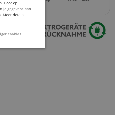
n. Door op
ITALIAN
an je gegevens aan
. Meer details
SPANISH
et
iger cookies
Niet-
geclassificeerd
eerd
g en accountbeheer.