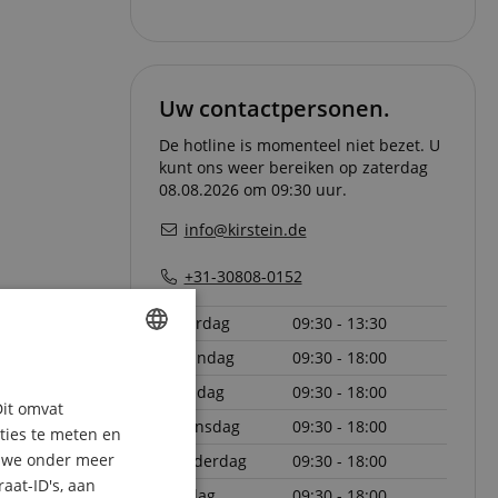
Uw contactpersonen.
De hotline is momenteel niet bezet. U
kunt ons weer bereiken op zaterdag
08.08.2026 om 09:30 uur.
info@kirstein.de
+31-30808-0152
zaterdag
09:30 - 13:30
maandag
09:30 - 18:00
ENGLISH
dinsdag
09:30 - 18:00
Dit omvat
GERMAN
woensdag
09:30 - 18:00
aties te meten en
DUTCH
n we onder meer
donderdag
09:30 - 18:00
aat-ID's, aan
FRENCH
vrijdag
09:30 - 18:00