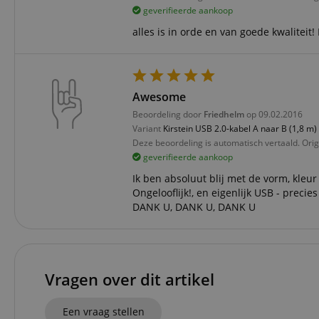
Do
geverifieerde aankoop
_ga
scarab.mayAdd
sid
ww
alles is in orde en van goede kwaliteit
language
FPID
.ki
test_cookie
Go
Awesome
.d
_ga_2Y66LKC5QL
Beoordeling door
Friedhelm
op 09.02.2016
scarab.profile
.ki
Variant
Kirstein USB 2.0-kabel A naar B (1,8 m)
session-id-time
Deze beoordeling is automatisch vertaald. Orig
geverifieerde aankoop
IDE
Go
.d
aHistoryArticles
Ik ben absoluut blij met de vorm, kleur
Ongelooflijk!, en eigenlijk USB - precies
MUID
Mi
DANK U, DANK U, DANK U
Co
session-id
.b
_gcl_au
Go
.ki
_uetvid
Mi
Vragen over dit artikel
Co
.ki
Een vraag stellen
_fbp
Me