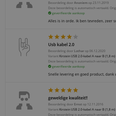
Beoordeling door
Anoniem
op 23.11.2019
CookieScriptConse
Deze beoordeling is automatisch vertaald. Orig
geverifieerde aankoop
Alles is in orde. Ik ben tevreden, zeer s
session-id-apay
FPGSID
Usb kabel 2.0
apay-session-set
Beoordeling door
Lothar
op 06.12.2020
Variant
Kirstein USB 2.0-kabel A naar B (1,8 m)
Deze beoordeling is automatisch vertaald. Orig
amazon-pay-
geverifieerde aankoop
connectedAuth
Snelle levering en goed product, dank 
session-token
sid_key
geweldige kwaliteit!!
Beoordeling door
Ernst
op 12.11.2016
Naam
Variant
Kirstein USB 2.0-kabel A naar B (1,8 m)
Naam
Naam
CrossDomainCookie
Aa
Deze beoordeling is automatisch vertaald. Orig
Naam