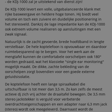
- de KDJ-1000 zal je uitstekend van dienst zijn!
De KDJ-1000 levert een volle, uitgebalanceerde klank met
rijke basweergave en heldere hoge tonen. Hij biedt veel
volume en toch een zuivere en duidelijke positionering in
het stereoveld. Dankzij de lage impedantie kan de KDJ-1000
ook extreem volume realiseren op aansluitingen met een
zwak signaal.
Natuurlijk is de zacht gevoerde, brede hoofdband in lengte
verstelbaar. De hele koptelefoon is opvouwbaar en daardoor
ruimtebesparend op te bergen. Voor het werk aan de
mengtafel kunnen de comfortabele oorschelpen ook 180°
worden gedraaid, wat het klassieke "single ear monitoring"
mogelijk maakt. De dikke, zachte bekleding van de
oorschelpen zorgt bovendien voor een goede externe
geluidsisolatie.
De koptelefoon heeft een lange spiraalkabel die
uitschuifbaar is tot meer dan 3,5 m. Zo kan zelfs de meest
actieve dj zich vrij achter de draaitafel bewegen. De 3,5 mm
stereo jackstekker is verguld voor verbeterde
overdrachtseigenschappen en een adapter naar 6,3 mm jack
(stereo) wordt ook meegeleverd. Daarnaast wordt de