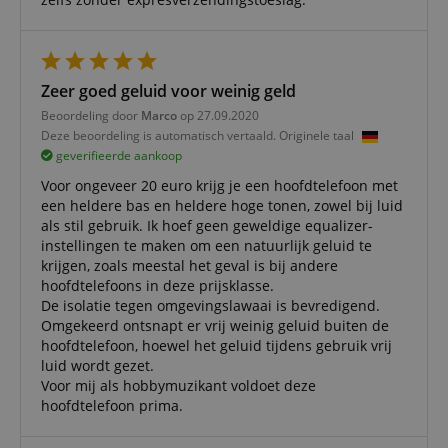
Functionaliteit
Niet-
geclassificeerd
Zeer goed geluid voor weinig geld
Beoordeling door
Marco
op 27.09.2020
Deze beoordeling is automatisch vertaald. Originele taal
geverifieerde aankoop
Strikt noodzakelijk
Prestatie
Gericht op
Voor ongeveer 20 euro krijg je een hoofdtelefoon met
Functionaliteit
Niet-geclassificeerd
een heldere bas en heldere hoge tonen, zowel bij luid
als stil gebruik. Ik hoef geen geweldige equalizer-
Strikt noodzakelijke cookies maken
instellingen te maken om een natuurlijk geluid te
kernfunctionaliteit van de website mogelijk, zoals
gebruikersaanmelding en accountbeheer. Zonder
krijgen, zoals meestal het geval is bij andere
strikt noodzakelijke cookies kan de website niet
hoofdtelefoons in deze prijsklasse.
correct worden gebruikt.
De isolatie tegen omgevingslawaai is bevredigend.
Omgekeerd ontsnapt er vrij weinig geluid buiten de
Aanbieder /
Naam
Vervaldatum
Omschri
Domein
hoofdtelefoon, hoewel het geluid tijdens gebruik vrij
luid wordt gezet.
CookieScriptConsent
1 jaar 1
Deze coo
CookieScript
maand
wordt ge
Voor mij als hobbymuzikant voldoet deze
.kirstein.nl
door de 
hoofdtelefoon prima.
Script.c
om de
cookiev