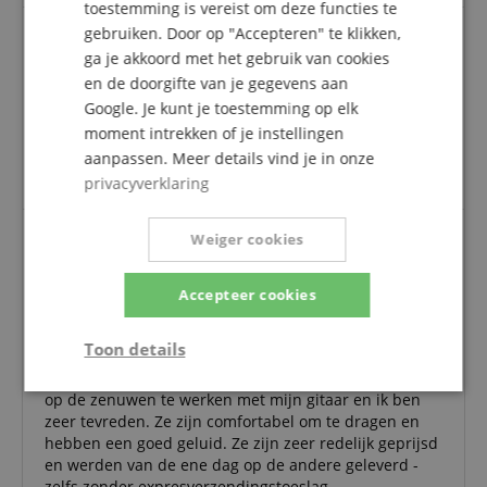
toestemming is vereist om deze functies te
gebruiken. Door op "Accepteren" te klikken,
ga je akkoord met het gebruik van cookies
Hoofdtelefoon
en de doorgifte van je gegevens aan
Beoordeling door
Dietmar
op 23.06.2022
Google. Je kunt je toestemming op elk
Deze beoordeling is automatisch vertaald. Originele taal
moment intrekken of je instellingen
geverifieerde aankoop
aanpassen. Meer details vind je in onze
Visueel goed, klinkt goed en luid
privacyverklaring
Weiger cookies
Snelle levering, goed product, goede prijs
Accepteer cookies
Beoordeling door
Guido
op 20.04.2022
Deze beoordeling is automatisch vertaald. Originele taal
geverifieerde aankoop
Toon details
Ik heb deze hoofdtelefoon besteld om de buren niet
Strikt
Prestatie
Gericht op
op de zenuwen te werken met mijn gitaar en ik ben
noodzakelijk
zeer tevreden. Ze zijn comfortabel om te dragen en
hebben een goed geluid. Ze zijn zeer redelijk geprijsd
en werden van de ene dag op de andere geleverd -
zelfs zonder expresverzendingstoeslag.