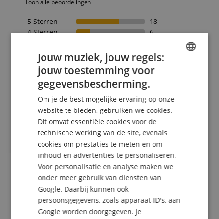
Toon alle beoordelingen
5 Sterren
18
4 Sterren
6
3 Sterren
1
2 Sterren
0
Jouw muziek, jouw regels:
1 Ster
0
jouw toestemming voor
ENGLISH
gegevensbescherming.
Een herziening van de ratings heeft als volgt
GERMAN
plaatsgevonden: Alleen klanten die in onze online
Om je de best mogelijke ervaring op onze
winkel geregistreerd zijn en het product
DUTCH
website te bieden, gebruiken we cookies.
daadwerkelijk bij ons hebben gekocht, kunnen in
Dit omvat essentiële cookies voor de
FRENCH
hun klantenaccount een beoordeling voor het
technische werking van de site, evenals
artikel geven.
ITALIAN
cookies om prestaties te meten en om
inhoud en advertenties te personaliseren.
SPANISH
Voor personalisatie en analyse maken we
onder meer gebruik van diensten van
Beoordeling door
Holger
op 24.04.2026
Google. Daarbij kunnen ook
Deze beoordeling is automatisch vertaald. Originele taal
persoonsgegevens, zoals apparaat-ID's, aan
geverifieerde aankoop
Google worden doorgegeven. Je