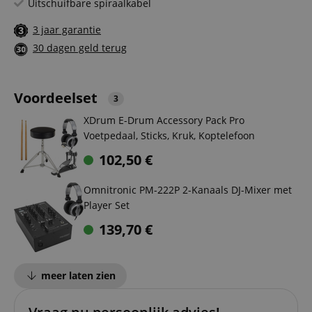
Uitschuifbare spiraalkabel
3 jaar garantie
30 dagen geld terug
Voordeelset
3
XDrum E-Drum Accessory Pack Pro
Voetpedaal, Sticks, Kruk, Koptelefoon
102,50
€
Omnitronic PM-222P 2-Kanaals DJ-Mixer met
Player Set
139,70
€
meer laten zien