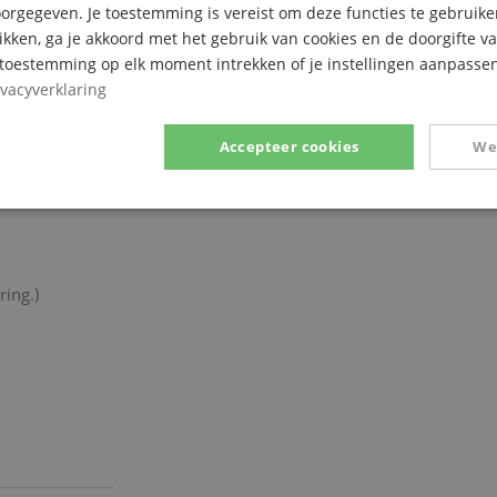
rgegeven. Je toestemming is vereist om deze functies te gebruike
likken, ga je akkoord met het gebruik van cookies en de doorgifte v
e toestemming op elk moment intrekken of je instellingen aanpassen
ivacyverklaring
Accepteer cookies
We
Prestatie
Gericht op
Functionaliteit
ring.)
ikt noodzakelijk
Prestatie
Gericht op
Functionaliteit
Niet-geclassific
 cookies maken kernfunctionaliteit van de website mogelijk, zoals gebruikersaanmeldin
elijke cookies kan de website niet correct worden gebruikt.
Aanbieder /
Vervaldatum
Omschrijving
Domein