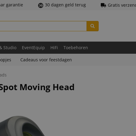
aar garantie
30 dagen geld terug
Gratis verzen
 & Studio
EventEquip
HiFi
Toebehoren
opjes
Cadeaus voor feestdagen
eads
 Spot Moving Head