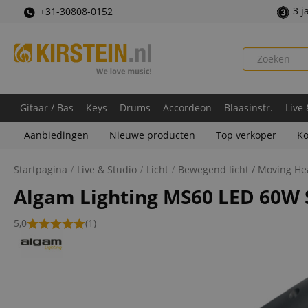
3 j
+31-30808-0152
Gitaar / Bas
Keys
Drums
Accordeon
Blaasinstr.
Live
Aanbiedingen
Nieuwe producten
Top verkoper
Ko
Startpagina
Live & Studio
Licht
Bewegend licht / Moving H
Algam Lighting MS60 LED 60W
5,0
(1)