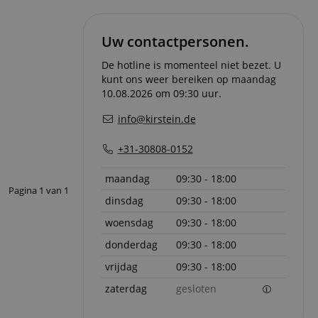
ript.com-service om
den. De
Uw contactpersonen.
ect werken.
 on the website,
De hotline is momenteel niet bezet. U
 ensuring a secure
kunt ons weer bereiken op maandag
10.08.2026 om 09:30 uur.
te across page
info@kirstein.de
ies are used by the
vities so users can
+31-30808-0152
s pages.
s used to facilitate
maandag
09:30 - 18:00
ely.
Pagina
1
van
1
dinsdag
09:30 - 18:00
 user session by the
woensdag
09:30 - 18:00
n state across page
donderdag
09:30 - 18:00
vrijdag
09:30 - 18:00
zaterdag
gesloten
Omschrijving