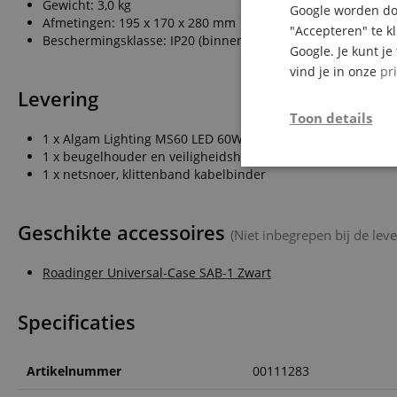
Gewicht: 3,0 kg
Google worden doo
Afmetingen: 195 x 170 x 280 mm
"Accepteren" te k
Beschermingsklasse: IP20 (binnengebruik)
Google. Je kunt j
vind je in onze
pr
Levering
Toon details
1 x Algam Lighting MS60 LED 60W Spot Moving Head
1 x beugelhouder en veiligheidshaak
Strikt
1 x netsnoer, klittenband kabelbinder
noodzakelijk
Geschikte accessoires
(Niet inbegrepen bij de leve
Roadinger Universal-Case SAB-1 Zwart
Str
Specificaties
Strikt noodzakelijke
Zonder strikt noodzak
Artikelnummer
00111283
Naam