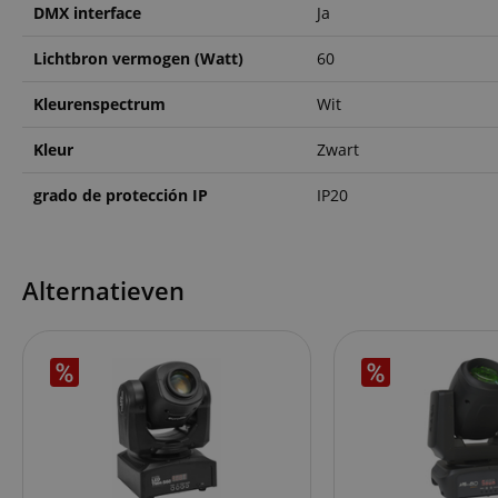
DMX interface
Ja
CookieScriptConse
Lichtbron vermogen (Watt)
60
session-id-apay
Kleurenspectrum
Wit
Kleur
Zwart
FPGSID
grado de protección IP
IP20
apay-session-set
amazon-pay-
Alternatieven
connectedAuth
session-token
sid_key
Naam
Naam
Naam
CrossDomainCookie
Aa
Naam