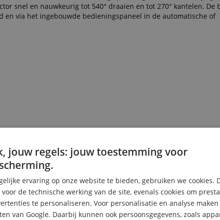
ojector snel en nauwkeurig tot 540° draaien en tot 270° kantelen. D
d en via het ingebouwde bedieningspaneel in de automatische of
, jouw regels: jouw toestemming voor
scherming.
elijke ervaring op onze website te bieden, gebruiken we cookies. 
s voor de technische werking van de site, evenals cookies om prest
rtenties te personaliseren. Voor personalisatie en analyse make
ten van Google. Daarbij kunnen ook persoonsgegevens, zoals appar