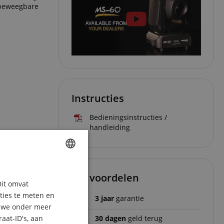
e beweegbare
Instructies
Bedieningsinstructies /
handleiding
ENGLISH
Uw voordelen
Dit omvat
GERMAN
aties te meten en
3 jaar
garantie
DUTCH
n we onder meer
30 dagen
geld terug
aat-ID's, aan
FRENCH