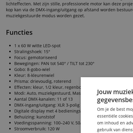
lichteffecten. Met zijn stille, professionele motor kan deze pr
kop kan via de DMX-ingang/uitgang op afstand worden bestuur
muziekgestuurde modus worden gezet.
Functies
1 x 60 W witte LED-spot
Stralingshoek: 15°
Focus: gemotoriseerd
Bewegingen: PAN tot 540° / TILT tot 230°
Gobo: 8-gobo-wiel
Kleur: 8-kleurenwiel
Prisma: drievoudig, roterend
Effecten: kleur, 1/2 kleur, regenboog, stroboscoop
Jouw muziek
Modi: Auto, muziekgestuurd, Master/Slave en DMX
gegevensbe
Aantal DMX-kanalen: 11 of 13
DMX-ingang/uitgang: XLR 3-polig
Om je de best mog
Digitale display met 4 bedieningsknoppen
essentiële cookie
Behuizing: kunststof
Voedingsspanning: 100–240 V, 50/60 Hz
om inhoud en adve
Stroomverbruik: 120 W
gebruik van diens