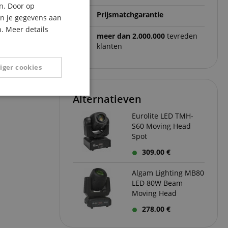
n. Door op
Prijsmatchgarantie
ITALIAN
an je gegevens aan
. Meer details
SPANISH
meer dan 2.000.000
tevreden
klanten
iger cookies
Alternatieven
Niet-
geclassificeerd
Eurolite LED TMH-
S60 Moving Head
Spot
309,00 €
Algam Lighting MB80
eerd
LED 80W Beam
Moving Head
g en accountbeheer.
278,00 €