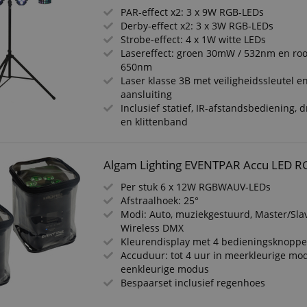
PAR-effect x2: 3 x 9W RGB-LEDs
Derby-effect x2: 3 x 3W RGB-LEDs
Strobe-effect: 4 x 1W witte LEDs
Lasereffect: groen 30mW / 532nm en ro
650nm
Laser klasse 3B met veiligheidssleutel en
aansluiting
Inclusief statief, IR-afstandsbediening, 
en klittenband
Algam Lighting EVENTPAR Accu LED R
Per stuk 6 x 12W RGBWAUV-LEDs
Afstraalhoek: 25°
Modi: Auto, muziekgestuurd, Master/Sla
Wireless DMX
Kleurendisplay met 4 bedieningsknopp
Accuduur: tot 4 uur in meerkleurige mod
eenkleurige modus
Bespaarset inclusief regenhoes