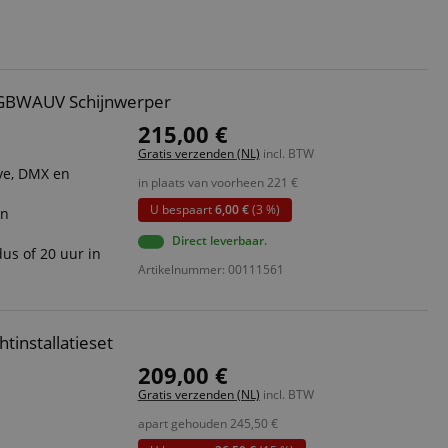
ript.com-service om
den. De
ect werken.
 on the website,
RGBWAUV Schijnwerper
 ensuring a secure
215,00 €
te across page
Gratis verzenden (NL)
incl. BTW
ve, DMX en
in plaats van voorheen
221
€
ies are used by the
vities so users can
U bespaart
6,00 €
(3 %)
en
s pages.
Direct leverbaar.
s used to facilitate
us of 20 uur in
ely.
Artikelnummer: 00111561
 user session by the
n state across page
tinstallatieset
209,00 €
Gratis verzenden (NL)
incl. BTW
Omschrijving
apart gehouden
245,50
€