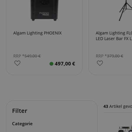
Algam Lighting PHOENIX
Algam Lighting FL
LED Laser Bar FX L
RRP *
549,00
€
RRP *
379,00
€
497,00
€
43
Artikel gev
Filter
Categorie