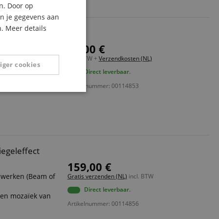
n. Door op
ITALIAN
an je gegevens aan
. Meer details
SPANISH
R
12,00 €
p accu werkende
incl. BTW +
Verzendkosten (NL)
iger cookies
Direct leverbaar.
Artikelnummer: 00114853
 MINI
Niet-
geclassificeerd
egeleffect
159,00 €
eerd
e werken (Beam of
Gratis verzenden (NL)
incl. BTW
g en accountbeheer.
Direct leverbaar.
een mozaïek van
Artikelnummer: 00114856
X