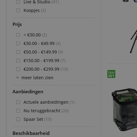
Live & Studio
(41)
Koopjes
(2)
Prijs
< €30.00
(2)
€30.00 - €49.99
(4)
€50.00 - €149.99
(9)
€150.00 - €199.99
(7)
€200.00 - €299.99
(10)
meer laten zien
Aanbiedingen
Actuele aanbiedingen
(1)
Nu teruggebracht
(26)
Spaar Set
(10)
Beschikbaarheid