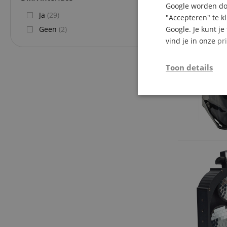
Google worden doo
Ja
(29)
"Accepteren" te k
Geen
(2)
Google. Je kunt j
vind je in onze
pr
Toon details
Strikt
noodzakelijk
Str
Strikt noodzakelijke
Zonder strikt noodzak
Naam