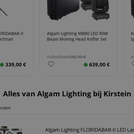
ORIDABAR-II
Algam Lighting MB80 LED 80W
A
ichtset
Beam Moving Head Koffer Set
S
individueel
645,90
€
i
339,00
€
639,00
€
Alles van Algam Lighting bij Kirstein
onden
Algam Lighting FLORIDABAR-II LED Las