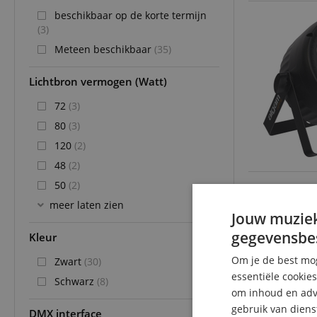
beschikbaar op de korte termijn
(3)
Meteen beschikbaar
(35)
Lichtbron vermogen (Watt)
72
(3)
80
(3)
120
(2)
48
(2)
50
(2)
meer laten zien
Jouw muziek
gegevensbe
Kleur
Om je de best mog
Zwart
(30)
essentiële cookie
Schwarz
(8)
om inhoud en adve
gebruik van diens
DMX interface