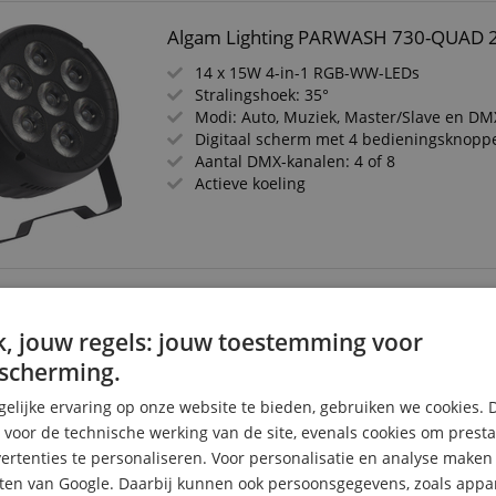
Algam Lighting PARWASH 730-QUAD
14 x 15W 4-in-1 RGB-WW-LEDs
Stralingshoek: 35°
Modi: Auto, Muziek, Master/Slave en DM
Digitaal scherm met 4 bedieningsknopp
Aantal DMX-kanalen: 4 of 8
Actieve koeling
Algam Lighting EVENTPAR Accu LED R
, jouw regels: jouw toestemming voor
6 x 12W RGBWAUV-LEDs
Stralingshoek: 25°
scherming.
Modi: Auto, muzikgestuurd, Master/Slav
Wireless DMX
elijke ervaring op onze website te bieden, gebruiken we cookies. 
Kleurendisplay met 4 bedieningsknopp
s voor de technische werking van de site, evenals cookies om prest
Accuduur: tot 4 uur in meerkleurige mod
rtenties te personaliseren. Voor personalisatie en analyse make
eenkleurige modus
ten van Google. Daarbij kunnen ook persoonsgegevens, zoals appar
Bundel inclusief Regencover