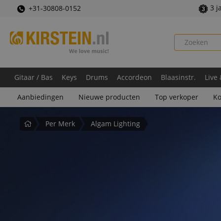
3 j
+31-30808-0152
Gitaar / Bas
Keys
Drums
Accordeon
Blaasinstr.
Live
Aanbiedingen
Nieuwe producten
Top verkoper
Ko
Startpagina
Per Merk
Algam Lighting