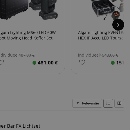
lgam Lighting MS60 LED 60W
Algam Lighting EVENTPAR
pot Moving Head Koffer Set
HEX IP Accu LED Tourset
ndividueel
487,90
€
individueel
1543,00
€
481,00
€
1510
Relevantie
er Bar FX Lichtset