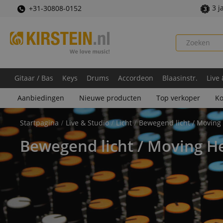
3 j
+31-30808-0152
Gitaar / Bas
Keys
Drums
Accordeon
Blaasinstr.
Live
Aanbiedingen
Nieuwe producten
Top verkoper
Ko
Startpagina
Live & Studio
Licht
Bewegend licht / Moving
Bewegend licht / Moving H