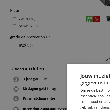
Kleur
Zwart
(30)
Schwarz
(6)
grado de protección IP
IP20
(36)
Uw voordelen
Jouw muziek
3 jaar
garantie
gegevensbe
30 dagen
geld terug
Om je de best mog
essentiële cookie
Prijsmatchgarantie
om inhoud en adve
gebruik van diens
meer dan 2.000.000
tevreden