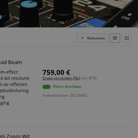
Relevantie
Head Beam
759,00 €
m-effect
-bit resolutie
Gratis verzenden (NL)
incl. BTW
d-air-effecten
Direct leverbaar.
eluidssturing
Artikelnummer: 00120442
ing
nging
ash Zoom Wit