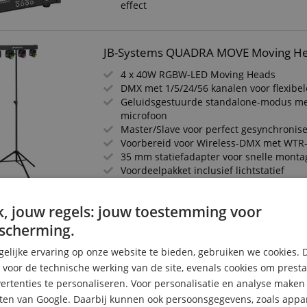
effect
JB-Systems QUADRA MOVE Moving He
4 x 40W RGBW-LED Moving Heads
DMX met 1/5/24/56 kanalen voor flexibel
Geluidsgestuurde standalone-modus m
microfoon
Master/Slave voor perfect gesynchronis
Voorbereid voor Wireless-DMX met WT
35 mm statiefadapter voor snelle monta
Voordeelpakket inclusief lichtstatief
, jouw regels: jouw toestemming voor
JB-Systems UFO X1 Moving Head Set
scherming.
Zes 40 W RGBW-LEDs creëren dynamisch
elijke ervaring op onze website te bieden, gebruiken we cookies. 
Eindeloos ronddraaiende kop voor ruim
lichtshows
s voor de technische werking van de site, evenals cookies om prest
DMX via 1/5/11/16 kanalen voor flexibel
rtenties te personaliseren. Voor personalisatie en analyse make
Automatische en geluidsgestuurde mod
ten van Google. Daarbij kunnen ook persoonsgegevens, zoals appar