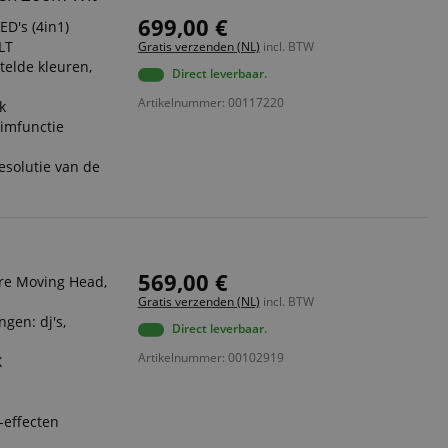
699,00 €
D's (4in1)
LT
Gratis verzenden (NL)
incl. BTW
telde kleuren,
Direct leverbaar.
Artikelnummer: 00117220
k
dimfunctie
esolutie van de
569,00 €
re Moving Head,
Gratis verzenden (NL)
incl. BTW
gen: dj's,
Direct leverbaar.
Artikelnummer: 00102919
X
-effecten