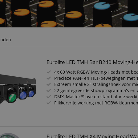
onden
Eurolite LED TMH Bar B240 Moving-
4x 60 Watt RGBW Moving-Heads met bea
Precieze PAN- en TILT-bewegingen met 16
Extreem smalle 2° stralingshoek voor mi
22 geïntegreerde showprogramma's en g
DMX, Master/Slave en stand-alone werk
Flikkervrije werking met RGBW-kleurme
Eurolite LED TMH-X4 Moving Head W