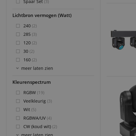
Spaar Set
(3)
Lichtbron vermogen (Watt)
240
(2)
285
(3)
120
(2)
30
(2)
160
(2)
meer laten zien
Kleurenspectrum
RGBW
(19)
Veelkleurig
(3)
Wit
(5)
RGBWA/UV
(4)
CW (koud wit)
(2)
meer laten zien