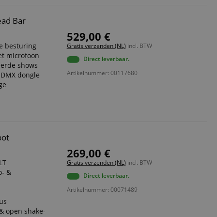
ad Bar
529,00 €
e besturing
Gratis verzenden (NL)
incl. BTW
t microfoon
Direct leverbaar.
eerde shows
Artikelnummer: 00117680
-DMX dongle
ge
pot
269,00 €
LT
Gratis verzenden (NL)
incl. BTW
o- &
Direct leverbaar.
Artikelnummer: 00071489
us
 & open shake-