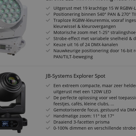
Uitgerust met 19 krachtige 15 W RGBW-LE
Positionering binnen 540° PAN & 270° TI
Traploze RGBW-kleurenmix, vooraf inges
kleurwissel & kleurovergangen
Motorische zoom met 1-25° stralingshoe
Strobe-effect met variabele snelheid & 
Keuze uit 16 of 24 DMX-kanalen
Nauwkeurige positionering door 16-bit r
PAN/TILT-beweging
JB-Systems Explorer Spot
Een extreem compacte, maar zeer helde
uitgerust met een 120W LED
De perfecte oplossing voor veel toepassin
feestjes, cafés, kleine clubs, ...
Gemotoriseerde focus, gestuurd via DM
Handmatige zoom: 11° tot 17°
Draaiend 3-facetten prisma
0-100% dimmen en verschillende strobe