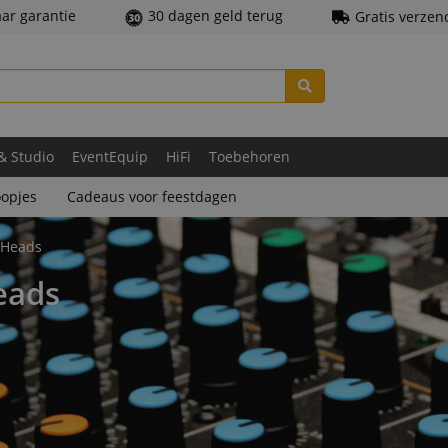
aar garantie
30 dagen geld terug
Gratis verzen
 & Studio
EventEquip
HiFi
Toebehoren
opjes
Cadeaus voor feestdagen
 Heads
eads