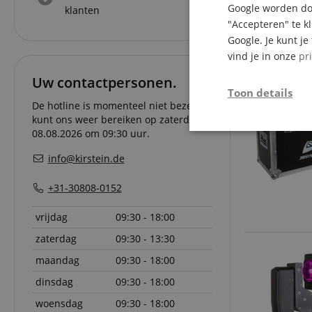
Google worden doo
klanten
"Accepteren" te k
Google. Je kunt j
vind je in onze
pr
Uw contactpersonen.
Toon details
De hotline is momenteel niet bezet. U
kunt ons weer bereiken op zaterdag
08.08.2026 om 09:30 uur.
Strikt
noodzakelijk
info@kirstein.de
+31-30808-0152
vrijdag
09:30 - 18:00
zaterdag
09:30 - 13:30
Str
maandag
09:30 - 18:00
Strikt noodzakelijke
Zonder strikt noodzak
dinsdag
09:30 - 18:00
woensdag
09:30 - 18:00
Naam