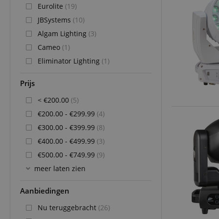
Eurolite
(19)
JBSystems
(10)
Algam Lighting
(3)
Cameo
(1)
Eliminator Lighting
(1)
Prijs
< €200.00
(5)
€200.00 - €299.99
(4)
€300.00 - €399.99
(8)
€400.00 - €499.99
(3)
€500.00 - €749.99
(9)
meer laten zien
Aanbiedingen
Nu teruggebracht
(26)