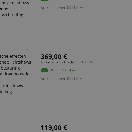
namische shows
Artikelnummer: 00117683
-modi
ript.com-service om
den. De
omverbinding
ect werken.
 on the website,
 ensuring a secure
te across page
369,00 €
ies are used by the
sche effecten
vities so users can
ende lichtshows
Gratis verzenden (NL)
incl. BTW
s pages.
e besturing
Direct leverbaar.
s used to facilitate
et ingebouwde
ely.
Artikelnummer: 00117682
 user session by the
eerde shows
beling
n state across page
Omschrijving
119,00 €