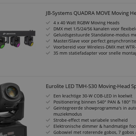
JB-Systems QUADRA MOVE Moving He
4 x 40 Watt RGBW Moving Heads
DMX met 1/5/24/56 kanalen voor flexibel
Geluidsgestuurde Standalone-modus me
Master/Slave voor perfect gesynchronis
Voorbereid voor Wireless-DMX met WTR
35 mm statiefadapter voor snelle monta
Eurolite LED TMH-S30 Moving-Head S
Een krachtige 30-W COB-LED in koelwit
Positionering binnen 540° PAN & 180° TI
Geïntegreerde showprogramma's in aut
muziekmodus
Strobe-effect met variabele snelheid
Elektronische dimmer & handmatige foc
Gobowiel met roterende gobos, 7 gobos