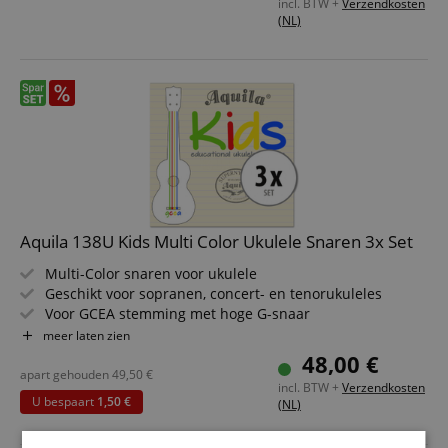
incl. BTW +
Verzendkosten
(NL)
Aquila 138U Kids Multi Color Ukulele Snaren 3x Set
Multi-Color snaren voor ukulele
Geschikt voor sopranen, concert- en tenorukuleles
Voor GCEA stemming met hoge G-snaar
Gemaakt van Super Nylgut
meer laten zien
Ontworpen voor muzikale vroegeducatie van jonge
48,00 €
kinderen
apart gehouden
49,50
€
incl. BTW +
Verzendkosten
3 sets in voordelige bundel
U bespaart
1,50 €
(NL)