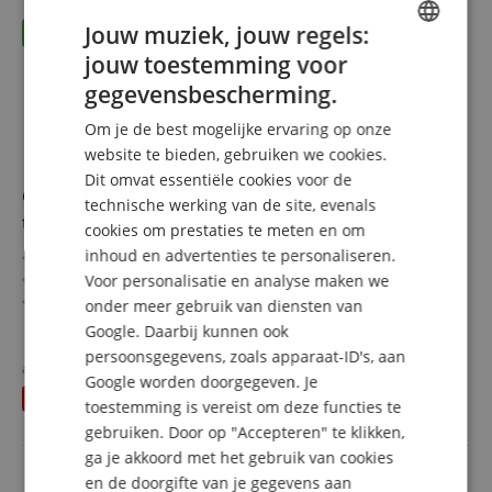
Jouw muziek, jouw regels:
jouw toestemming voor
ENGLISH
gegevensbescherming.
GERMAN
Om je de best mogelijke ervaring op onze
DUTCH
website te bieden, gebruiken we cookies.
Dit omvat essentiële cookies voor de
FRENCH
Classic Cantabile Ukulele Snaren Set Nylon,
technische werking van de site, evenals
ITALIAN
transparant 10-DELIGE SET
cookies om prestaties te meten en om
inhoud en advertenties te personaliseren.
SPANISH
Snaren voor sopraan- en concertukuleles
4 snaren van transparant nylon
Voor personalisatie en analyse maken we
Diktes 024, 032, 036, 028
onder meer gebruik van diensten van
Compleet set met 4 snaren
meer laten zien
Google. Daarbij kunnen ook
10-delige SET
47,90 €
persoonsgegevens, zoals apparaat-ID's, aan
apart gehouden
59,90
€
Google worden doorgegeven. Je
incl. BTW +
Verzendkosten
U bespaart
12,00 €
(NL)
toestemming is vereist om deze functies te
gebruiken. Door op "Accepteren" te klikken,
ga je akkoord met het gebruik van cookies
en de doorgifte van je gegevens aan