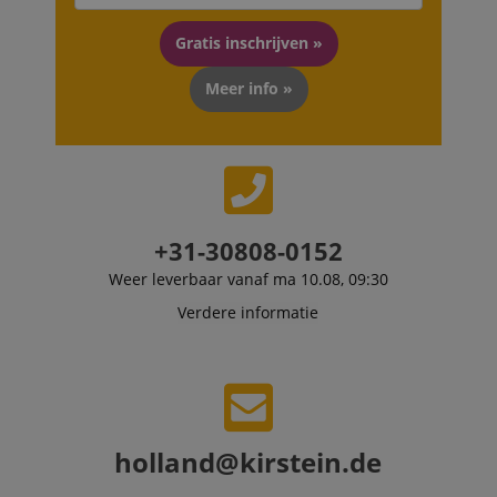
used by Bing to
Corporation
determine wha
.kirstein.nl
Gratis inschrijven »
ads should be
shown that ma
be relevant to 
Meer info »
end user perus
the site.
FPLC
.kirstein.nl
20 uur
scarab.visitor
Emarsys
11 maanden
This cookie is
.kirstein.nl
4 weken
used to track
visitors for the
purpose of
delivering
+31-30808-0152
personalized
product
recommendatio
Weer leverbaar vanaf ma 10.08, 09:30
and advertising
Verdere informatie
holland@kirstein.de