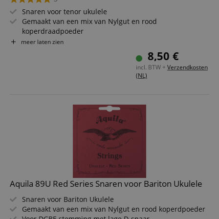
Snaren voor tenor ukulele
Gemaakt van een mix van Nylgut en rood
koperdraadpoeder
Voor GCEA stemming met lage G-snaar
meer laten zien
Heldere, gedefinieerde klank met uitstekende respons
8,50 €
Tweemaal zo hoge dichtheid als klassieke Nylgut
incl. BTW +
Verzendkosten
Snareinden kleurgecodeerd
(NL)
Aquila 89U Red Series Snaren voor Bariton Ukulele
Snaren voor Bariton Ukulele
Gemaakt van een mix van Nylgut en rood koperdpoeder
Voor DGBE stemming met lage D-snaar