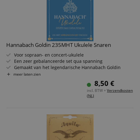
Hannabach Goldin 235MHT Ukulele Snaren
Voor sopraan- en concert-ukulele
Een zeer gebalanceerde set qua spanning
Gemaakt van het legendarische Hannabach Goldin
Super-Carbon
meer laten zien
Heel briljant en warm van klank
8,50 €
Snareinden zijn kleurgecodeerd
incl. BTW +
Verzendkosten
(NL)