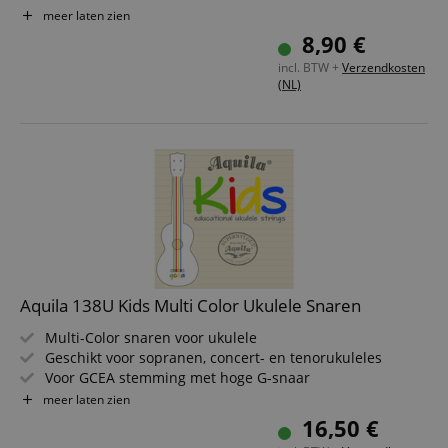
Heldere, uitgebalanceerde klank
meer laten zien
Extra makkelijke snaarwissel dankzij Ball-End
8,90 €
incl. BTW +
Verzendkosten
(NL)
Aquila 138U Kids Multi Color Ukulele Snaren
Multi-Color snaren voor ukulele
Geschikt voor sopranen, concert- en tenorukuleles
Voor GCEA stemming met hoge G-snaar
Gemaakt van Super Nylgut
meer laten zien
Ontworpen voor muzikale vroegeducatie van jonge
16,50 €
kinderen