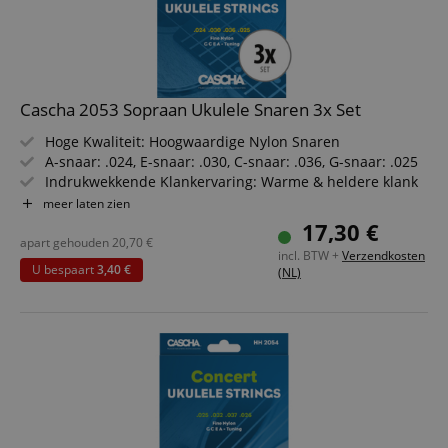
Strikt noodzakelijk
Prestatie
Gericht op
Cascha 2053 Sopraan Ukulele Snaren 3x Set
Functionaliteit
Niet-geclassificeerd
Hoge Kwaliteit: Hoogwaardige Nylon Snaren
Strikt noodzakelijke cookies maken
A-snaar: .024, E-snaar: .030, C-snaar: .036, G-snaar: .025
kernfunctionaliteit van de website mogelijk, zoals
gebruikersaanmelding en accountbeheer. Zonder
Indrukwekkende Klankervaring: Warme & heldere klank
strikt noodzakelijke cookies kan de website niet
Gegarandeerd Speelplezier door uitstekende grip,
meer laten zien
correct worden gebruikt.
langdurige sustain en hoge stemvastheid
17,30 €
Aanbieder /
Stemming: G-C-E-A
apart gehouden
20,70
€
Naam
Vervaldatum
Omschri
Domein
incl. BTW +
Verzendkosten
3 sets in voordelige bundel
U bespaart
3,40 €
(NL)
CookieScriptConsent
1 jaar 1
Deze coo
CookieScript
maand
wordt ge
.kirstein.nl
door de 
Script.c
om de
cookiev
van bezo
onthoud
cookieb
Cookie-S
moet cor
werken.