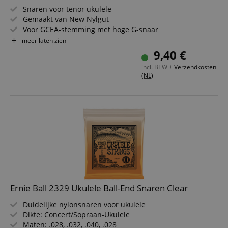
Snaren voor tenor ukulele
Gemaakt van New Nylgut
Voor GCEA-stemming met hoge G-snaar
Gedefinieerde, zingende klank met uitstekende respons
meer laten zien
Korte rekfase en betere stemstabiliteit dan normaal
9,40 €
nylon
incl. BTW +
Verzendkosten
Snareinden kleurgecodeerd
(NL)
Ernie Ball 2329 Ukulele Ball-End Snaren Clear
Duidelijke nylonsnaren voor ukulele
Dikte: Concert/Sopraan-Ukulele
Maten: .028, .032, .040, .028