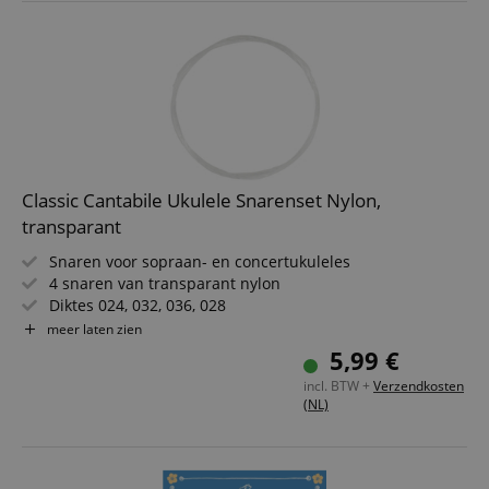
Classic Cantabile Ukulele Snarenset Nylon,
transparant
Snaren voor sopraan- en concertukuleles
4 snaren van transparant nylon
Diktes 024, 032, 036, 028
Compleet set met 4 snaren
meer laten zien
5,99 €
incl. BTW +
Verzendkosten
(NL)