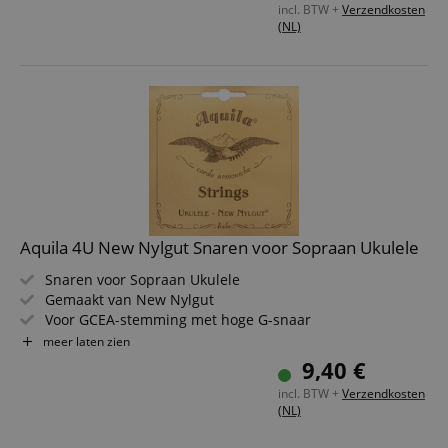
incl. BTW +
Verzendkosten
(NL)
Aquila 4U New Nylgut Snaren voor Sopraan Ukulele
Snaren voor Sopraan Ukulele
Gemaakt van New Nylgut
Voor GCEA-stemming met hoge G-snaar
Gedefinieerde, zingende klank met uitstekende respons
meer laten zien
Korte rekfase en betere stemstabiliteit dan normaal
9,40 €
nylon
incl. BTW +
Verzendkosten
Snareinden kleurgecodeerd
(NL)