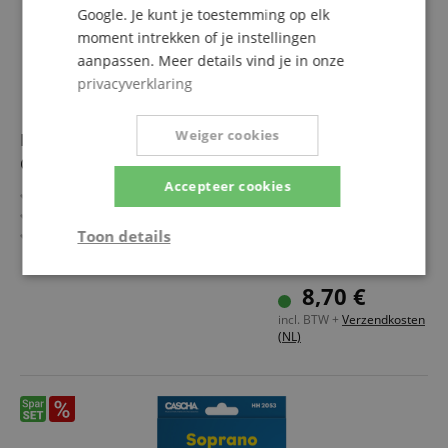
Google. Je kunt je toestemming op elk
moment intrekken of je instellingen
aanpassen. Meer details vind je in onze
privacyverklaring
Weiger cookies
Ibanez NBUKS4 Aquila Snaren Voor Sopraan- En
Concert-Ukulele
Accepteer cookies
Snaren voor sopraan- en concert-ukulele
Gauges: .024/.032/.037/.026
Toon details
Black Nylon manufactured by Aquila Strings
Strikt
Prestatie
Gericht op
8,70 €
noodzakelijk
incl. BTW +
Verzendkosten
(NL)
Functionaliteit
Niet-
geclassificeerd