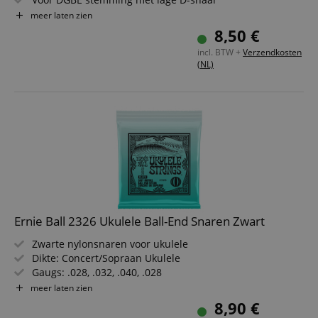
Heldere, gedefinieerde klank met uitstekende respons
meer laten zien
Tweemaal zo hoge dichtheid als klassieke Nylgut
8,50 €
Snareinden kleurgecodeerd
incl. BTW +
Verzendkosten
(NL)
Ernie Ball 2326 Ukulele Ball-End Snaren Zwart
Zwarte nylonsnaren voor ukulele
Dikte: Concert/Sopraan Ukulele
Gaugs: .028, .032, .040, .028
Warme, volle klank
meer laten zien
Extra makkelijke snaarwissel dankzij Ball-End
8,90 €