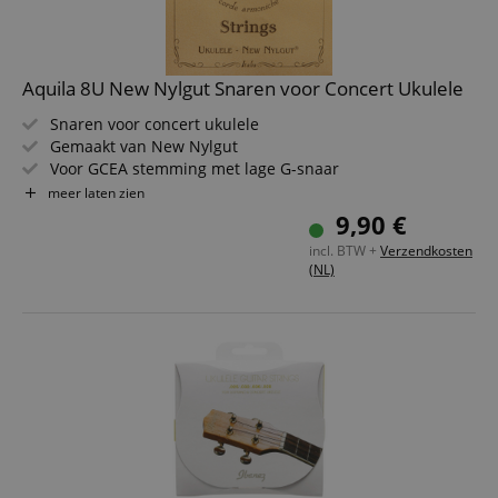
Aquila 8U New Nylgut Snaren voor Concert Ukulele
Snaren voor concert ukulele
Gemaakt van New Nylgut
Voor GCEA stemming met lage G-snaar
Gedefinieerde, zingende klank met uitstekende respons
meer laten zien
Korte rekfase en betere stemstabiliteit dan normaal
9,90 €
nylon
incl. BTW +
Verzendkosten
Snareinden kleurgecodeerd
(NL)