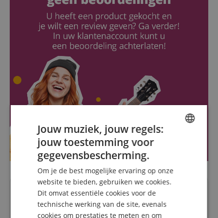
Jouw muziek, jouw regels:
jouw toestemming voor
ENGLISH
gegevensbescherming.
GERMAN
Om je de best mogelijke ervaring op onze
DUTCH
website te bieden, gebruiken we cookies.
Vragen over dit artikel
Dit omvat essentiële cookies voor de
FRENCH
technische werking van de site, evenals
ITALIAN
cookies om prestaties te meten en om
Een vraag stellen