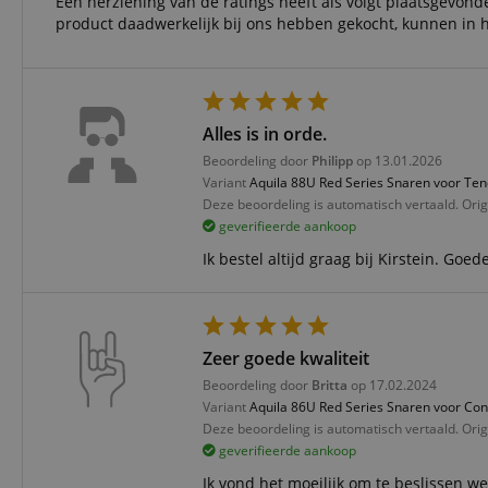
Een herziening van de ratings heeft als volgt plaatsgevonde
product daadwerkelijk bij ons hebben gekocht, kunnen in h
CookieScriptConse
session-id-apay
Alles is in orde.
FPGSID
Beoordeling door
Philipp
op 13.01.2026
Variant
Aquila 88U Red Series Snaren voor Ten
apay-session-set
Deze beoordeling is automatisch vertaald. Orig
geverifieerde aankoop
Ik bestel altijd graag bij Kirstein. Goe
amazon-pay-
connectedAuth
session-token
Zeer goede kwaliteit
sid_key
Beoordeling door
Britta
op 17.02.2024
Variant
Aquila 86U Red Series Snaren voor Con
Deze beoordeling is automatisch vertaald. Orig
Naam
geverifieerde aankoop
Naam
Naam
CrossDomainCookie
Aa
Ik vond het moeilijk om te beslissen we
Naam