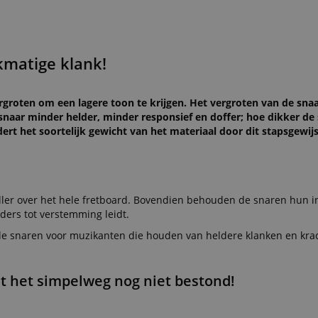
jkmatige klank!
groten om een lagere toon te krijgen. Het vergroten van de sna
naar minder helder, minder responsief en doffer; hoe dikker de 
ert het soortelijk gewicht van het materiaal door dit stapsgewij
ller over het hele fretboard. Bovendien behouden de snaren hun in
ers tot verstemming leidt.
ele snaren voor muzikanten die houden van heldere klanken en kra
at het simpelweg nog niet bestond!