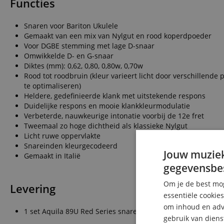
Functies
Snaren voor Bariton Ukulele
Gemaakt van een mix van Nylgut en rood koperdpoeder
Voor DGBE stemming met lage D-snaar
Omwikkelde D- en G-snaar
Diktes (mm): 0,62, 0,80, 0,80w, 0,70w
Rood tot roodbruin (kleur varieert licht door verschillend
te optimaliseren)
Heldere, gedefinieerde klank met uitstekende respons
Duidelijke respons en mooie klankkleurmodulatie
Verbeterde, nauwkeurige intonatie voorbij de 12e fret
Tweemaal zo hoge dichtheid als klassieke Nylgut
Licht ruwe oppervlakte
Snareinden kleurgecodeerd
Jouw muziek
Gemaakt in Italië
gegevensbe
Om je de best mog
Levering
essentiële cookie
om inhoud en adve
1 set Aquila 89U Red Series snaren voor Bariton Ukulele
gebruik van diens