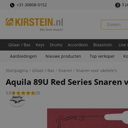
3 j
+31-30808-0152
Gitaar / Bas
Keys
Drums
Accordeon
Blaasinstr.
Live
Aanbiedingen
Nieuwe producten
Top verkoper
Ko
Startpagina
Gitaar / Bas
Snaren
Snaren voor ukelele's
Aquila 89U Red Series Snaren 
5,0
(3)