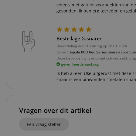
Do
video's met geluidsvoorbeelden van d
_ga
scarab.mayAdd
gevonden. Ik ben erg tevreden en gelu
sid
ww
language
FPID
.ki
test_cookie
Go
Beste lage G-snaren
.d
_ga_2Y66LKC5QL
Beoordeling door
Henning
op 28.01.2024
scarab.profile
.ki
Variant
Aquila 86U Red Series Snaren voor Con
session-id-time
Deze beoordeling is automatisch vertaald. Orig
geverifieerde aankoop
IDE
Go
.d
Ik heb al een Uke uitgerust met deze 
aHistoryArticles
snaar is een omwonden "metalen snaar
MUID
Mi
Co
session-id
.b
_gcl_au
Go
.ki
Vragen over dit artikel
_uetvid
Mi
Co
Een vraag stellen
.ki
_fbp
Me