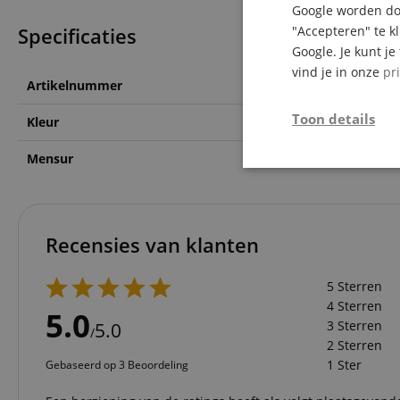
Google worden doo
Specificaties
"Accepteren" te k
Google. Je kunt j
vind je in onze
pr
Artikelnummer
00086692
Toon details
Kleur
-
Mensur
Bariton
Strikt
noodzakelijk
Recensies van klanten
5 Sterren
4 Sterren
Str
5.0
3 Sterren
5.0
/
Strikt noodzakelijke
2 Sterren
Zonder strikt noodzak
1 Ster
Gebaseerd op 3 Beoordeling
Naam