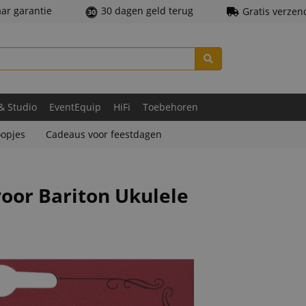
aar garantie
30 dagen geld terug
Gratis verzen
 & Studio
EventEquip
HiFi
Toebehoren
opjes
Cadeaus voor feestdagen
voor Bariton Ukulele