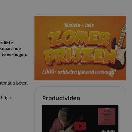
ardikte
snaar, hoe
s te verhogen,
tonatie beter,
Productvideo
chtige