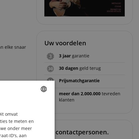
Uw voordelen
an elke snaar
3 jaar
garantie
30 dagen
geld terug
Prijsmatchgarantie
meer dan 2.000.000
tevreden
klanten
ENGLISH
Dit omvat
GERMAN
aties te meten en
DUTCH
n we onder meer
Uw contactpersonen.
aat-ID's, aan
FRENCH