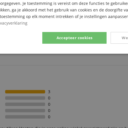
rgegeven. Je toestemming is vereist om deze functies te gebruike
likken, ga je akkoord met het gebruik van cookies en de doorgifte v
e toestemming op elk moment intrekken of je instellingen aanpassen
ivacyverklaring
Accepteer cookies
We
Prestatie
Gericht op
Functionaliteit
3
0
ikt noodzakelijk
Prestatie
Gericht op
Functionaliteit
Niet-geclassific
0
 cookies maken kernfunctionaliteit van de website mogelijk, zoals gebruikersaanmeldin
0
elijke cookies kan de website niet correct worden gebruikt.
0
Aanbieder /
Vervaldatum
Omschrijving
Domein