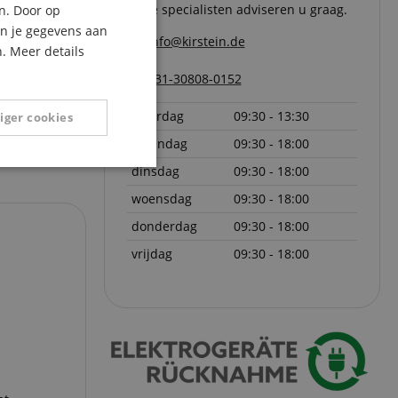
Onze specialisten adviseren u graag.
n. Door op
ITALIAN
an je gegevens aan
info@kirstein.de
. Meer details
SPANISH
+31-30808-0152
zaterdag
09:30 - 13:30
iger cookies
maandag
09:30 - 18:00
Niet-
dinsdag
09:30 - 18:00
geclassificeerd
woensdag
09:30 - 18:00
donderdag
09:30 - 18:00
vrijdag
09:30 - 18:00
eerd
g en accountbeheer.