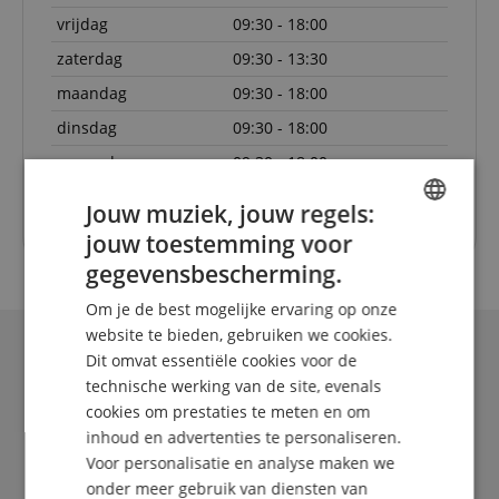
vrijdag
09:30 - 18:00
zaterdag
09:30 - 13:30
maandag
09:30 - 18:00
dinsdag
09:30 - 18:00
woensdag
09:30 - 18:00
donderdag
09:30 - 18:00
Jouw muziek, jouw regels:
jouw toestemming voor
ENGLISH
gegevensbescherming.
GERMAN
Om je de best mogelijke ervaring op onze
DUTCH
website te bieden, gebruiken we cookies.
Dit omvat essentiële cookies voor de
FRENCH
technische werking van de site, evenals
ITALIAN
cookies om prestaties te meten en om
inhoud en advertenties te personaliseren.
SPANISH
Voor personalisatie en analyse maken we
onder meer gebruik van diensten van