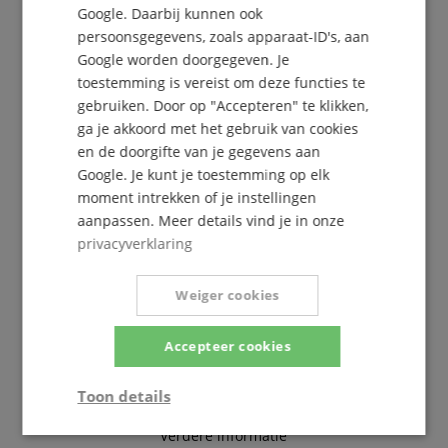
Google. Daarbij kunnen ook
persoonsgegevens, zoals apparaat-ID's, aan
De Kirstein Beat!
Google worden doorgegeven. Je
toestemming is vereist om deze functies te
Schrijf u nu in op onze nieuwsbrief en verzeker u
gebruiken. Door op "Accepteren" te klikken,
van uw
5€ voucher
.
ga je akkoord met het gebruik van cookies
en de doorgifte van je gegevens aan
Google. Je kunt je toestemming op elk
Gratis inschrijven »
moment intrekken of je instellingen
aanpassen. Meer details vind je in onze
Meer info »
privacyverklaring
Weiger cookies
Accepteer cookies
+31-30808-0152
Toon details
Vandaag beschikbaar: 09:30 - 18:00
Verdere informatie
Strikt
Prestatie
Gericht op