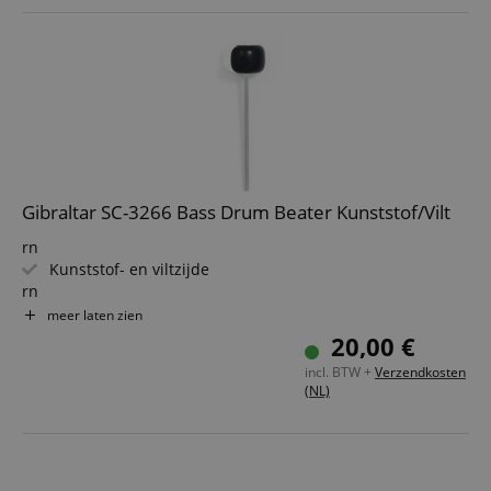
Gibraltar SC-3266 Bass Drum Beater Kunststof/Vilt
rn
Kunststof- en viltzijde
rn
Standaard 7 mm as
meer laten zien
rn
20,00 €
Aslengte: 16 cm
incl. BTW +
Verzendkosten
rn
(NL)
Verchroomde eindkap
rn
Gewicht: 90 g
rn