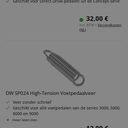
Geschikt voor Direct-Drive-pedalen uit de Concept-serie
32,00 €
incl. BTW +
Verzendkosten
(NL)
DW SP024 High-Tension Voetpedaalveer
Veer zonder schroef
Geschikt voor alle voetpedalen van de series 3000, 5000,
8000 en 9000
Viltinzet in de veer
meer laten zien