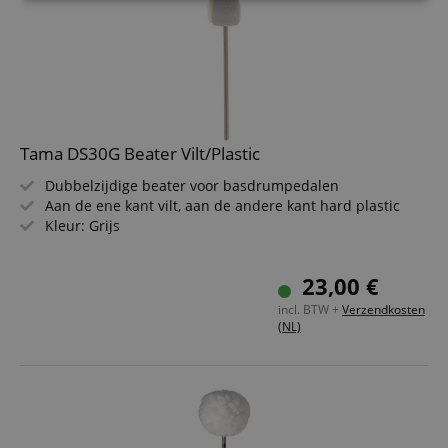
Strikt
Prestatie
Gericht op
noodzakelijk
Functionaliteit
Niet-
geclassificeerd
Tama DS30G Beater Vilt/Plastic
Dubbelzijdige beater voor basdrumpedalen
Aan de ene kant vilt, aan de andere kant hard plastic
Kleur: Grijs
Strikt noodzakelijk
Prestatie
Gericht op
23,00 €
Functionaliteit
Niet-geclassificeerd
incl. BTW +
Verzendkosten
Strikt noodzakelijke cookies maken
(NL)
kernfunctionaliteit van de website mogelijk, zoals
gebruikersaanmelding en accountbeheer. Zonder
strikt noodzakelijke cookies kan de website niet
correct worden gebruikt.
Aanbieder /
Naam
Vervaldatum
Omschri
Domein