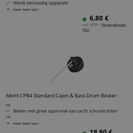
Wordt eenvoudig opgeplakt
Set van 2
meer laten zien
6,80 €
incl. BTW +
Verzendkosten
(NL)
Meinl CPB4 Standard Cajon & Bass Drum Beater
rn
Beater met groot oppervlak van zacht schuimrubber
rn
Draaibaar gemonteerd
meer laten zien
rn
18,90 €