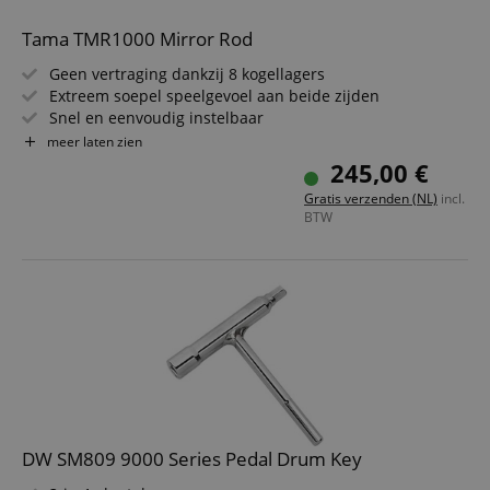
Tama TMR1000 Mirror Rod
Geen vertraging dankzij 8 kogellagers
Extreem soepel speelgevoel aan beide zijden
Snel en eenvoudig instelbaar
Geluidarm spelen door nieuw ontworpen design
meer laten zien
Memory Lock
245,00 €
Gratis verzenden (NL)
incl.
BTW
DW SM809 9000 Series Pedal Drum Key