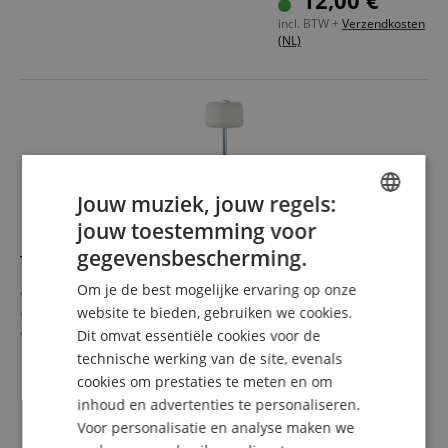
12,00 €
incl. BTW +
Verzendkosten
(NL)
Jouw muziek, jouw regels:
jouw toestemming voor
ENGLISH
gegevensbescherming.
Tama CLB30F The Classic Beater
GERMAN
Om je de best mogelijke ervaring op onze
Standard-Beater
DUTCH
website te bieden, gebruiken we cookies.
Met ronde vilten kop
Kleur: wit
Dit omvat essentiële cookies voor de
FRENCH
technische werking van de site, evenals
ITALIAN
cookies om prestaties te meten en om
22,90 €
inhoud en advertenties te personaliseren.
SPANISH
incl. BTW +
Verzendkosten
Voor personalisatie en analyse maken we
(NL)