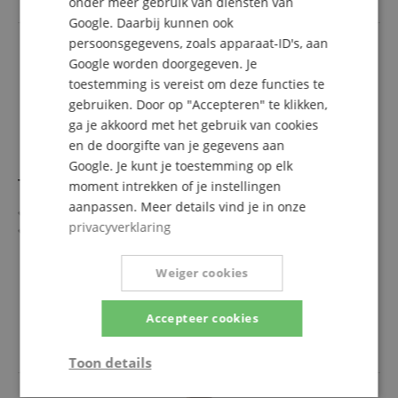
onder meer gebruik van diensten van
Google. Daarbij kunnen ook
persoonsgegevens, zoals apparaat-ID's, aan
Google worden doorgegeven. Je
toestemming is vereist om deze functies te
gebruiken. Door op "Accepteren" te klikken,
ga je akkoord met het gebruik van cookies
en de doorgifte van je gegevens aan
Google. Je kunt je toestemming op elk
Tama TTB30W Traditional Beater Hout
moment intrekken of je instellingen
aanpassen. Meer details vind je in onze
Standard-Beater
privacyverklaring
Met ronde houten kop
Weiger cookies
27,90 €
Accepteer cookies
incl. BTW +
Verzendkosten
(NL)
Toon details