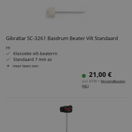
Gibraltar SC-3261 Basdrum Beater Vilt Standaard
rn
Klassieke vilt-beaterrn
Standaard 7 mm as
rn
meer laten zien
Aslengte: 15 cm
21,00 €
rn
incl. BTW +
Verzendkosten
(NL)