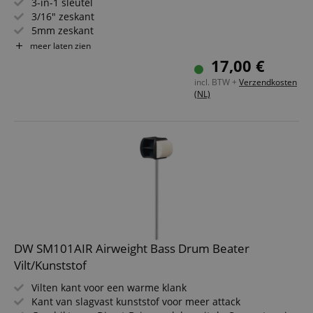
3-in-1 sleutel
3/16" zeskant
5mm zeskant
Standaard stemsleutel
meer laten zien
Voor voetpedalen uit de 9000-serie
17,00 €
incl. BTW +
Verzendkosten
(NL)
DW SM101AIR Airweight Bass Drum Beater
Vilt/Kunststof
Vilten kant voor een warme klank
Kant van slagvast kunststof voor meer attack