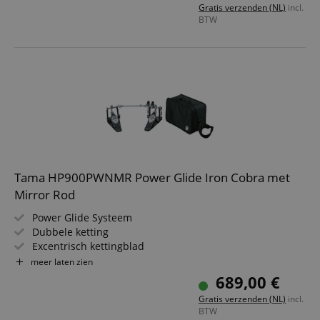
Gratis verzenden (NL)
incl.
Inclusief koffer
BTW
Tama HP900PWNMR Power Glide Iron Cobra met
Mirror Rod
Power Glide Systeem
Dubbele ketting
Excentrisch kettingblad
Mirror Rod Cardan-as
meer laten zien
Cobra Coil Voetplaatveer
689,00 €
Para Clamp II Pro
Gratis verzenden (NL)
incl.
Inclusief draagtas
BTW