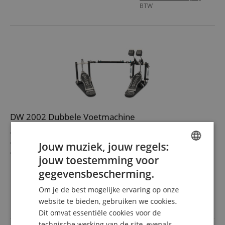
BTW
DW 2002 Dubbele Voetmachine
Single-Chain-Accelerator-Drive
Delta-hubverstelling met kogellager en afneembare veer
Jouw muziek, jouw regels:
Volledig metalen frame en aandrijflijn
jouw toestemming voor
ENGLISH
Tweezijdige DW101-beater met memory-lock
meer laten zien
gegevensbescherming.
Stalen basisplaat met antislip rubberen mat
264,00 €
GERMAN
Inclusief stemsleutel
Om je de best mogelijke ervaring op onze
Gratis verzenden (NL)
incl.
DUTCH
BTW
website te bieden, gebruiken we cookies.
Dit omvat essentiële cookies voor de
FRENCH
technische werking van de site, evenals