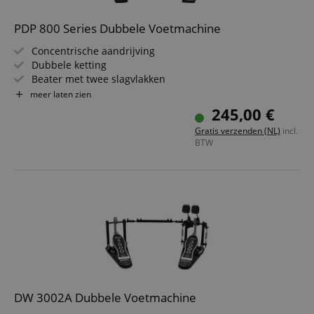
PDP 800 Series Dubbele Voetmachine
Concentrische aandrijving
Dubbele ketting
Beater met twee slagvlakken
Stevige bodemplaten
meer laten zien
Instelbare beaterhoek
245,00 €
Gratis verzenden (NL)
incl.
BTW
DW 3002A Dubbele Voetmachine