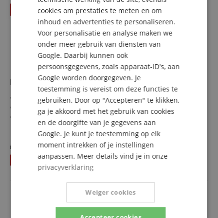
ITALIAN
cookies om prestaties te meten en om
inhoud en advertenties te personaliseren.
SPANISH
Voor personalisatie en analyse maken we
onder meer gebruik van diensten van
Google. Daarbij kunnen ook
persoonsgegevens, zoals apparaat-ID's, aan
Google worden doorgegeven. Je
DW 5002TD4 Turbo Dubbele Voetmachine
toestemming is vereist om deze functies te
Ronde dubbele kettingaandrijving
gebruiken. Door op "Accepteren" te klikken,
Kogelgelagerde delta-scharnier
ga je akkoord met het gebruik van cookies
Dubbel kogelgelagerde veerophanging
en de doorgifte van je gegevens aan
Enkelcilinder slave-pedaal
meer laten zien
Google. Je kunt je toestemming op elk
Bodemplaat met antislip rubber
633,00 €
moment intrekken of je instellingen
Driepunts bassdrum montage
in plaats van voorheen
658,60
€
Gratis verzenden (NL)
incl.
aanpassen. Meer details vind je in onze
U bespaart
25,60 €
BTW
privacyverklaring
Weiger cookies
Accepteer cookies