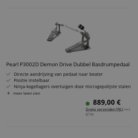
Pearl P3002D Demon Drive Dubbel Basdrumpedaal
Directe aandrijving van pedaal naar beater
Positie instelbaar
Ninja-kogellagers overtuigen door microgepolijste stalen
kogels met vrijwel geen wrijving
meer laten zien
Duo Deck Longboard - maakt snelle omschakeling van
889,00 €
Longboard naar Shortboard pedaal mogelijk
Gratis verzenden (NL)
incl.
Zero Latency U-Joints
BTW
Control Core viltbeater
Inclusief gigbag