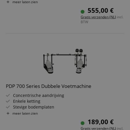
Accu-Strike Cobra Beater
meer laten zien
Cobra Coil-voetplaatveer
555,00 €
Para Clamp II Pro
Gratis verzenden (NL)
incl.
Inclusief transportkoffer
BTW
PDP 700 Series Dubbele Voetmachine
Concentrische aandrijving
Enkele ketting
Stevige bodemplaten
Beater met twee slagvlakken
meer laten zien
Instelbare beaterhoek
189,00 €
Gratis verzenden (NL)
incl.