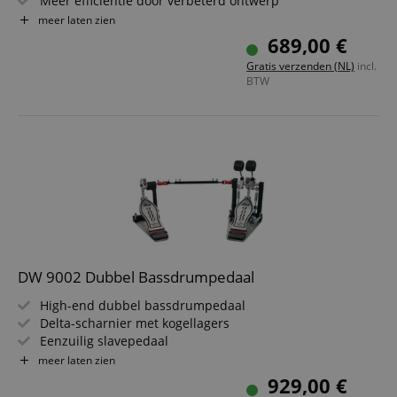
Meer efficiëntie door verbeterd ontwerp
Rond kettingblad
meer laten zien
Mirror Rod cardanas
689,00 €
Cobra Coil pedaalveren
Gratis verzenden (NL)
incl.
Inclusief draagtas
BTW
DW 9002 Dubbel Bassdrumpedaal
High-end dubbel bassdrumpedaal
Delta-scharnier met kogellagers
Eenzuilig slavepedaal
Stabiele voet- en bodemplaat van aluminium
meer laten zien
Traploze verstelling tussen rond en excentrisch
929,00 €
kettingblad