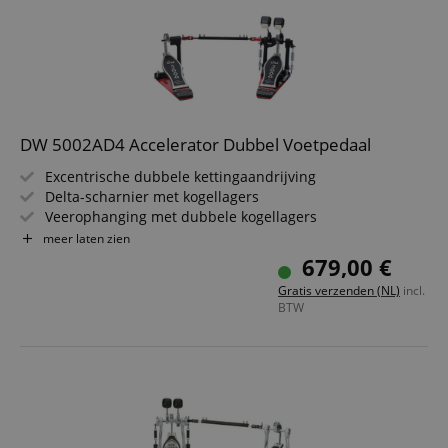
DW 5002AD4 Accelerator Dubbel Voetpedaal
Excentrische dubbele kettingaandrijving
Delta-scharnier met kogellagers
Veerophanging met dubbele kogellagers
Eenzuilig slave-pedaal
meer laten zien
Bodemplaat met antisliprubber
679,00 €
Driepunts bassdrummontage
Gratis verzenden (NL)
incl.
BTW