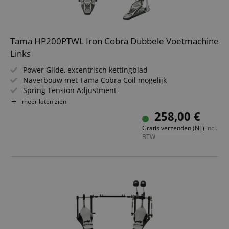
Tama HP200PTWL Iron Cobra Dubbele Voetmachine
Links
Power Glide, excentrisch kettingblad
Naverbouw met Tama Cobra Coil mogelijk
Spring Tension Adjustment
Beater-hoekinstelling
meer laten zien
Dubbelzijdige beater
258,00 €
Nieuw voetbordontwerp
Gratis verzenden (NL)
incl.
BTW