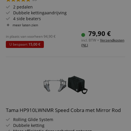
2 pedalen
Dubbele kettingaandrijving
4 side beaters
Zeer robuust en soepel
meer laten zien
79,90 €
in plaats van voorheen
94,90
€
incl. BTW +
Verzendkosten
U bespaart
15,00 €
(NL)
Tama HP910LWNMR Speed Cobra met Mirror Rod
Rolling Glide System
Dubbele ketting