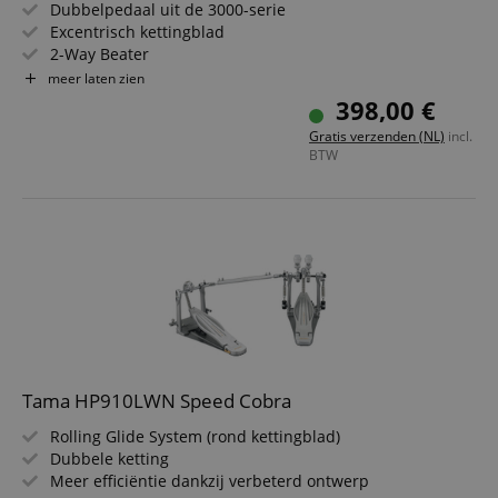
Dubbelpedaal uit de 3000-serie
Excentrisch kettingblad
2-Way Beater
Met dubbele ketting
meer laten zien
Stalen bodemplaat
398,00 €
Gratis verzenden (NL)
incl.
BTW
Tama HP910LWN Speed Cobra
Rolling Glide System (rond kettingblad)
Dubbele ketting
Meer efficiëntie dankzij verbeterd ontwerp