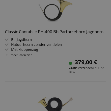
Classic Cantabile PH-400 Bb Parforcehorn Jagdhorn
Bb-jagdhorn
Natuurhoorn zonder ventielen
Met kluppenzug
Messing, helder gelakt
meer laten zien
Voor jacht, blazerskorps, fanfare
379,00 €
Inclusief mondstuk en lichtgewicht koffer
Gratis verzenden (NL)
incl.
BTW