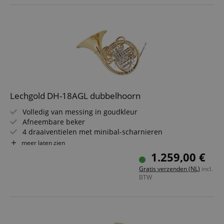
Lechgold DH-18AGL dubbelhoorn
Volledig van messing in goudkleur
Afneembare beker
4 draaiventielen met minibal-scharnieren
Beker-Ø: 31 cm; boring: 11,8 mm
meer laten zien
Incl. mondstuk
1.259,00 €
Incl. lichtgewicht koffer met verstelbare rugzakriemen
Gratis verzenden (NL)
incl.
BTW