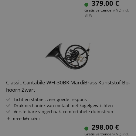
379,00 €
Incl. mondstuk & lichtgewicht koffer met rugzakriemen
Gratis verzenden (NL)
incl.
BTW
Classic Cantabile WH-30BK MardiBrass Kunststof Bb-
hoorn Zwart
Licht en stabiel, zeer goede respons
Drukmechaniek van metaal met kogelgewrichten
Verstelbare vingerhaak, comfortabele duimsteun
Lichaam & kleppen: ABS-kunststof, mondpijp &
meer laten zien
mechaniek: messing
298,00 €
Bell diameter: 300 mm, gewicht: ca. 1,4 kg
Gratis verzenden (NL)
incl.
Incl. mondstuk en gigbag met rugzakriemen