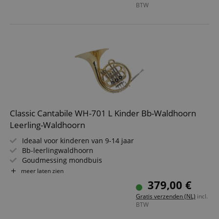
BTW
Classic Cantabile WH-701 L Kinder Bb-Waldhoorn
Leerling-Waldhoorn
Ideaal voor kinderen van 9-14 jaar
Bb-leerlingwaldhoorn
Goudmessing mondbuis
Nickelzilver buitenlagen
meer laten zien
Linksbespeelbaar
379,00 €
Inclusief lichtgewicht koffer
Gratis verzenden (NL)
incl.
BTW