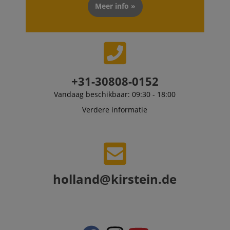
the site.
Meer info »
FPLC
.kirstein.nl
20 uur
scarab.visitor
Emarsys
11 maanden
This cookie is
.kirstein.nl
4 weken
used to track
visitors for the
purpose of
delivering
personalized
+31-30808-0152
product
recommendatio
and advertising
Vandaag beschikbaar: 09:30 - 18:00
Verdere informatie
holland@kirstein.de