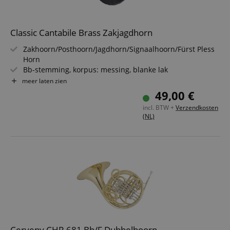
Classic Cantabile Brass Zakjagdhorn
Zakhoorn/Posthoorn/Jagdhorn/Signaalhoorn/Fürst Pless
Horn
Bb-stemming, korpus: messing, blanke lak
Windingen omwikkeld met kunstleer
meer laten zien
Inclusief tas, mondstuk en reinigingsdoek
49,00 €
incl. BTW +
Verzendkosten
(NL)
Cerveny CHR 681 Bb/F Dubbelhoorn