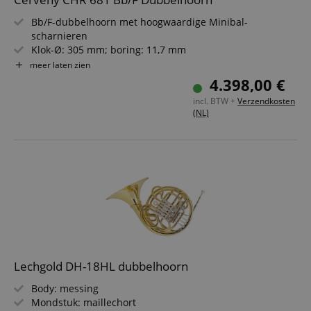
Bb/F-dubbelhoorn met hoogwaardige Minibal-
scharnieren
Klok-Ø: 305 mm; boring: 11,7 mm
Korpus: messing; mondbuis, mechaniek & beslag:
meer laten zien
nikkelzilver
4.398,00 €
Afwerking: blank gelakt
incl. BTW +
Verzendkosten
Verstelbare vingerhaak
(NL)
Incl. etui en mondstuk (verzilverd)
Lechgold DH-18HL dubbelhoorn
Body: messing
Mondstuk: maillechort