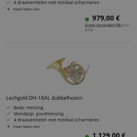
4 draaiventielen met minibal-scharnieren
Beker-Ø: 31 cm; boring: 11,8 mm
meer laten zien
Incl. mondstuk
979,00 €
Incl. lichtgewicht koffer met verstelbare rugzakriemen
Gratis verzenden (NL)
incl.
BTW
Lechgold DH-18AL dubbelhoorn
Body: messing
Mondpijp: goudmessing
4 draaiventielen met minibal-scharnieren
Beker-Ø: 31 cm; boring: 11,8 mm
meer laten zien
Incl. mondstuk
1.129,00 €