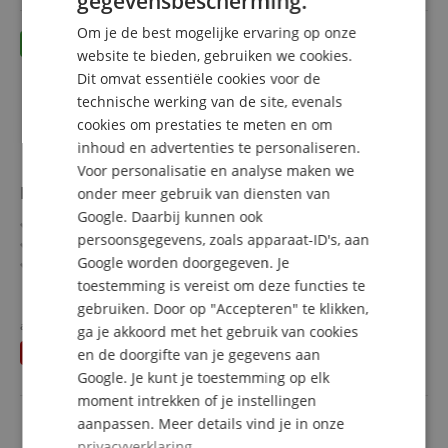
gegevensbescherming.
GERMAN
Om je de best mogelijke ervaring op onze
DUTCH
website te bieden, gebruiken we cookies.
Dit omvat essentiële cookies voor de
FRENCH
technische werking van de site, evenals
ITALIAN
cookies om prestaties te meten en om
inhoud en advertenties te personaliseren.
SPANISH
Voor personalisatie en analyse maken we
Lechgold DH-18HL Dubbelhoorn Deluxe Set
onder meer gebruik van diensten van
Google. Daarbij kunnen ook
Gelakt waldhoorn in F/Bb
persoonsgegevens, zoals apparaat-ID's, aan
4 draaiventielen met minibal-scharnieren
Google worden doorgegeven. Je
Van messing, mondstuk van maillechort
Diameter beker: 31 cm
toestemming is vereist om deze functies te
meer laten zien
Boring: 11,8 mm
gebruiken. Door op "Accepteren" te klikken,
1.048,00 €
Incl. lichtgewicht koffer, Klier-mondstuk en
apart gehouden
1.080,49
€
ga je akkoord met het gebruik van cookies
Gratis verzenden (NL)
incl.
onderhoudsaccessoires
U bespaart
32,49 €
en de doorgifte van je gegevens aan
BTW
Google. Je kunt je toestemming op elk
moment intrekken of je instellingen
aanpassen. Meer details vind je in onze
privacyverklaring