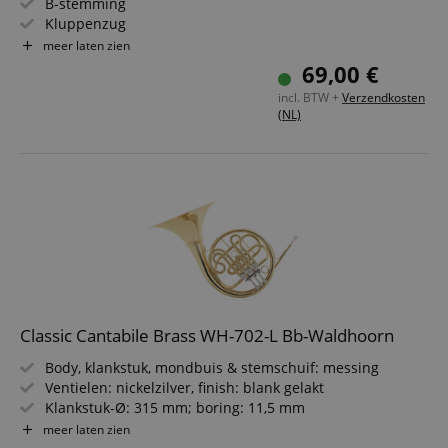
B-stemming
Kluppenzug
Klankbeker Ø: 126 mm
meer laten zien
Met trompetmondstuk en tas
69,00 €
incl. BTW +
Verzendkosten
(NL)
Classic Cantabile Brass WH-702-L Bb-Waldhoorn
Body, klankstuk, mondbuis & stemschuif: messing
Ventielen: nickelzilver, finish: blank gelakt
Klankstuk-Ø: 315 mm; boring: 11,5 mm
Met afneembare klankbeker
meer laten zien
Met duimring & vingerhaak