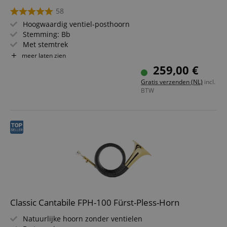
58
Hoogwaardig ventiel-posthoorn
Stemming: Bb
Met stemtrek
Inclusief mondstuk en tas
meer laten zien
259,00 €
Gratis verzenden (NL)
incl.
BTW
Classic Cantabile FPH-100 Fürst-Pless-Horn
Natuurlijke hoorn zonder ventielen