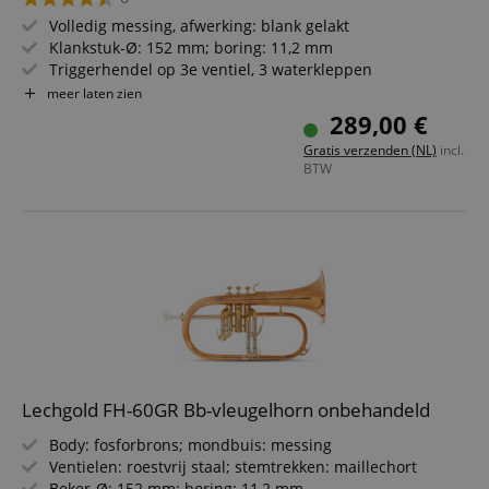
Volledig messing, afwerking: blank gelakt
Klankstuk-Ø: 152 mm; boring: 11,2 mm
Triggerhendel op 3e ventiel, 3 waterkleppen
Notenhouderdoosje, USA-schacht
meer laten zien
Inclusief mondstuk
289,00 €
Inclusief mondstuk & lichtgewicht koffer
Gratis verzenden (NL)
incl.
BTW
Lechgold FH-60GR Bb-vleugelhorn onbehandeld
Body: fosforbrons; mondbuis: messing
Ventielen: roestvrij staal; stemtrekken: maillechort
Beker-Ø: 152 mm; boring: 11,2 mm