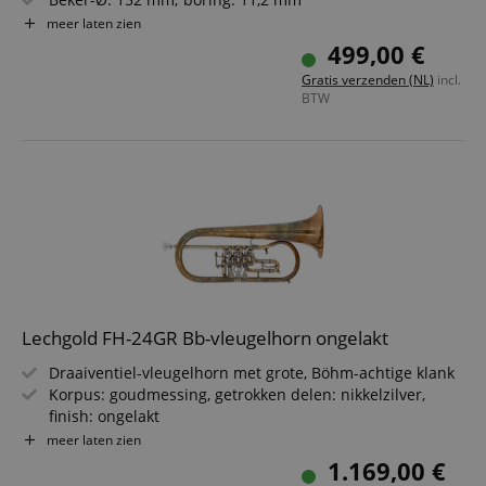
Incl. mondstuk
meer laten zien
Incl. lichtkoffer met rugzakriemen (verstelbaar)
499,00 €
Uiterlijk en kleur kunnen productietechnisch afwijken.
Gratis verzenden (NL)
incl.
BTW
Lechgold FH-24GR Bb-vleugelhorn ongelakt
Draaiventiel-vleugelhorn met grote, Böhm-achtige klank
Korpus: goudmessing, getrokken delen: nikkelzilver,
finish: ongelakt
Klankbeker-Ø: 160 mm; boring: 10,5 mm
meer laten zien
Tooncompensatie op de 3e ventielschuif, originele
1.169,00 €
Minibal-kogelgewrichten