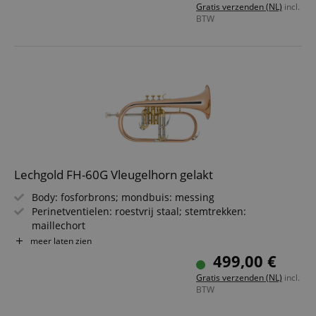
Gratis verzenden (NL)
incl.
Incl. mondstuk & lichte koffer met verstelbare
BTW
rugzakriemen
Uiterlijk en kleur kunnen door productie afwijken.
Lechgold FH-60G Vleugelhorn gelakt
Body: fosforbrons; mondbuis: messing
Perinetventielen: roestvrij staal; stemtrekken:
maillechort
Beker-Ø: 152 mm; boring: 11,2 mm
meer laten zien
Triggerhefboom met minibal-scharnier op het 3e ventiel
499,00 €
Incl. mondstuk
Gratis verzenden (NL)
incl.
Incl. lichtgewicht koffer met rugzakriemen (verstelbaar)
BTW