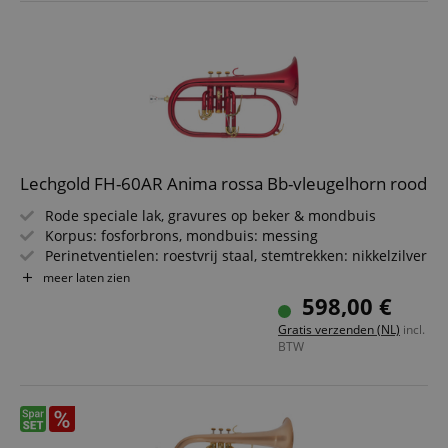
Lechgold FH-60AR Anima rossa Bb-vleugelhorn rood
Rode speciale lak, gravures op beker & mondbuis
Korpus: fosforbrons, mondbuis: messing
Perinetventielen: roestvrij staal, stemtrekken: nikkelzilver
Beker-Ø: 152 mm; boring: 11,2 mm
meer laten zien
3 waterkleppen, triggerhendel met minibal-scharnier op
598,00 €
het 3e ventiel
Gratis verzenden (NL)
incl.
Inclusief mondstuk Klier Exclusive 3C A 28H A2 (Karl
BTW
Hanspeter Signature) & lichtgewicht koffer