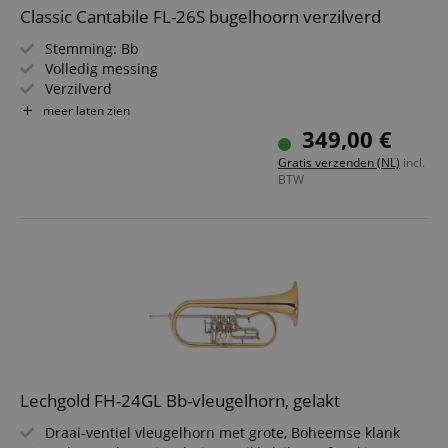
Classic Cantabile FL-26S bugelhoorn verzilverd
Stemming: Bb
Volledig messing
Verzilverd
Klankbel: 152 mm
meer laten zien
Boring: 11,2 mm
349,00 €
USA-schacht
Gratis verzenden (NL)
incl.
Met lichtgewicht koffer en mondstuk
BTW
Lechgold FH-24GL Bb-vleugelhorn, gelakt
Draai-ventiel vleugelhorn met grote, Boheemse klank