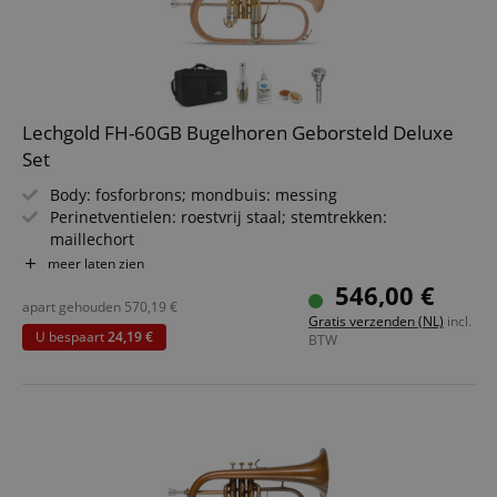
Lechgold FH-60GB Bugelhoren Geborsteld Deluxe
Set
Body: fosforbrons; mondbuis: messing
Perinetventielen: roestvrij staal; stemtrekken:
maillechort
Beker-Ø: 152 mm; boring: 11,2 mm
meer laten zien
Triggerhendel met minibal-scharnier op het 3e ventiel
546,00 €
Incl. Klier mondstuk (USA 3C) en onderhoudsaccessoires
apart gehouden
570,19
€
Gratis verzenden (NL)
incl.
Incl. lichtgewicht koffer met verstelbare rugzakbanden
U bespaart
24,19 €
BTW