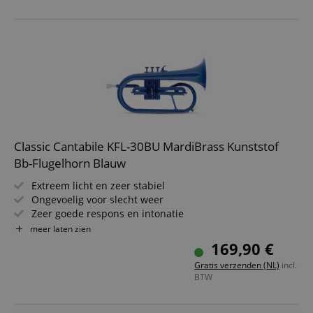
Classic Cantabile KFL-30BU MardiBrass Kunststof
Bb-Flugelhorn Blauw
Extreem licht en zeer stabiel
Ongevoelig voor slecht weer
Zeer goede respons en intonatie
USA-schacht
meer laten zien
Materiaal: ABS kunststof
169,90 €
Incl. gigbag en mondstuk
Gratis verzenden (NL)
incl.
Kleur van het mondstuk kan afwijken
BTW