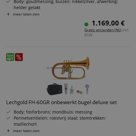
Body: goudmessing, buizen: nikkelzilver, afwerking:
helder gelakt
Beker-Ø: 160 mm; boring: 10,5 mm
meer laten zien
Tooncompensatie op het 3e ventiel, Minibal-scharnieren
1.169,00 €
Alleen één steun op de beker (vingerhaak)
Gratis verzenden (NL)
incl.
Inclusief mondstuk & lichtkoffer met verstelbare
BTW
rugzakriemen
Lechgold FH-60GR onbewerkt bugel deluxe set
Body: fosforbrons; mondbuis: messing
Perinetventielen: roestvrij staal; stemtrekken:
maillechort
Beker-Ø: 152 mm; boring: 11,2 mm
meer laten zien