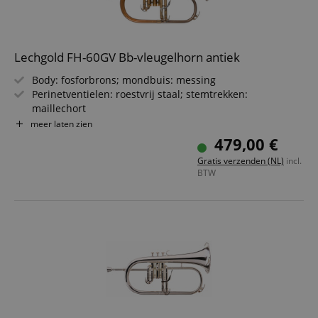
Lechgold FH-60GV Bb-vleugelhorn antiek
Body: fosforbrons; mondbuis: messing
Perinetventielen: roestvrij staal; stemtrekken:
maillechort
Beker-Ø: 152 mm; boring: 11,2 mm
meer laten zien
Triggerhendel met minibal-scharnier op het 3e ventiel
479,00 €
Incl. mondstuk & lichtgewicht koffer met verstelbare
Gratis verzenden (NL)
incl.
rugzakbanden
BTW
Uiterlijk en kleur kunnen productietechnisch afwijken.