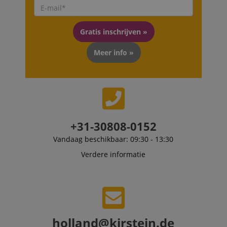
_uetsid
1 dag
This cookie is
Microsoft
used by Bing to
Corporation
determine wha
.kirstein.nl
ads should be
Gratis inschrijven »
shown that ma
be relevant to 
end user perus
Meer info »
the site.
FPLC
.kirstein.nl
20 uur
scarab.visitor
Emarsys
11 maanden
This cookie is
.kirstein.nl
4 weken
used to track
visitors for the
purpose of
delivering
+31-30808-0152
personalized
product
recommendatio
Vandaag beschikbaar: 09:30 - 13:30
and advertising
Verdere informatie
holland@kirstein.de