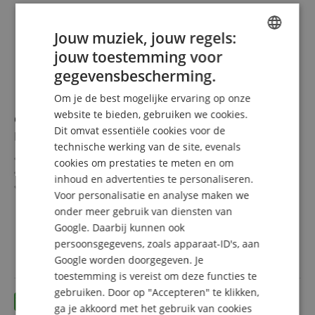
Jouw muziek, jouw regels:
jouw toestemming voor
ENGLISH
gegevensbescherming.
GERMAN
Om je de best mogelijke ervaring op onze
DUTCH
website te bieden, gebruiken we cookies.
Classic Cantabile KFL-30MB MardiBrass Kunststof
Dit omvat essentiële cookies voor de
FRENCH
Bb-Flugelhorn Mat-blauw
technische werking van de site, evenals
ITALIAN
Extreem licht en zeer stabiel
cookies om prestaties te meten en om
Ongevoelig voor slecht weer
inhoud en advertenties te personaliseren.
SPANISH
Zeer goede respons en intonatie
Voor personalisatie en analyse maken we
USA-schacht
meer laten zien
onder meer gebruik van diensten van
Materiaal: ABS kunststof
169,90 €
Google. Daarbij kunnen ook
Incl. gigbag en mondstuk
Gratis verzenden (NL)
incl.
Kleur van het mondstuk kan afwijken
persoonsgegevens, zoals apparaat-ID's, aan
BTW
Google worden doorgegeven. Je
toestemming is vereist om deze functies te
gebruiken. Door op "Accepteren" te klikken,
ga je akkoord met het gebruik van cookies