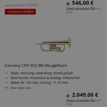
Triggerhendel met minibal-scharnier op het 3e ventiel
546,00 €
Incl. Klier mondstuk (USA 3C) en onderhoudsaccessoires
apart gehouden
570,90
€
Gratis verzenden (NL)
incl.
Incl. lichtgewicht koffer met verstelbare rugzakbanden
U bespaart
24,90 €
BTW
Uiterlijk en kleur kunnen productietechnisch afwijken.
Cerveny CFH 502 Bb Vleugelhorn
Body: messing; afwerking: blank gelakt
Mechaniek, mondstuk & beslag: nikkelzilver
Beker-Ø: 160 mm; boring: 11,10 mm
Minibal-scharnieren; trigger op 3e klepstreek
meer laten zien
2 waterkleppen; notenhouder
2.049,00 €
Inclusief mondstuk & koffer
Gratis verzenden (NL)
incl.
BTW