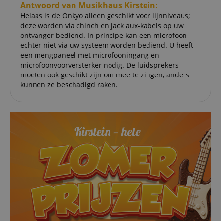
amazon-pay-
Sessie
This cook
Amazon
Antwoord van Musikhaus Kirstein:
connectedAuth
associat
www.kirstein.nl
Helaas is de Onkyo alleen geschikt voor lijnniveaus;
Amazon 
is used t
deze worden via chinch en jack aux-kabels op uw
facilitate
ontvanger bediend. In principe kan een microfoon
authenti
echter niet via uw systeem worden bediend. U heeft
and pay
transact
een mengpaneel met microfooningang en
securely.
microfoonvoorversterker nodig. De luidsprekers
session-token
11 maanden
This cook
Amazon
moeten ook geschikt zijn om mee te zingen, anders
4 weken
used to 
.amazon.com
kunnen ze beschadigd raken.
an anon
user ses
the serve
sid_key
www.kirstein.nl
Sessie
This cook
used for
maintain
session 
across p
requests
Naam
Aanbieder /
Aanbieder / Domein
V
Naam
Vervaldatum
Omschrijving
Domein
Aanbieder
Naam
Vervaldatum
Omschrijving
CrossDomainCookieScriptConsent_389
.crossdomain.cookie-
/ Domein
script.com
scarab.mayAdd
Sessie
This cookie is
Emarsys