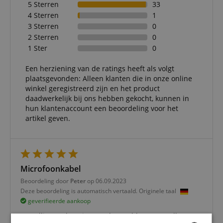
5 Sterren
33
4 Sterren
1
3 Sterren
0
2 Sterren
0
1 Ster
0
Een herziening van de ratings heeft als volgt
plaatsgevonden: Alleen klanten die in onze online
winkel geregistreerd zijn en het product
daadwerkelijk bij ons hebben gekocht, kunnen in
hun klantenaccount een beoordeling voor het
artikel geven.
Microfoonkabel
Beoordeling door
Peter
op 06.09.2023
Deze beoordeling is automatisch vertaald. Originele taal
geverifieerde aankoop
Bestelling en levering zonder problemen. Snelle