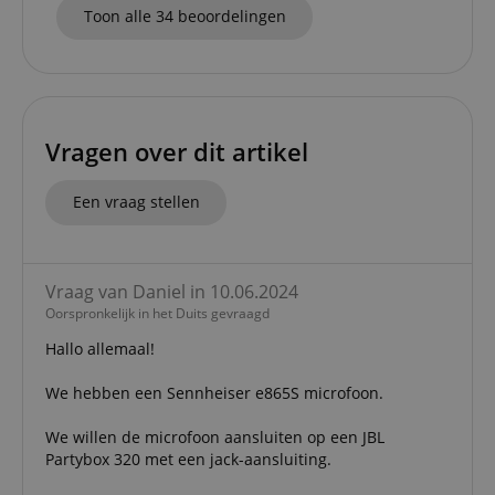
Toon alle 34 beoordelingen
Strikt noodzakelijk
Prestatie
Gericht op
Functionaliteit
Niet-geclassificeerd
Vragen over dit artikel
Strikt noodzakelijke cookies maken
kernfunctionaliteit van de website mogelijk, zoals
gebruikersaanmelding en accountbeheer. Zonder
Een vraag stellen
strikt noodzakelijke cookies kan de website niet
correct worden gebruikt.
Aanbieder /
Naam
Vervaldatum
Omschri
Domein
Vraag van Daniel in 10.06.2024
CookieScriptConsent
1 jaar 1
Deze coo
Oorspronkelijk in het Duits gevraagd
CookieScript
maand
wordt ge
.kirstein.nl
door de 
Hallo allemaal!
Script.c
om de
cookiev
We hebben een Sennheiser e865S microfoon.
van bezo
onthoud
We willen de microfoon aansluiten op een JBL
cookieb
Cookie-S
Partybox 320 met een jack-aansluiting.
moet cor
werken.