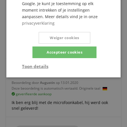
Google. Je kunt je toestemming op elk
moment intrekken of je instellingen
aanpassen. Meer details vind je in onze
Klanttevredenheid
privacyverklaring
Beoordeling door
Helmut
op 13.04.2020
Deze beoordeling is automatisch vertaald. Originele taal
geverifieerde aankoop
Weiger cookies
Eerder gekochte artikelen van Musikhaus Kirstein
voldeden aan al mijn gewenste criteria.
Accepteer cookies
Toon details
Microfonkabel
Strikt
Prestatie
Gericht op
noodzakelijk
Beoordeling door
Augustin
op 13.01.2020
Deze beoordeling is automatisch vertaald. Originele taal
geverifieerde aankoop
Ik ben erg blij met de microfoonkabel, hij werd ook
Functionaliteit
Niet-
snel geleverd!
geclassificeerd