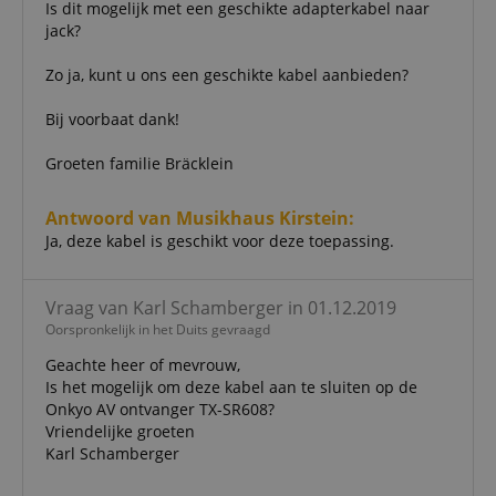
Is dit mogelijk met een geschikte adapterkabel naar
session-id-apay
11 maanden
This cook
Amazon
jack?
4 weken
used to
.amazon.com
the user
on the w
Zo ja, kunt u ons een geschikte kabel aanbieden?
particula
relation 
payment 
Bij voorbaat dank!
Google Privacy Policy
ensuring
and effe
checkou
Groeten familie Bräcklein
experien
FPGSID
.kirstein.nl
29 minuten
This cook
Antwoord van Musikhaus Kirstein:
57 seconden
used to 
user sess
Ja, deze kabel is geschikt voor deze toepassing.
across p
requests
apay-session-set
11 maanden
This cook
Amazon.com
Vraag van Karl Schamberger in 01.12.2019
4 weken
by Amaz
Inc.
Oorspronkelijk in het Duits gevraagd
Session 
www.kirstein.nl
are used
server to
Geachte heer of mevrouw,
informat
Is het mogelijk om deze kabel aan te sluiten op de
about us
Onkyo AV ontvanger TX-SR608?
activitie
can easil
Vriendelijke groeten
where th
Karl Schamberger
off on th
pages.