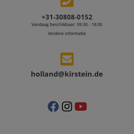
used by Bing to
Corporation
determine wha
.kirstein.nl
ads should be
+31-30808-0152
shown that ma
be relevant to 
end user perus
Vandaag beschikbaar: 09:30 - 18:00
the site.
Verdere informatie
FPLC
.kirstein.nl
20 uur
scarab.visitor
Emarsys
11 maanden
This cookie is
.kirstein.nl
4 weken
used to track
visitors for the
purpose of
delivering
personalized
product
holland@kirstein.de
recommendatio
and advertising