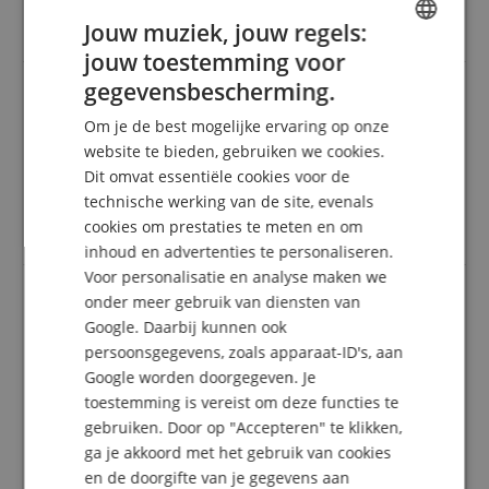
levering, originele kabelverpakking.
Goede ervaring met Kirstein tot nu toe
Jouw muziek, jouw regels:
jouw toestemming voor
ENGLISH
gegevensbescherming.
GERMAN
Ik ben zeer tevreden
Om je de best mogelijke ervaring op onze
DUTCH
website te bieden, gebruiken we cookies.
Beoordeling door
Christos
op 29.12.2020
Dit omvat essentiële cookies voor de
Deze beoordeling is automatisch vertaald. Originele taal
FRENCH
geverifieerde aankoop
technische werking van de site, evenals
ITALIAN
cookies om prestaties te meten en om
super
inhoud en advertenties te personaliseren.
SPANISH
Voor personalisatie en analyse maken we
onder meer gebruik van diensten van
Google. Daarbij kunnen ook
Professioneel
persoonsgegevens, zoals apparaat-ID's, aan
Beoordeling door
Peter
op 17.05.2020
Google worden doorgegeven. Je
Deze beoordeling is automatisch vertaald. Originele taal
geverifieerde aankoop
toestemming is vereist om deze functies te
gebruiken. Door op "Accepteren" te klikken,
Ziet er erg professioneel uit, erg zacht en niet flexibel.
ga je akkoord met het gebruik van cookies
Verbindingen ook zeer professioneel.
en de doorgifte van je gegevens aan