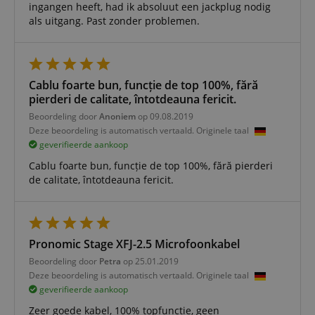
ingangen heeft, had ik absoluut een jackplug nodig
als uitgang. Past zonder problemen.
Strikt noodzakelijk
Prestatie
Gericht op
Functionaliteit
Niet-geclassificeerd
Cablu foarte bun, funcție de top 100%, fără
pierderi de calitate, întotdeauna fericit.
Strikt noodzakelijke cookies maken
Beoordeling door
Anoniem
op 09.08.2019
kernfunctionaliteit van de website mogelijk, zoals
Deze beoordeling is automatisch vertaald. Originele taal
gebruikersaanmelding en accountbeheer. Zonder
strikt noodzakelijke cookies kan de website niet
geverifieerde aankoop
correct worden gebruikt.
Cablu foarte bun, funcție de top 100%, fără pierderi
Aanbieder /
de calitate, întotdeauna fericit.
Naam
Vervaldatum
Omschri
Domein
CookieScriptConsent
1 jaar 1
Deze coo
CookieScript
maand
wordt ge
.kirstein.nl
door de 
Script.c
Pronomic Stage XFJ-2.5 Microfoonkabel
om de
cookiev
Beoordeling door
Petra
op 25.01.2019
van bezo
Deze beoordeling is automatisch vertaald. Originele taal
onthoud
cookieb
geverifieerde aankoop
Cookie-S
moet cor
Zeer goede kabel, 100% topfunctie, geen
werken.