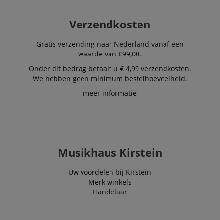
_uetsid
1 dag
This cookie is
Microsoft
used by Bing to
Corporation
determine wha
.kirstein.nl
Verzendkosten
ads should be
shown that ma
be relevant to 
Gratis verzending naar Nederland vanaf een
end user perus
the site.
waarde van €99,00.
FPLC
.kirstein.nl
20 uur
Onder dit bedrag betaalt u € 4,99 verzendkosten.
We hebben geen minimum bestelhoeveelheid.
scarab.visitor
Emarsys
11 maanden
This cookie is
.kirstein.nl
4 weken
used to track
meer informatie
visitors for the
purpose of
delivering
personalized
product
recommendatio
and advertising
Musikhaus Kirstein
Uw voordelen bij Kirstein
Merk winkels
Handelaar