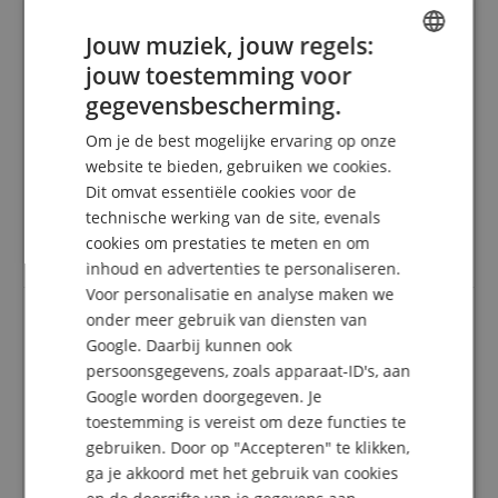
4 Sterren
1
3 Sterren
0
Jouw muziek, jouw regels:
2 Sterren
0
jouw toestemming voor
ENGLISH
1 Ster
0
gegevensbescherming.
GERMAN
Een herziening van de ratings heeft als volgt
Om je de best mogelijke ervaring op onze
plaatsgevonden: Alleen klanten die in onze online
DUTCH
website te bieden, gebruiken we cookies.
winkel geregistreerd zijn en het product
Dit omvat essentiële cookies voor de
FRENCH
daadwerkelijk bij ons hebben gekocht, kunnen in
technische werking van de site, evenals
hun klantenaccount een beoordeling voor het
ITALIAN
artikel geven.
cookies om prestaties te meten en om
inhoud en advertenties te personaliseren.
SPANISH
Voor personalisatie en analyse maken we
onder meer gebruik van diensten van
Google. Daarbij kunnen ook
xlr kabel
persoonsgegevens, zoals apparaat-ID's, aan
Beoordeling door
l.f.
op 24.02.2022
Google worden doorgegeven. Je
geverifieerde aankoop
toestemming is vereist om deze functies te
een geweldige kabel voor een lage prijs. zelfs
gebruiken. Door op "Accepteren" te klikken,
aliexpress kan hier niet aan tippen. goed bezig
ga je akkoord met het gebruik van cookies
mensen!!! deze muziek winkel is top!!