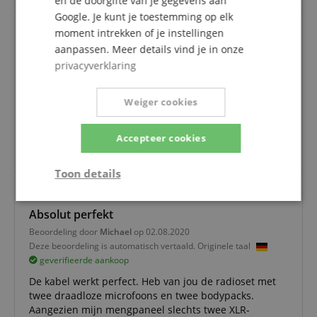
en de doorgifte van je gegevens aan
Google. Je kunt je toestemming op elk
moment intrekken of je instellingen
aanpassen. Meer details vind je in onze
Goede kwaliteit, goedkoop en snel
privacyverklaring
Beoordeling door
Klaus
op 18.03.2021
Deze beoordeling is automatisch vertaald. Originele taal
geverifieerde aankoop
Weiger cookies
De levering werd zoals altijd snel voltooid. De
goederen zijn van zeer goede kwaliteit. Steeds weer
Accepteer cookies
met plezier.
Toon details
Strikt
Prestatie
Gericht op
Absolut perfekt
noodzakelijk
Beoordeling door
Michael
op 02.08.2020
Deze beoordeling is automatisch vertaald. Originele taal
geverifieerde aankoop
Functionaliteit
Niet-
geclassificeerd
De kabel werkt perfect. Heb van jou de radioset met
twee draadloze microfoons en twee bodypacks.
Aangezien mijn mengpaneel slechts twee XLR-