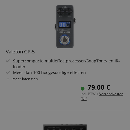
Valeton GP-5
Supercompacte multieffectprocessor/SnapTone- en IR-
loader
Meer dan 100 hoogwaardige effecten
Ondersteunt het laden van IR's van derden, maximaal 20
meer laten zien
te bewaren
79,00 €
SnapTone-technologie voor het converteren van NAM-
incl. BTW +
Verzendkosten
bestanden
(NL)
100 patch-slots (50 fabrieks-patches)
Echte stereoverwerking