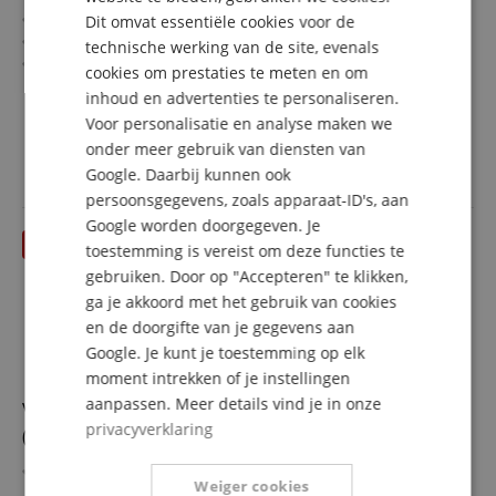
24-bit signaalverwerking met 44,1 kHz
Dit omvat essentiële cookies voor de
FRENCH
Geavanceerde digitale modelleertechnologie
technische werking van de site, evenals
ITALIAN
Meer dan 140 hoogwaardige effecten
cookies om prestaties te meten en om
45 legendarische gitaar-/bas-/akoestische
meer laten zien
inhoud en advertenties te personaliseren.
SPANISH
versterkertypen
118,00 €
Voor personalisatie en analyse maken we
40 fabrieks-IR-boxen
Gratis verzenden (NL)
incl.
onder meer gebruik van diensten van
Hoogwaardige looper en 100 hoogwaardige drum-
BTW
Google. Daarbij kunnen ook
patterns
persoonsgegevens, zoals apparaat-ID's, aan
Google worden doorgegeven. Je
toestemming is vereist om deze functies te
gebruiken. Door op "Accepteren" te klikken,
ga je akkoord met het gebruik van cookies
en de doorgifte van je gegevens aan
Google. Je kunt je toestemming op elk
moment intrekken of je instellingen
aanpassen. Meer details vind je in onze
Valeton GP-200X Multi-Effekt-Prozessor - Retoure
privacyverklaring
(Zustand: sehr gut)
HD-Modellierungstechnologie auf der neuen digitalen
Weiger cookies
Plattform