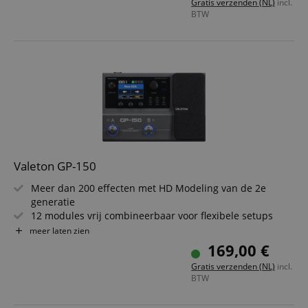
Gratis verzenden (NL)
incl.
BTW
Valeton GP-150
Meer dan 200 effecten met HD Modeling van de 2e
generatie
12 modules vrij combineerbaar voor flexibele setups
SnapTone, NAM en IR Loader voor moderne sounds
meer laten zien
Looper tot 180 s en drum machine met 100 patterns
169,00 €
6-In/4-Out audio-interface met USB-C en Bluetooth
Gratis verzenden (NL)
incl.
Accu voor meer dan 6 uur en 2,4" kleurendisplay
BTW