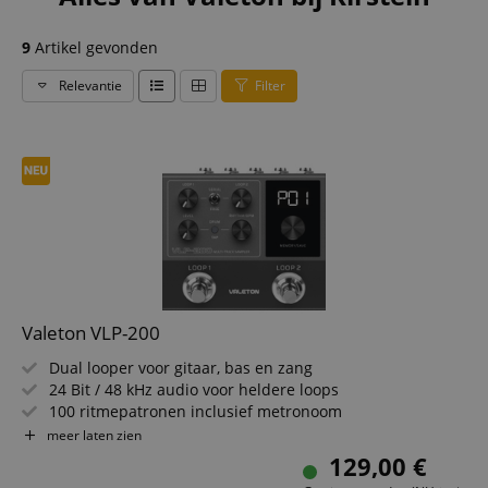
9
Artikel gevonden
Relevantie
Filter
Valeton VLP-200
Dual looper voor gitaar, bas en zang
24 Bit / 48 kHz audio voor heldere loops
100 ritmepatronen inclusief metronoom
99 projecten en tot 7 uur opname
meer laten zien
SERIAL- en FREE-modus voor twee loops
129,00 €
MIDI, USB-C, koptelefoon- en stereo-I/O