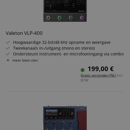
Valeton VLP-400
Hoogwaardige 32-bit/48 kHz opname en weergave
Tweekanaals in-/uitgang (mono en stereo)
Ondersteunt instrument- en microfooningang via combo
XLR/TS-aansluiting
meer laten zien
Synchroniseert via MIDI (IN/OUT) met externe apparaten
199,00 €
Onafhankelijke voetschakelaarbediening voor LOOP 1 en
Gratis verzenden (NL)
incl.
LOOP 2
BTW
7 effecten via een toewijsbare voetschakelaar