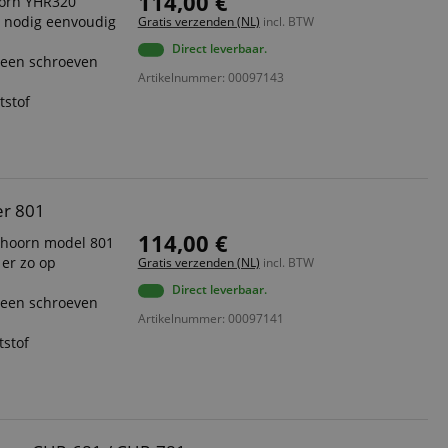
114,00 €
oorn YHR320
n nodig eenvoudig
Gratis verzenden (NL)
incl. BTW
Direct leverbaar.
 geen schroeven
Artikelnummer: 00097143
tstof
er 801
114,00 €
lhoorn model 801
 er zo op
Gratis verzenden (NL)
incl. BTW
Direct leverbaar.
 geen schroeven
Artikelnummer: 00097141
tstof