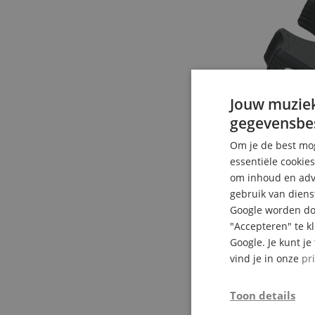
Jouw muziek
gegevensbe
Om je de best mog
essentiële cookie
om inhoud en adve
gebruik van diens
Google worden doo
"Accepteren" te k
Google. Je kunt j
vind je in onze
pr
Toon details