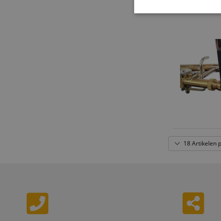
Strikt
noodzakelijk
Str
Strikt noodzakelijke
Zonder strikt noodzak
Naam
18 Artikelen 
CookieScriptConse
session-id-apay
FPGSID