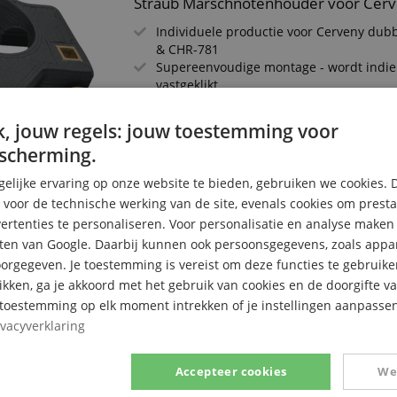
Straub Marschnotenhouder voor Cer
Individuele productie voor Cerveny du
& CHR-781
Supereenvoudige montage - wordt indi
vastgeklikt
Innovatieve 3D-print - geen solderen &
nodig
, jouw regels: jouw toestemming voor
Materiaal: Hoogwaardig 3D-geprint kuns
scherming.
Kwaliteitsproduct Made in Germany
Marschstok niet inbegrepen
elijke ervaring op onze website te bieden, gebruiken we cookies. 
s voor de technische werking van de site, evenals cookies om prest
rtenties te personaliseren. Voor personalisatie en analyse make
Straub Protector Trombone Yamaha 
ten van Google. Daarbij kunnen ook persoonsgegevens, zoals appar
Individuele, perfect passende producti
rgegeven. Je toestemming is vereist om deze functies te gebruike
trombone YSL350 C
likken, ga je akkoord met het gebruik van cookies en de doorgifte v
Meer draagcomfort, prettigere speelposi
e toestemming op elk moment intrekken of je instellingen aanpassen
Ontlasting van handrug, onderarm en n
ivacyverklaring
Materiaal: Hoogwaardig, 3D-geprint kuns
Protector wordt stevig vastgeklikt - mon
gereedschap/schroeven
Accepteer cookies
We
Kwaliteitsproduct Made in Germany