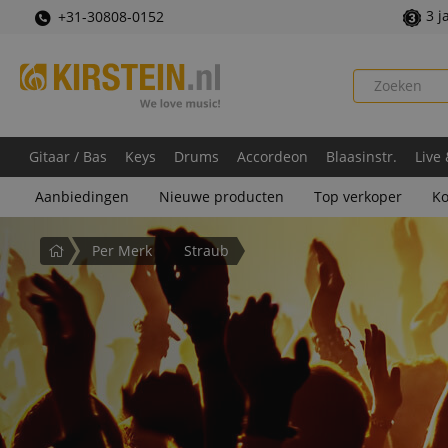
3 j
+31-30808-0152
Gitaar / Bas
Keys
Drums
Accordeon
Blaasinstr.
Live
Aanbiedingen
Nieuwe producten
Top verkoper
Ko
Startpagina
Per Merk
Straub