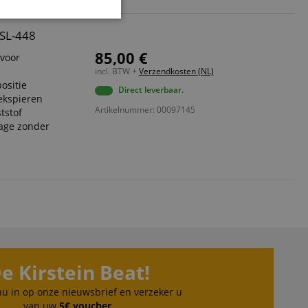
Niet-
geclassificeerd
SL-448
85,00 €
 voor
incl. BTW +
Verzendkosten (NL)
ositie
Direct leverbaar.
ekspieren
Artikelnummer: 00097145
tstof
tage zonder
eerd
g en accountbeheer.
ript.com-service om
den. De
ect werken.
 on the website,
e Kirstein Beat!
 ensuring a secure
 nu in op onze nieuwsbrief en verzeker u
te across page
van uw
5€ voucher
.