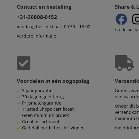
Contact en bestelling
Share & 
apay-session-set
+31-30808-0152
amazon-pay-
Vandaag beschikbaar: 09:30 - 18:00
op de socia
connectedAuth
Verdere informatie
session-token
sid_key
Naam
Voordelen in één oogopslag
Verzend
Naam
Naam
CrossDomainCookie
Aa
Naam
3 jaar garantie
Gratis ver
Do
_ga
scarab.mayAdd
30 dagen geld terug
een waarde
sid
ww
Prijsmatchgarantie
Onder dit b
Trusted Shops certificaat
verzendkos
language
FPID
.ki
Geen minimum orders
minimum be
Groot assortiment
test_cookie
Go
Gedetailleerde beschrijvingen
meer infor
.d
_ga_2Y66LKC5QL