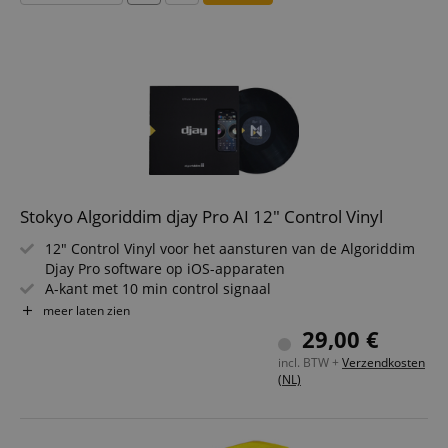
Stokyo Algoriddim djay Pro AI 12" Control Vinyl
12" Control Vinyl voor het aansturen van de Algoriddim
Djay Pro software op iOS-apparaten
A-kant met 10 min control signaal
B-kant voor het afspelen van geïsoleerde stems (Original,
meer laten zien
Instrumental, Acapella)
29,00 €
Twee draaitafels en een iPhone - maakt laptops,
incl. BTW +
Verzendkosten
computers of harde schijven in de DJ-setup overbodig
(NL)
Zichtbare tijdmarkeringen in minuten verdeeld op de
Control Vinyl