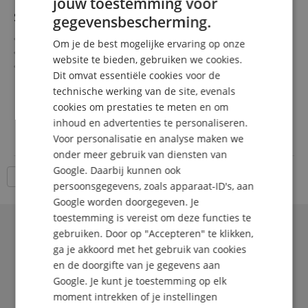
jouw toestemming voor
ENGLISH
Stokyo Record Runner Platenspeler Blauw
gegevensbescherming.
GERMAN
Ultrafijne pitchregelknop (+/- 8%)
Om je de best mogelijke ervaring op onze
Weergave van vinyl met 33 1/3 RPM
DUTCH
website te bieden, gebruiken we cookies.
Motor, versterker & luidspreker zijn ingebouwd
Dit omvat essentiële cookies voor de
FRENCH
Automatische stopfunctie aan het einde van de plaat
meer laten zien
technische werking van de site, evenals
Aan/uit-schakelaar met twee snelheden
89,00 €
ITALIAN
cookies om prestaties te meten en om
Batterijduur: 90 min (2 x AAA alkaline batterijen)
incl. BTW +
Verzendkosten
Stylus en cartridge systeem van Audio Technica
inhoud en advertenties te personaliseren.
SPANISH
(NL)
Voor personalisatie en analyse maken we
onder meer gebruik van diensten van
Google. Daarbij kunnen ook
18 Artikelen per pagina
persoonsgegevens, zoals apparaat-ID's, aan
Google worden doorgegeven. Je
toestemming is vereist om deze functies te
gebruiken. Door op "Accepteren" te klikken,
ga je akkoord met het gebruik van cookies
en de doorgifte van je gegevens aan
Google. Je kunt je toestemming op elk
moment intrekken of je instellingen