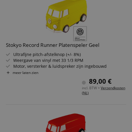
Stokyo Record Runner Platenspeler Geel
Ultrafijne pitch-afstelknop (+/- 8%)
Weergave van vinyl met 33 1/3 RPM
Motor, versterker & luidspreker zijn ingebouwd
Automatische stopfunctie aan het einde van de plaat
meer laten zien
Aan/uit-schakelaar met twee snelheden
89,00 €
Batterijduur: 90 min (2 x AAA alkaline batterijen)
incl. BTW +
Verzendkosten
Stylus en cartridge systeem van Audio Technica
(NL)