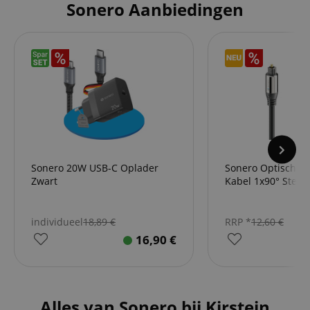
Sonero Aanbiedingen
Sonero 20W USB-C Oplader
Sonero Optische S
Zwart
Kabel 1x90° Stekk
individueel
18,89
€
RRP *
12,60
€
16,90
€
Alles van Sonero bij Kirstein