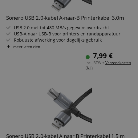
Sonero USB 2.0-kabel A-naar-B Printerkabel 3,0m
USB 2.0 met tot 480 MB/s gegevensoverdracht
USB-A naar USB-B voor printers en randapparatuur
Robuuste afwerking voor dagelijks gebruik
Verfijnde uitstraling in space grey/zwart
meer laten zien
Betrouwbare verbinding voor kantoor en thuis
7,99 €
Kabellengte: 3,0m
incl. BTW +
Verzendkosten
(NL)
Sonero USB 2.0-kabel A naar B Printerkabel 1,5 m