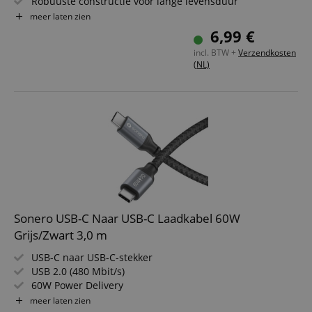
Robuuste constructie voor lange levensduur
Elegante vormgeving in space grey/zwart
meer laten zien
Ideaal voor pc, laptop, harde schijven en accessoires
6,99 €
1,5m kabellengte
incl. BTW +
Verzendkosten
(NL)
Sonero USB-C Naar USB-C Laadkabel 60W
Grijs/Zwart 3,0 m
USB-C naar USB-C-stekker
USB 2.0 (480 Mbit/s)
60W Power Delivery
Kleur: Grijs/Zwart
meer laten zien