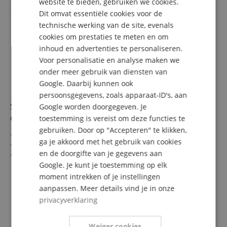
website te bieden, gebruiken we cookies.
Dit omvat essentiële cookies voor de
FRENCH
technische werking van de site, evenals
ITALIAN
cookies om prestaties te meten en om
inhoud en advertenties te personaliseren.
SPANISH
Voor personalisatie en analyse maken we
onder meer gebruik van diensten van
Google. Daarbij kunnen ook
persoonsgegevens, zoals apparaat-ID's, aan
Sonero USB-C naar USB-C Laadkabel 60W
Google worden doorgegeven. Je
Grijs/Zwart 0,5 m
toestemming is vereist om deze functies te
gebruiken. Door op "Accepteren" te klikken,
USB-C naar USB-C-stekker
ga je akkoord met het gebruik van cookies
USB 2.0 (480 Mbit/s)
en de doorgifte van je gegevens aan
60W Power Delivery
Kleur: Grijs/Zwart
Google. Je kunt je toestemming op elk
meer laten zien
Lengte: 0,5 m
moment intrekken of je instellingen
5,99 €
aanpassen. Meer details vind je in onze
incl. BTW +
Verzendkosten
privacyverklaring
(NL)
Weiger cookies