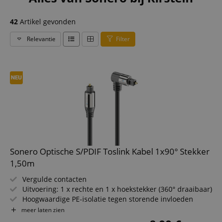
42
Artikel gevonden
Relevantie
Filter
Sonero Optische S/PDIF Toslink Kabel 1x90° Stekker
1,50m
Vergulde contacten
Uitvoering: 1 x rechte en 1 x hoekstekker (360° draaibaar)
Hoogwaardige PE-isolatie tegen storende invloeden
Lengte: 150 cm
meer laten zien