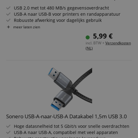
USB 2.0 met tot 480 MB/s gegevensoverdracht
USB-A naar USB-B voor printers en randapparatuur
Robuuste afwerking voor dagelijks gebruik
Stijlvolle look in space grey/zwart
meer laten zien
Betrouwbare verbinding voor kantoor en thuis
5,99 €
Kabellengte 1,5 m
incl. BTW +
Verzendkosten
(NL)
Sonero USB-A-naar-USB-A Datakabel 1,5m USB 3.0
Hoge datasnelheid tot 5 Gbit/s voor snelle overdrachten
USB-A naar USB-A, compatibel met veel apparaten