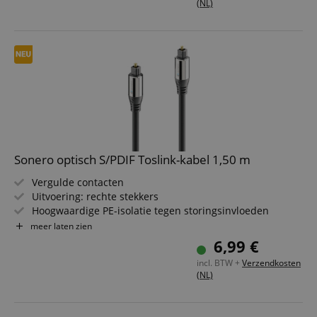
(NL)
Sonero optisch S/PDIF Toslink-kabel 1,50 m
Vergulde contacten
Uitvoering: rechte stekkers
Hoogwaardige PE-isolatie tegen storingsinvloeden
Lengte: 150 cm
meer laten zien
6,99 €
incl. BTW +
Verzendkosten
(NL)