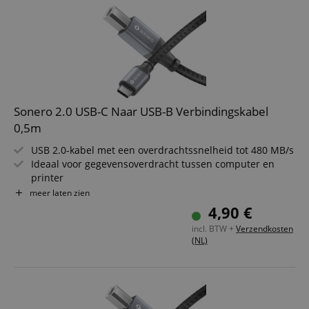
Sonero 2.0 USB-C Naar USB-B Verbindingskabel
0,5m
USB 2.0-kabel met een overdrachtssnelheid tot 480 MB/s
Ideaal voor gegevensoverdracht tussen computer en
printer
USB-C-stekker aan de ene kant, USB-B-stekker aan de
meer laten zien
andere kant
4,90 €
Hoogwaardige, robuuste afwerking voor een lange
incl. BTW +
Verzendkosten
levensduur
(NL)
Stijlvol design in Space Grey, passend in elke omgeving
Lengte: 0,5m