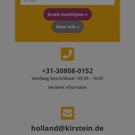
scarab.visitor
Emarsys
11 maanden
This cookie is
.kirstein.nl
4 weken
used to track
visitors for the
Gratis inschrijven »
purpose of
delivering
personalized
Meer info »
product
recommendatio
and advertising
+31-30808-0152
Vandaag beschikbaar: 09:30 - 18:00
Verdere informatie
holland@kirstein.de