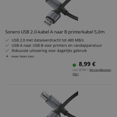
Sonero USB 2.0-kabel A naar B printerkabel 5,0m
USB 2.0 met dataoverdracht tot 480 MB/s
USB-A naar USB-B voor printers en randapparatuur
Robuuste uitvoering voor dagelijks gebruik
Stijlvolle uitstraling in space grey en zwart
meer laten zien
Betrouwbare verbinding voor kantoor en thuis
8,99 €
Kabellengte van 5,0m
incl. BTW +
Verzendkosten
(NL)