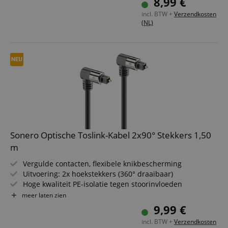
8,99 €
incl. BTW +
Verzendkosten
(NL)
Sonero Optische Toslink-Kabel 2x90° Stekkers 1,50
m
Vergulde contacten, flexibele knikbescherming
Uitvoering: 2x hoekstekkers (360° draaibaar)
Hoge kwaliteit PE-isolatie tegen stoorinvloeden
Lengte: 150 cm
meer laten zien
9,99 €
incl. BTW +
Verzendkosten