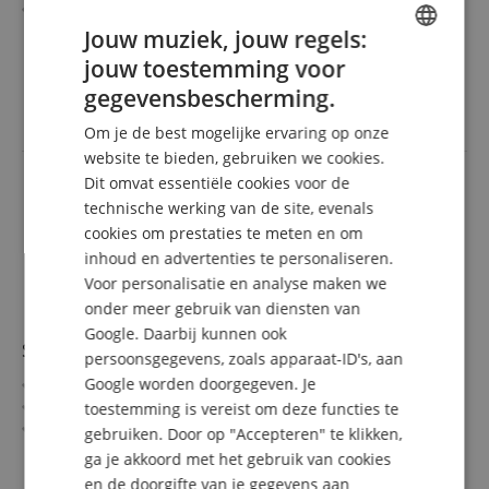
3 helderheidsniveaus
Ook als vloerlamp te gebruiken
meer laten zien
Jouw muziek, jouw regels:
Flexibele zwaannek maakt variabele instelling van de
32,90 €
jouw toestemming voor
ENGLISH
lichtbundel mogelijk
incl. BTW +
Verzendkosten
gegevensbescherming.
Voeding via Li-ion accu, USB of stopcontact mogelijk
(NL)
GERMAN
Om je de best mogelijke ervaring op onze
DUTCH
website te bieden, gebruiken we cookies.
Dit omvat essentiële cookies voor de
FRENCH
technische werking van de site, evenals
ITALIAN
cookies om prestaties te meten en om
inhoud en advertenties te personaliseren.
SPANISH
Voor personalisatie en analyse maken we
onder meer gebruik van diensten van
Google. Daarbij kunnen ook
Showlite PBM-9 Mini-Party-Bal
persoonsgegevens, zoals apparaat-ID's, aan
Google worden doorgegeven. Je
Bewegend RGB-lichteffect
Voeding via USB
toestemming is vereist om deze functies te
Geïntegreerde microfoon voor muziekbesturing
gebruiken. Door op "Accepteren" te klikken,
Stevige kunststof behuizing
meer laten zien
ga je akkoord met het gebruik van cookies
Geschikt voor wand- en plafondmontage
24,90 €
en de doorgifte van je gegevens aan