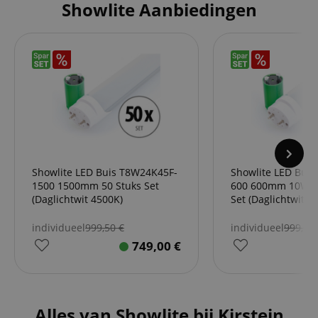
Showlite Aanbiedingen
Showlite LED Buis T8W24K45F-
Showlite LED Bui
1500 1500mm 50 Stuks Set
600 600mm 10Watt
(Daglichtwit 4500K)
Set (Daglichtwit 4
individueel
999,50
€
individueel
999,00
749,00
€
Alles van Showlite bij Kirstein