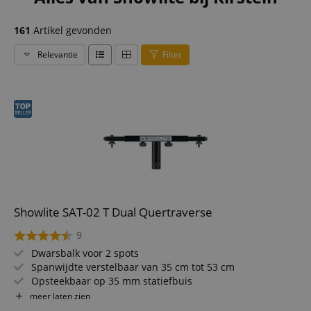
161
Artikel gevonden
Relevantie
Filter
Showlite SAT-02 T Dual Quertraverse
9
Dwarsbalk voor 2 spots
Spanwijdte verstelbaar van 35 cm tot 53 cm
Opsteekbaar op 35 mm statiefbuis
Vleugelmoeren en -schroeven voor gereedschapsloze
meer laten zien
montage