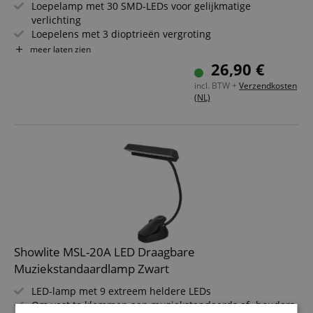
Loepelamp met 30 SMD-LEDs voor gelijkmatige
verlichting
Loepelens met 3 dioptrieën vergroting
Flexibele 35 cm zwanenhals voor een groter werkbereik
meer laten zien
Stevige tafelklem
26,90 €
Ideaal voor werkplaats, laboratorium, modelbouw,
incl. BTW +
Verzendkosten
schoonheidssalon, tandartsen enz.
(NL)
Showlite MSL-20A LED Draagbare
Muziekstandaardlamp Zwart
LED-lamp met 9 extreem heldere LEDs
Om vast te klemmen aan muziekstandaards of -houders