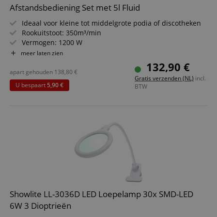
Afstandsbediening Set met 5l Fluid
Ideaal voor kleine tot middelgrote podia of discotheken
Rookuitstoot: 350m³/min
Vermogen: 1200 W
Tankinhoud: 2 liter
meer laten zien
Draadloze afstandsbediening met tot 10m bereik
132,90 €
Voordeelpakket inclusief 5 liter rookvloeistof
apart gehouden
138,80
€
Gratis verzenden (NL)
incl.
U bespaart
5,90 €
BTW
Showlite LL-3036D LED Loepelamp 30x SMD-LED
6W 3 Dioptrieën