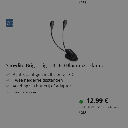
(NL)
Showlite Bright Light 8 LED Bladmuzieklamp
Acht krachtige en efficiënte LEDs
Twee helderheidsstanden
Voeding via batterij of adapter
Bijzonder gelijkmatige verlichting
meer laten zien
Buigzame en flexibele halsen
12,99 €
Inclusief batterijen en USB-kabel
incl. BTW +
Verzendkosten
(NL)