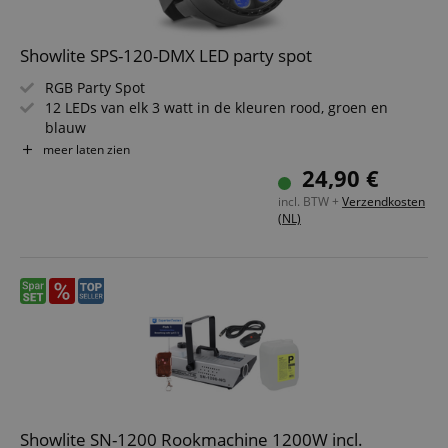
Showlite SPS-120-DMX LED party spot
RGB Party Spot
12 LEDs van elk 3 watt in de kleuren rood, groen en
blauw
17° stralingshoek
meer laten zien
Standalone- of DMX-bediening mogelijk
24,90 €
Veel automatische en muziekprogramma?s inclusief
incl. BTW +
Verzendkosten
strobe-effect
(NL)
Klein, compact & krachtig
Showlite SN-1200 Rookmachine 1200W incl.