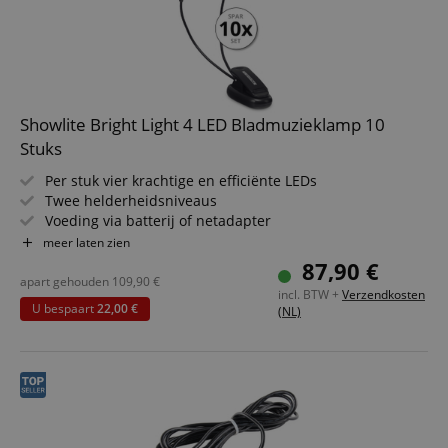
Showlite Bright Light 4 LED Bladmuzieklamp 10
Stuks
Per stuk vier krachtige en efficiënte LEDs
Twee helderheidsniveaus
Voeding via batterij of netadapter
Bijzonder gelijkmatige verlichting
meer laten zien
Buigzame en flexibele zwaanhalzen
87,90 €
Incl. batterijen en USB-kabel
apart gehouden
109,90
€
incl. BTW +
Verzendkosten
U bespaart
22,00 €
(NL)