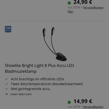
24,90 €
Materiaal: staal
incl. BTW +
Verzendkosten
(NL)
Showlite Bright Light 8 Plus Accu LED
Bladmuzieklamp
Acht krachtige en efficiënte LEDs
Twee kleurtemperaturen (koudwit/warmwit)
Met geïntegreerde accu
Bijzonder gelijkmatige verlichting
meer laten zien
Buigzame en flexibele zwaanhalzen
14,99 €
Extreem sterke bevestigingsklem
incl. BTW +
Verzendkosten
Inclusief USB-kabel