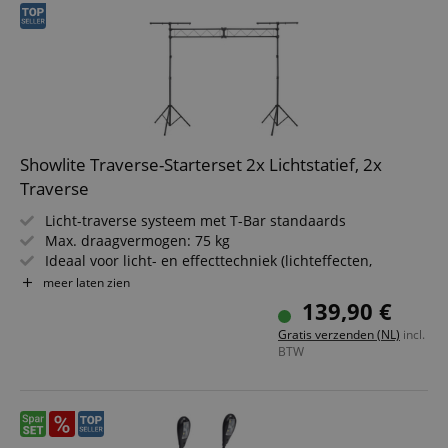
Showlite Traverse-Starterset 2x Lichtstatief, 2x
Traverse
Licht-traverse systeem met T-Bar standaards
Max. draagvermogen: 75 kg
Ideaal voor licht- en effecttechniek (lichteffecten,
rookmachine etc.)
meer laten zien
Verstelbaar in hoogte van 1,50 - 3,00 meter
139,90 €
Kleur: zwart
Gratis verzenden (NL)
incl.
BTW