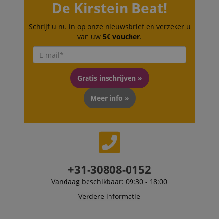
Microsoft
De Kirstein Beat!
used by Bing to
Corporation
determine wha
.kirstein.nl
ads should be
Schrijf u nu in op onze nieuwsbrief en verzeker u
shown that ma
be relevant to 
van uw
5€ voucher
.
end user perus
the site.
FPLC
.kirstein.nl
20 uur
scarab.visitor
Emarsys
11 maanden
This cookie is
Gratis inschrijven »
.kirstein.nl
4 weken
used to track
visitors for the
purpose of
Meer info »
delivering
personalized
product
recommendatio
and advertising
+31-30808-0152
Vandaag beschikbaar: 09:30 - 18:00
Verdere informatie