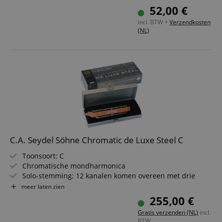
Afgerond kunststofkamlichaam
52,00 €
Nieten en schroeven van roestvrij staal
incl. BTW +
Verzendkosten
(NL)
C.A. Seydel Söhne Chromatic de Luxe Steel C
Toonsoort: C
Chromatische mondharmonica
Solo-stemming: 12 kanalen komen overeen met drie
volledige octaven
meer laten zien
Zeer soepel en stil schuifmechanisme voor fijnzinnig
255,00 €
spel
Gratis verzenden (NL)
incl.
Oranje acryl kamerkorpus
BTW