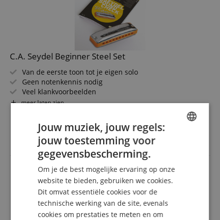
C.A. Seydel Beginner Steel Set
Van de eerste toon tot je eigen solo
Geen notenkennis nodig
Veel klankvoorbeelden
Online multimedia-programma en mp3
meer laten zien
Playbacks om mee te spelen
57,00 €
Met praktische leren hoes
Jouw muziek, jouw regels:
incl. BTW +
Verzendkosten
(NL)
jouw toestemming voor
ENGLISH
gegevensbescherming.
GERMAN
Om je de best mogelijke ervaring op onze
DUTCH
website te bieden, gebruiken we cookies.
Dit omvat essentiële cookies voor de
FRENCH
technische werking van de site, evenals
ITALIAN
cookies om prestaties te meten en om