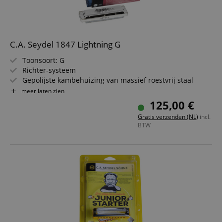
C.A. Seydel 1847 Lightning G
Toonsoort: G
Richter-systeem
Gepolijste kambehuizing van massief roestvrij staal
Glanzende roestvrijstalen klankdeksels met speciale
meer laten zien
1847 gravure
125,00 €
20 gepolijste roestvrijstalen tongen
Gratis verzenden (NL)
incl.
Inclusief etui en microvezel reinigingsdoek
BTW