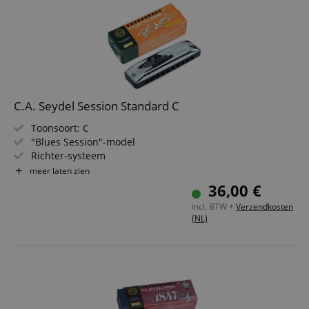
C.A. Seydel Session Standard C
Toonsoort: C
"Blues Session"-model
Richter-systeem
Afgerond kunststof kamlichaam
meer laten zien
Stemplaten van messing
36,00 €
Inclusief leren etui en microvezel reinigingsdoek
incl. BTW +
Verzendkosten
(NL)