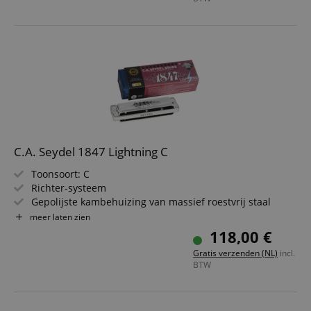
Inclusief microvezel reinigingsdoekje
C.A. Seydel 1847 Lightning C
Toonsoort: C
Richter-systeem
Gepolijste kambehuizing van massief roestvrij staal
Glanzende roestvrijstalen klankdeksels met speciale
meer laten zien
1847 gravure
118,00 €
20 gepolijste roestvrijstalen tongen
Gratis verzenden (NL)
incl.
Inclusief etui en microvezel reinigingsdoek
BTW