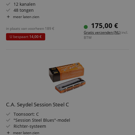
12 kanalen
48 tongen
volledig geventileerd
meer laten zien
Kamerschaal: bruin-getinte acryl kamerschaal
175,00 €
Inclusief microvezel reinigingsdoek
in plaats van voorheen
189
€
Gratis verzenden (NL)
incl.
U bespaart
14,00 €
BTW
C.A. Seydel Session Steel C
Toonsoort: C
"Session Steel Blues"-model
Richter-systeem
Roestvrij dankzij roestvrijstalen tongen
meer laten zien