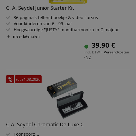
C. A. Seydel Junior Starter Kit
36 pagina's tellend boekje & video cursus
Voor kinderen van 6 - 99 jaar
Hoogwaardige "JUSTY" mondharmonica in C majeur
Met multimedia-software en video's
meer laten zien
39,90 €
incl. BTW +
Verzendkosten
(NL)
tot 31.08.2026
C.A. Seydel Chromatic De Luxe C
Toonsoort: C