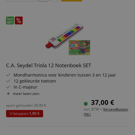
C.A. Seydel Triola 12 Notenboek SET
Mondharmonica voor kinderen tussen 3 en 12 jaar
12 gekleurde toetsen
In C-majeur
Roestvrijstalen tongen
meer laten zien
Inclusief speelhandleiding met de eerste 4 liedjes
37,00 €
Made in Germany
apart gehouden
38,90
€
incl. BTW +
Verzendkosten
Voordeelpakket inclusief "Mijn kleurrijke noten voor
U bespaart
1,90 €
(NL)
piano, keyboard, melodica en triola"