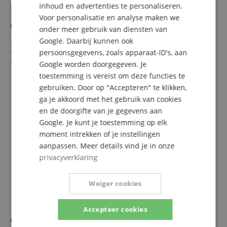
inhoud en advertenties te personaliseren.
SPANISH
Voor personalisatie en analyse maken we
C.A. Seydel Session Steel G
onder meer gebruik van diensten van
Google. Daarbij kunnen ook
Toonsoort: G
"Session Steel Blues"-model
persoonsgegevens, zoals apparaat-ID's, aan
Richter-systeem
Google worden doorgegeven. Je
Roestvrij met roestvrijstalen tongen
meer laten zien
toestemming is vereist om deze functies te
Afgeronde kunststofkam
49,00 €
gebruiken. Door op "Accepteren" te klikken,
Nieten en schroeven van roestvrij staal
ga je akkoord met het gebruik van cookies
incl. BTW +
Verzendkosten
(NL)
en de doorgifte van je gegevens aan
Google. Je kunt je toestemming op elk
moment intrekken of je instellingen
aanpassen. Meer details vind je in onze
privacyverklaring
Weiger cookies
Accepteer cookies
C.A. Seydel 1847 Silver Standard Richter C