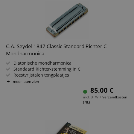
C.A. Seydel 1847 Classic Standard Richter C
Mondharmonica
Diatonische mondharmonica
Standaard Richter-stemming in C
Roestvrijstalen tongplaatjes
Kamlichaam van verzegeld esdoornhout
meer laten zien
Tongplaten van corrosiebestendig Neusilber
85,00 €
Made in Germany
incl. BTW +
Verzendkosten
(NL)