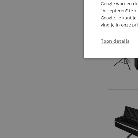
Google worden doo
"Accepteren" te k
Google. Je kunt j
vind je in onze
pr
Toon details
Strikt
noodzakelijk
Str
Strikt noodzakelijke
Zonder strikt noodzak
Naam