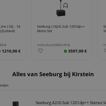
e L16j - 1A
Seeburg L16j/G Sub 1201dp++
S
(Zustand:
Mono Set
S
,00
€
individueel
3631,79
€
i
1210,00
€
3597,00
€
Alles van Seeburg bij Kirstein
onden
Seeburg A2/G Sub 1201dp++ Stereo S