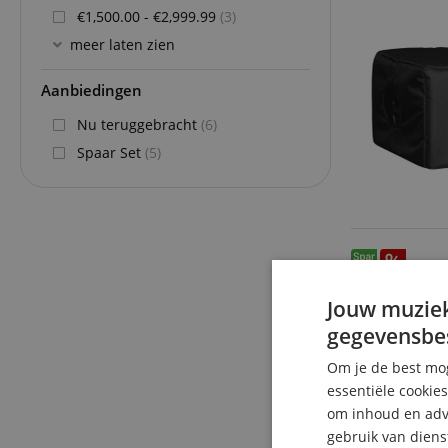
€1,500.00 - €2,999.99
(3)
meer laten zien
Aanbiedingen
Nu teruggebracht
(6)
Spaar Set
(5)
Jouw muziek
gegevensbe
Om je de best mog
essentiële cookie
om inhoud en adve
gebruik van diens