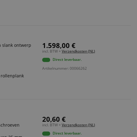
ript.com-service om
den. De
ect werken.
 on the website,
 ensuring a secure
1.598,00 €
te across page
n slank ontwerp
incl. BTW +
Verzendkosten (NL)
ies are used by the
Direct leverbaar.
vities so users can
s pages.
Artikelnummer: 00066262
s used to facilitate
 rollenplank
ely.
 user session by the
n state across page
20,60 €
Omschrijving
 schroeven
incl. BTW +
Verzendkosten (NL)
Direct leverbaar.