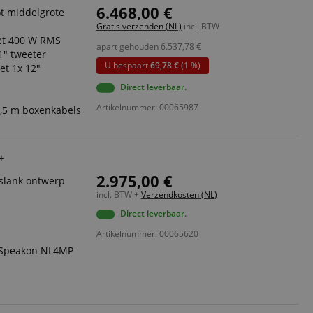
6.468,00 €
ot middelgrote
Gratis verzenden (NL)
incl. BTW
met 400 W RMS
apart gehouden
6.537,78
€
1" tweeter
U bespaart
69,78 €
(1 %)
et 1x 12"
Direct leverbaar.
Artikelnummer: 00065987
 2,5 m boxenkabels
+
2.975,00 €
 slank ontwerp
incl. BTW +
Verzendkosten (NL)
Direct leverbaar.
Artikelnummer: 00065620
2 Speakon NL4MP