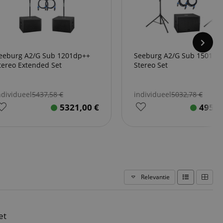
eeburg A2/G Sub 1201dp++
Seeburg A2/G Sub 1501dp
tereo Extended Set
Stereo Set
ndividueel
5437,58
€
individueel
5032,78
€
5321,00
€
4953
Relevantie
et