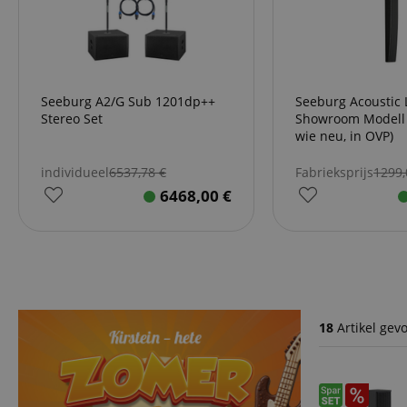
Seeburg A2/G Sub 1201dp++
Seeburg Acoustic Lin
Stereo Set
Showroom Modell 
wie neu, in OVP)
individueel
6537,78
€
Fabrieksprijs
1299
6468,00
€
18
Artikel gev