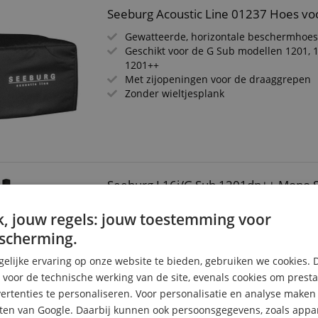
Seeburg Acoustic Line 01237 Hoes vo
Gewatteerde, horizontale beschermhoe
Geschikt voor de G Sub modellen 1201, 
1201++
Met zijopeningen voor de draaggrepen
Zonder wieltjesplank
Seeburg L16j/G Sub 1201dp++ Mono 
Het ultieme Seeburg PA-set voor grote t
, jouw regels: jouw toestemming voor
podia
scherming.
Zuilluidsprekers, Curved: 16x 3" wideba
Belastbaarheid: 320 / 960 Watt AES / pie
elijke ervaring op onze website te bieden, gebruiken we cookies. 
Actieve G Sub 1201dp++ subwoofer met 
s voor de technische werking van de site, evenals cookies om prest
neodymium woofer
Vermogen: 1000 + 2x 500 Watt
rtenties te personaliseren. Voor personalisatie en analyse make
Mono set inclusief afstandsstang, luidsp
ten van Google. Daarbij kunnen ook persoonsgegevens, zoals appar