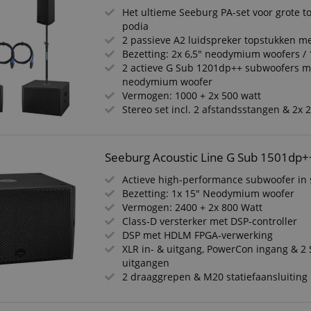
Het ultieme Seeburg PA-set voor grote t
podia
2 passieve A2 luidspreker topstukken 
Bezetting: 2x 6,5" neodymium woofers / 
2 actieve G Sub 1201dp++ subwoofers m
neodymium woofer
Vermogen: 1000 + 2x 500 watt
Stereo set incl. 2 afstandsstangen & 2x
Seeburg Acoustic Line G Sub 1501dp+
Actieve high-performance subwoofer in
Bezetting: 1x 15" Neodymium woofer
Vermogen: 2400 + 2x 800 Watt
Class-D versterker met DSP-controller
DSP met HDLM FPGA-verwerking
XLR in- & uitgang, PowerCon ingang & 
uitgangen
2 draaggrepen & M20 statiefaansluiting