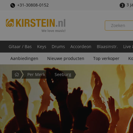
3 j
+31-30808-0152
Gitaar / Bas
Keys
Drums
Accordeon
Blaasinstr.
Live
Aanbiedingen
Nieuwe producten
Top verkoper
Ko
Startpagina
Per Merk
Seeburg