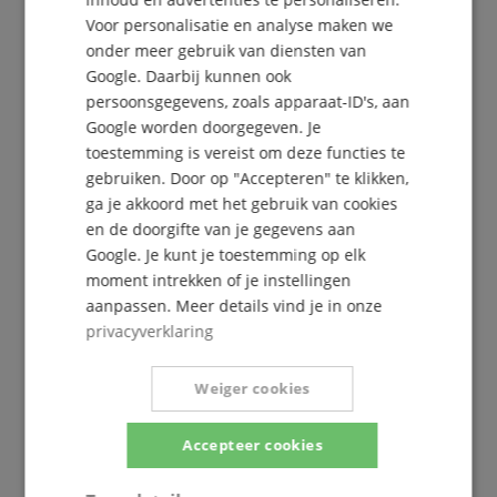
Voor personalisatie en analyse maken we
onder meer gebruik van diensten van
Google. Daarbij kunnen ook
persoonsgegevens, zoals apparaat-ID's, aan
Google worden doorgegeven. Je
toestemming is vereist om deze functies te
De Kirstein Beat!
gebruiken. Door op "Accepteren" te klikken,
ga je akkoord met het gebruik van cookies
Schrijf u nu in op onze nieuwsbrief en verzeker u
en de doorgifte van je gegevens aan
van uw
5€ voucher
.
Google. Je kunt je toestemming op elk
moment intrekken of je instellingen
aanpassen. Meer details vind je in onze
privacyverklaring
Gratis inschrijven »
Meer info »
Weiger cookies
Accepteer cookies