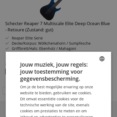
Schecter Reaper 7 Multiscale Elite Deep Ocean Blue
- Retoure (Zustand: gut)
Reaper Elite Serie
Decke/Korpus: Wölkchenahorn / Sumpfesche
Griffbrett/Hals: Ebenholz / Mahagoni
Tonabnehmer: 2x Schecter USA San Andreas (HH)
meer laten zien
Farbe & Finish: Deep Ocean Blue, Gloss
1.610,00 €
Jouw muziek, jouw regels:
Fabrieksprijs
1.699
€
Gratis verzenden (NL)
incl.
jouw toestemming voor
U bespaart
89,00 €
BTW
ENGLISH
gegevensbescherming.
GERMAN
Om je de best mogelijke ervaring op onze
DUTCH
18 Artikelen per pagina
website te bieden, gebruiken we cookies.
Dit omvat essentiële cookies voor de
FRENCH
technische werking van de site, evenals
ITALIAN
cookies om prestaties te meten en om
inhoud en advertenties te personaliseren.
SPANISH