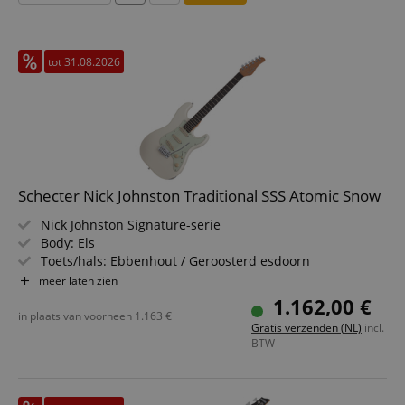
tot 31.08.2026
Schecter Nick Johnston Traditional SSS Atomic Snow
Nick Johnston Signature-serie
Body: Els
Toets/hals: Ebbenhout / Geroosterd esdoorn
Pickups: 3x Schecter Diamond Nick Johnston Signature
meer laten zien
singlecoil
1.162,00 €
Kleur & afwerking: Atomic Snow, glans
in plaats van voorheen
1.163
€
Gratis verzenden (NL)
incl.
BTW