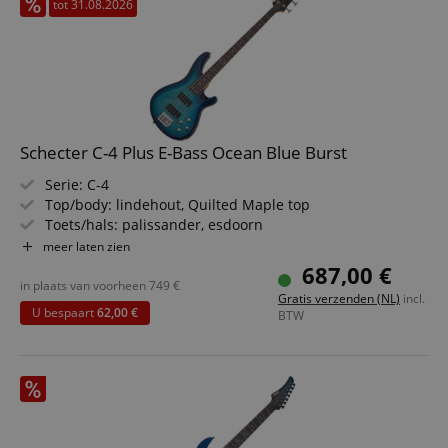
tot 31.08.2026
Schecter C-4 Plus E-Bass Ocean Blue Burst
Serie: C-4
Top/body: lindehout, Quilted Maple top
Toets/hals: palissander, esdoorn
Pickups: 2x Schecter Diamond Bass
meer laten zien
Kleur & afwerking: Ocean Blue Burst, glans
687,00 €
Frets: 24 Narrow X-Jumbo
in plaats van voorheen
749
€
Gratis verzenden (NL)
incl.
U bespaart
62,00 €
BTW