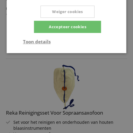
rn
Weiger cookies
Set voor de binnenreiniging en verzorging van
blaasinstrumenten
rn
meer laten zien
Accepteer cookies
Voor Tuba, Sousafoon en Helikon
19,60 €
rn
Toon details
incl. BTW +
Verzendkosten
(NL)
Strikt
Prestatie
Gericht op
noodzakelijk
Functionaliteit
Niet-
geclassificeerd
Reka Reinigingsset Voor Sopraansaxofoon
Set voor het reinigen en onderhouden van houten
blaasinstrumenten
Strikt noodzakelijk
Prestatie
Gericht op