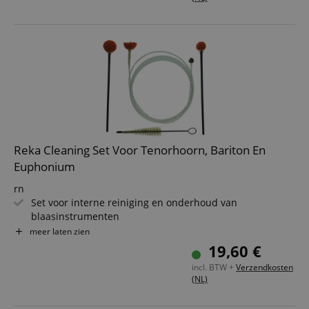
Reka Cleaning Set Voor Tenorhoorn, Bariton En
Euphonium
rn
Set voor interne reiniging en onderhoud van
blaasinstrumenten
rn
meer laten zien
Voor tenorhoorn, bariton en euphonium
19,60 €
rn
incl. BTW +
Verzendkosten
(NL)