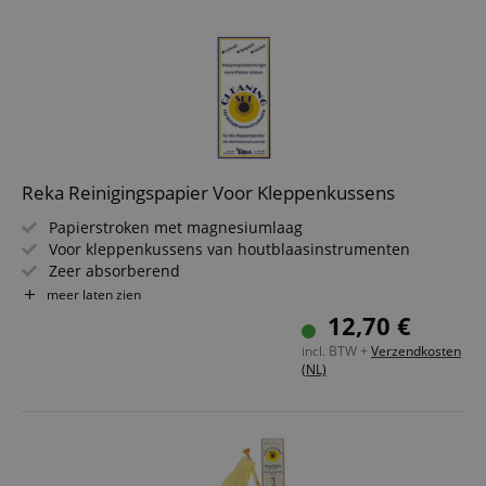
Reka Reinigingspapier Voor Kleppenkussens
Papierstroken met magnesiumlaag
Voor kleppenkussens van houtblaasinstrumenten
Zeer absorberend
3 verschillende maten
meer laten zien
Lengte: 115 mm
12,70 €
incl. BTW +
Verzendkosten
(NL)