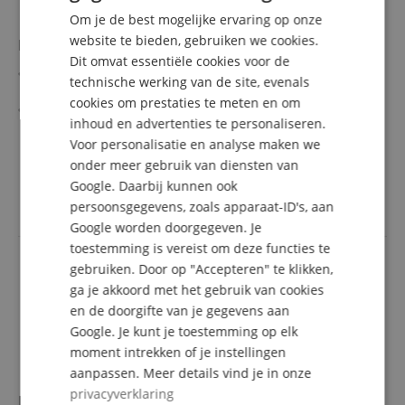
Om je de best mogelijke ervaring op onze
DUTCH
website te bieden, gebruiken we cookies.
Reka Cleaning Set Voor Franse Hoorn
Dit omvat essentiële cookies voor de
FRENCH
Set voor binnenreiniging en onderhoud van
technische werking van de site, evenals
blaasinstrumenten
ITALIAN
cookies om prestaties te meten en om
Voor Franse hoorn
inhoud en advertenties te personaliseren.
SPANISH
Voor personalisatie en analyse maken we
19,60 €
onder meer gebruik van diensten van
Google. Daarbij kunnen ook
incl. BTW +
Verzendkosten
(NL)
persoonsgegevens, zoals apparaat-ID's, aan
Google worden doorgegeven. Je
toestemming is vereist om deze functies te
gebruiken. Door op "Accepteren" te klikken,
ga je akkoord met het gebruik van cookies
en de doorgifte van je gegevens aan
Google. Je kunt je toestemming op elk
moment intrekken of je instellingen
aanpassen. Meer details vind je in onze
privacyverklaring
Reka Cleaning Set Voor Tuba, Sousafoon, Helikon