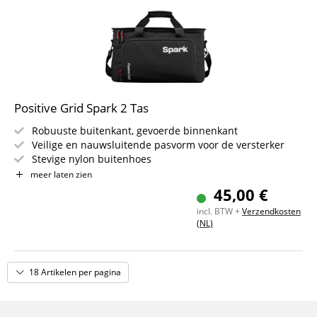
Positive Grid Spark 2 Tas
Robuuste buitenkant, gevoerde binnenkant
Veilige en nauwsluitende pasvorm voor de versterker
Stevige nylon buitenhoes
Versterkte ritsen
meer laten zien
Speciaal vak voor accessoires
45,00 €
Ruimte voor voeding, kabels, plectrums en meer
incl. BTW +
Verzendkosten
(NL)
18 Artikelen per pagina