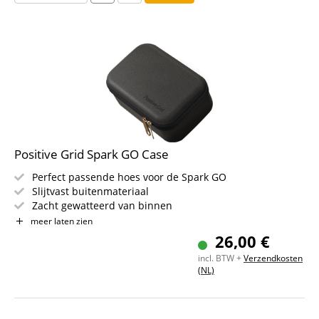
Positive Grid Spark GO Case
Perfect passende hoes voor de Spark GO
Slijtvast buitenmateriaal
Zacht gewatteerd van binnen
Met vakje voor accessoires en kabels
meer laten zien
26,00 €
incl. BTW +
Verzendkosten
(NL)